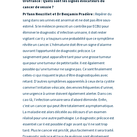
Urofrance : Quels sont les signes évocateurs du
cancer de vessie ?
Pr Yann Neuzillet et Dr Benjamin Pradère :
Repérer du
sang dans ses urines est anormal et ne doit pas être sous-
estimé. Si le médecin prescrit un contrôle par ECBU pour
éliminer le diagnostic d’infection urinaire, il doit rester
vigilant car il y a toujours une probabilité que ce symptôme
révèle un cancer. L’hématurie doit être un signe d’alarme
ouvrant l’opportunité de diagnostic précoce. Le
saignement peut apparaître tant pour une grosse tumeur
que pour une tumeur de petite taille. Il est également
possible qu’une tumeur ne saigne pas. Ce sont finalement
celles-ci qui risquent le plus d’être diagnostiquées avec
retard. D’autres symptômes apparentés à ceux de la cystite
comme l’irritation vésicale, des envies fréquentes d’uriner,
une urgence à uriner doivent également alerter. Dans ces
cas-là, l’infection urinaire sera d’abord éliminée. Enfin,
c’est un cancer qui peut être totalement asymptomatique.
La maladie est alors décelée au décours d’un examen
réalisé pour une autre pathologie. Le diagnostic précoce est
essentiel car il est possible d’agir avant qu’il ne soit trop
tard. Plus le cancer est pris tôt, plus facilement il sera traité.
Diagnostic précoce et taux de guérison sont étroitement