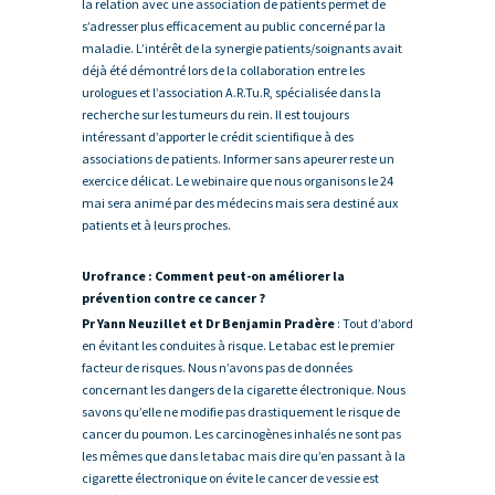
la relation avec une association de patients permet de
s’adresser plus efficacement au public concerné par la
maladie. L’intérêt de la synergie patients/soignants avait
déjà été démontré lors de la collaboration entre les
urologues et l’association A.R.Tu.R, spécialisée dans la
recherche sur les tumeurs du rein. Il est toujours
intéressant d’apporter le crédit scientifique à des
associations de patients. Informer sans apeurer reste un
exercice délicat. Le webinaire que nous organisons le 24
mai sera animé par des médecins mais sera destiné aux
patients et à leurs proches.
Urofrance : Comment peut-on améliorer la
prévention contre ce cancer ?
Pr Yann Neuzillet et Dr Benjamin Pradère
: Tout d’abord
en évitant les conduites à risque. Le tabac est le premier
facteur de risques. Nous n’avons pas de données
concernant les dangers de la cigarette électronique. Nous
savons qu’elle ne modifie pas drastiquement le risque de
cancer du poumon. Les carcinogènes inhalés ne sont pas
les mêmes que dans le tabac mais dire qu’en passant à la
cigarette électronique on évite le cancer de vessie est