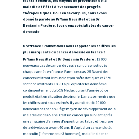
les traitements, les moyens de prévention de la
maladie et l’état d’avancement des progrès
thérapeutiques. Pour en savoir plus, nous avons
donné la parole au Pr Yann Neuzillet et au Dr
Benjamin Pradère, tous deux spécialistes du cancer
de vessie.
Urofrance : Pouvez-vous nous rappeler les chiffres les
plus marquants du cancer de vessie en France ?
Pr Yann Neuzillet et Dr Benjamin Pradère :
13 000
nouveaux cas de cancer de vessie sont diagnostiqués
chaque année en France. Parmi ces cas, 25 % sont des
cancers infiltrant le muscle et/ou métastatiques et 75 %
sont non infiltrants. L’AFU a pu exploiter les données du
contingentement du BCG Médac durant l’année où ce
produit était en situation de pénurie. L’analyse montre que
les chiffres sont sous-estimés. Il y aurait plutôt 20 000
nouveaux cas par an. L’âge moyen de développement de la
maladie est de 65 ans. C’est un cancer qui survient après
une vingtaine d’années d’exposition au tabac et il est rare
de le développer avant 40 ans. Il s’agit d’un cancer plutôt
masculin (1 femme pour 3 hommes), mais l’incidence