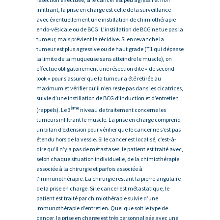
infiltrant, la prise en charge est celle de la surveillance
avec éventuellement une instillation de chimiothérapie
endo-vésicale ou de BCG. L’instillation de BCG ne tue pas la
tumeur, mais prévient la récidive. Si en revanche la
tumeur est plus agressive ou de haut grade (T1 qui dépasse
la limite de la muqueuse sans atteindre le muscle), on
effectue obligatoirement une résection dite « de second
look » pour s’assurer que la tumeur a été retirée au
maximum et vérifier qu’il n’en reste pas dans les cicatrices,
suivie d’une instillation de BCG d’induction et d’entretien
ème
(rappels). Le 3
niveau de traitement concerne les
tumeurs infiltrant le muscle. La prise en charge comprend
un bilan d’extension pour vérifier que le cancer ne s’est pas
étendu hors de la vessie. Si le cancer est localisé, c’est-à-
dire qu’il n’y a pas de métastases, le patient est traité avec,
selon chaque situation individuelle, de la chimiothérapie
associée à la chirurgie et parfois associée à
l’immunothérapie. La chirurgie restant la pierre angulaire
de la prise en charge. Si le cancer est métastatique, le
patient est traité par chimiothérapie suivie d’une
immunothérapie d’entretien. Quel que soit le type de
cancer, la prise en charge est très personnalisée avec une