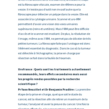
est la fibroscopie vésicale, examen de référence pour la
vessie. Il n’existe pas d’outil non invasif autre que la
fibroscopie pour détecter un polype dans la vessie. Elle est
associée à la cytologie urinaire. Scanner et uro-IRM
permettent d’avoir une vision des voies urinaires
supérieures (reins et uretères). Mais l’IRM peut être difficile
d’accès et le scanner est irradiant. De plus, la résolution de
l’image, même avec l’IRM, ne permet pas de déceler de très
petites tumeurs. La fibroscopie faite pas l’urologue est donc
l’élément essentiel du diagnostic. Dans le cas où la tumeur
est détectée à l’échographie, la prise en charge par
résection se fait dans la foulée de l’examen.
Urofrance : Quels sont les traitements actuellement
recommandés, leurs effets secondaires mais aussi
les progrès rendus possibles par la recherche
scientifique ?
Pr Yann Neuzillet et Dr Benjamin Pradère :
La première
étape de la prise en charge, quel que soit le stade du
cancer, est la résection afin de retirer un maximum de la
tumeur, l’analyser et avoir la preuve du cancer. Une fois la
résection effectuée, si le cancer est peu agressif et non