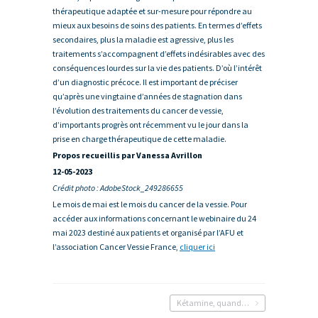
thérapeutique adaptée et sur-mesure pour répondre au
mieux aux besoins de soins des patients. En termes d’effets
secondaires, plus la maladie est agressive, plus les
traitements s’accompagnent d’effets indésirables avec des
conséquences lourdes sur la vie des patients. D’où l’intérêt
d’un diagnostic précoce. Il est important de préciser
qu’après une vingtaine d’années de stagnation dans
l’évolution des traitements du cancer de vessie,
d’importants progrès ont récemment vu le jour dans la
prise en charge thérapeutique de cette maladie.
Propos recueillis par Vanessa Avrillon
12-05-2023
Crédit photo :
AdobeStock_249286655
Le mois de mai est le mois du cancer de la vessie. Pour
accéder aux informations concernant le webinaire du 24
mai 2023 destiné aux patients et organisé par l’AFU et
l’association Cancer Vessie France,
cliquer ici
Kétamine, quand la fête détruit la vessie