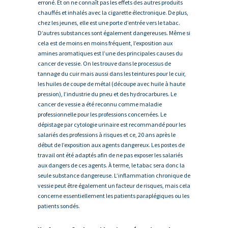
erroné. Et on ne connaît pas les effets des autres produits
chauffés et inhalés avec la cigarette électronique. De plus,
chez les jeunes, elle est une porte d’entrée vers le tabac.
D’autres substances sont également dangereuses. Même si
cela est de moins en moins fréquent, l’exposition aux
amines aromatiques est l’une des principales causes du
cancer de vessie. On les trouve dans le processus de
tannage du cuir mais aussi dans les teintures pour le cuir,
les huiles de coupe de métal (découpe avec huile à haute
pression), l’industrie du pneu et des hydrocarbures. Le
cancer de vessie a été reconnu comme maladie
professionnelle pour les professions concernées. Le
dépistage par cytologie urinaire est recommandé pour les
salariés des professions à risques et ce, 20 ans après le
début de l’exposition aux agents dangereux. Les postes de
travail ont été adaptés afin de ne pas exposer les salariés
aux dangers de ces agents. À terme, le tabac sera donc la
seule substance dangereuse. L’inflammation chronique de
vessie peut être également un facteur de risques, mais cela
concerne essentiellement les patients paraplégiques ou les
patients sondés.