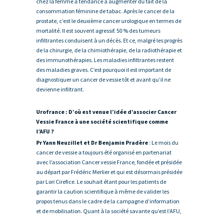
chez la femme a tendance à augmenter du fait de la
consommation féminine de tabac. Après le cancer de la
prostate, c’est le deuxième cancer urologique en termes de
mortalité. Il est souvent agressif. 50 % des tumeurs
infiltrantes conduisent à un décès. Et ce, malgré les progrès
de la chirurgie, de la chimiothérapie, de la radiothérapie et
des immunothérapies. Les maladies infiltrantes restent
des maladies graves. C’est pourquoi il est important de
diagnostiquer un cancer de vessie tôt et avant qu’il ne
devienne infiltrant.
Urofrance : D’où est venue l’idée d’associer Cancer
Vessie France à une société scientifique comme
l’AFU ?
Pr Yann Neuzillet et Dr Benjamin Pradère
: Le mois du
cancer de vessie a toujours été organisé en partenariat
avec l’association Cancer vessie France, fondée et présidée
au départ par Frédéric Merlier et qui est désormais présidée
par Lori Cirefice. Le souhait étant pour les patients de
garantir la caution scientifique à même de valider les
propos tenus dans le cadre de la campagne d’information
et de mobilisation. Quant à la société savante qu’est l’AFU,