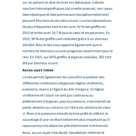
sur un patient en état de mort encéphalique. Cellules
souches hématopoïétiques (ou moelle osseuse), rein, peau,
lobe hépatique et lobe pulmonaire (exceptionnellement)
peuvent être donnés de notre vivant. Les transplantations
les plus fréquentes sont le rein avec 63 % des greffes en
2015 et le foie avec 24,7 % puis le cœur et les poumons. En
2015, 90 % des greffes sont réalisées grâce à un donneur
décédé. Mais le site nous apprend également que le
nombre de donneurs vivants progresse notamment pour le
rein. En 2015, sur 5476 greffes d’organes réalisées, 562 l’ont
été par donneur vivant.
Aucun sujet tabou
Le site permet également de connaître la position des
différentes confessions religieuses (église chrétienne,
judaïsme, islam) à l’égard du don d’organe. Si l’église
chrétienne et l’islam ne sont pas contraires au
prélèvement d’organes, pour le judaïsme, il est interdit de
porter atteinte au cadavre car l’âme est solidaire de celui-
ci. Mais si le judaïsme interdit de tirer profit du défunt, le
sauvetage d’une vie étant tellement plus important qu’il
repousse tous les obstacles précédemment mentionnés.
Ainsi, aucun sujet n’est éludé. Sensibiliser, informer et