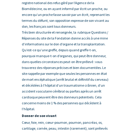
registre national des refus géré par l’Agence de la
Biomédecine, ou en ayant informé par écrit un proche, ou
encore qu’un proche fasse savoir par un écrit, reprenant les
termes du défunt, son opposition expresse de son vivant au
don, les français sont tous donneurs.
Très bien structurée et renseignée, la rubrique Questions /
Réponses du site de la Fondation donne accès à une mine
d’informations sur le don d’organe et la transplantation.
Qu’est-ce qu’une greffe, depuis quand greffe-t-on,
pourquoi manque-t-on d’organes, qui peut être donneur,
dans quelles circonstances peut-on être prélevé : vous
trouverez des réponses précises et bien documentées. Le
site rappelle par exemple que seules les personnes en état
de mort encéphalique (arrêt brutal et définitif du cerveau)
et décédées à l’hôpital d’un traumatisme crânien, d’un
accident vasculaire cérébral ou parfois après un arrêt
cardiaque peuvent être des donneurs potentiels. Cela
concerne moins de 1 % des personnes qui décèdent à
l’hôpital.
Donner de son vivant
Cœur, foie, rein, cœur-poumon, poumon, pancréas, os,
cartilage, cornée, peau, intestin (rarement), sont prélevés