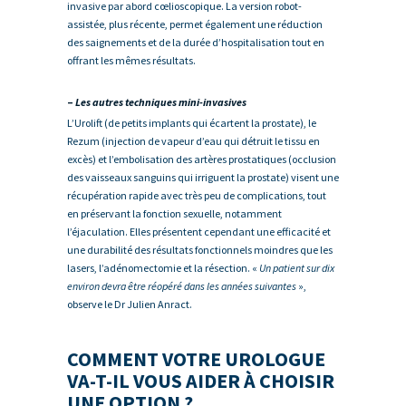
invasive par abord cœlioscopique. La version robot-
assistée, plus récente, permet également une réduction
des saignements et de la durée d’hospitalisation tout en
offrant les mêmes résultats.
–
Les autres techniques mini-invasives
L’Urolift (de petits implants qui écartent la prostate), le
Rezum (injection de vapeur d’eau qui détruit le tissu en
excès) et l’embolisation des artères prostatiques (occlusion
des vaisseaux sanguins qui irriguent la prostate) visent une
récupération rapide avec très peu de complications, tout
en préservant la fonction sexuelle, notamment
l’éjaculation. Elles présentent cependant une efficacité et
une durabilité des résultats fonctionnels moindres que les
lasers, l’adénomectomie et la résection. «
Un patient sur dix
environ devra être réopéré dans les années suivantes
»,
observe le Dr Julien Anract.
COMMENT VOTRE UROLOGUE
VA-T-IL VOUS AIDER À CHOISIR
UNE OPTION ?