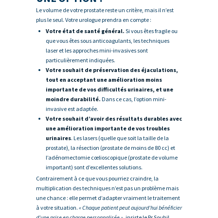
Le volume de votre prostate reste un critère, mais il n’est
plus le seul. Votre urologue prendra en compte :
Votre état de santé général.
Si vous êtes fragile ou
que vous êtes sous anticoagulants, les techniques
laser et les approches mini-invasives sont
particulièrement indiquées.
Votre souhait de préservation des éjaculations,
tout en acceptant une amélioration moins
importante de vos difficultés urinaires, et une
moindre durabilité.
Dans ce cas, l’option mini-
invasive est adaptée.
Votre souhait d’avoir des résultats durables avec
une amélioration importante de vos troubles
urinaires
. Les lasers (quelle que soit la taille de la
prostate), la résection (prostate de moins de 80 cc) et
l’adénomectomie cœlioscopique (prostate de volume
important) sont d’excellentes solutions.
Contrairement à ce que vous pourriez craindre, la
multiplication des techniques n’est pas un problème mais
une chance : elle permet d’adapter vraiment le traitement
à votre situation.
« Chaque patient peut aujourd’hui bénéficier
d’une prise en charge personnalisée »
, insiste le Pr Souhil