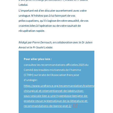
Lebdai.
L’important est d’en discuter ouvertement avec votre
urologue. N’hésitez pas à lui faire part de vos
préoccupations, qu’il s’agisse de votre sexualité, de vos
craintes liées à l’opération ou de votre souhait de
récupération rapide.
Rédigé par Pierre Derrouch, en collaboration avec le Dr Julien
Anract et le Pr Souhil Lebdai.
Pour aller plus loin :
consultez les recommandations officielles 2025 du
Comité des troubles mictionnels de l’homme
(CTMH) sur le site de l’Association française
d’urologie :
https://www.urofrance.org/recommandation/traitement-
chirurgical-et-interventionnel-de-lobstruction-
sous-vesicale-liee-a-une-hyperplasie-benigne-de-
prostate-revue-systematique-de-la-litterature-et-
recommandations-de-bonne-prat-2/