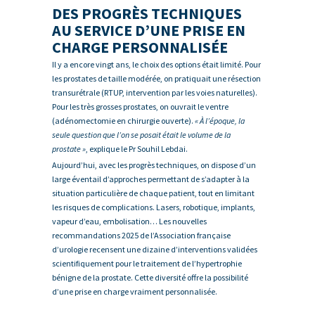
DES PROGRÈS TECHNIQUES
AU SERVICE D’UNE PRISE EN
CHARGE PERSONNALISÉE
Il y a encore vingt ans, le choix des options était limité. Pour
les prostates de taille modérée, on pratiquait une résection
transurétrale (RTUP, intervention par les voies naturelles).
Pour les très grosses prostates, on ouvrait le ventre
(adénomectomie en chirurgie ouverte).
« À l’époque, la
seule question que l’on se posait était le volume de la
prostate »
, explique le Pr Souhil Lebdai.
Aujourd’hui, avec les progrès techniques, on dispose d’un
large éventail d’approches permettant de s’adapter à la
situation particulière de chaque patient, tout en limitant
les risques de complications. Lasers, robotique, implants,
vapeur d’eau, embolisation… Les nouvelles
recommandations 2025 de l’Association française
d’urologie recensent une dizaine d’interventions validées
scientifiquement pour le traitement de l’hypertrophie
bénigne de la prostate. Cette diversité offre la possibilité
d’une prise en charge vraiment personnalisée.