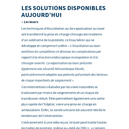
LES SOLUTIONS DISPONIBLES
AUJOURD’HUI
–
Les lasers
Les techniques d’énucléation ou de vaporisation au laser
ont transformé la prise en charge chirurgicale moderne
d’un adénome de la prostate, ce tissu bénin qui se
développe et comprime l’urètre.
« L’énucléation au laser
améliore les symptômes et diminue les complications par
rapport à la résection endoscopique monopolaire et à la
chirurgie ouverte. La vaporisation au laser présente
également une sécurité hémostatique élevée,
particulièrement adaptée aux patients présentant des facteurs
de risque importants de saignement »
.
Ces interventions réalisées par les voies naturelles se
traduisent par moins de saignements et un risque de
transfusion réduit. Elles permettent également une sortie
plus rapide de l’hôpital, voire une prise en charge en
ambulatoire. Enfin, la sonde urinaire est souvent retirée le
lendemain de l’intervention.
Contrairement à une idée reçue, le laser peut traiter toutes
les tailles de prostate, même au-delà de 200 cc, y compris