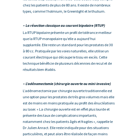
chez les patients de plus de 80 ans. Il existe de nombreux
types, comme l’holmium, le Greenlight et le thulium.
–
La résection classique au courant bipolaire (RTUP)
La RTUP bipolaire présente un profil de tolérance meilleur
que la RTUP monopolaire qu’elle a aujourd’hui
supplantée. Elle reste un standard pour les prostates de 30
à 80 cc. Pratiquée par les voies naturelles, elle utilise un
courant électrique qui découpe le tissu en excès. Cette
technique bénéficie de plusieurs décennies de recul et de
résultats bien établis.
–
L’adénomectomie (chirurgie ouverte ou mini-invasive)
L’adénomectomie par chirurgie ouverte traditionnelle est
une option pour les prostates de très gros volumes mais elle
est de moins en moins pratiquée au profit des énucléations
au laser. « La chirurgie ouverte est en effet plus lourde et
présente des taux de complications importants,
notamment chez les patients âgés et fragiles », rappelle le
Dr Julien Anract. Elle reste indiquée pour des situations
particulières, et peut alors être réalisée de façon moins