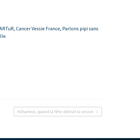
RTuR, Cancer Vessie France, Parlons pipi sans
lle.
Kétamine, quand la fête détruit la vessie