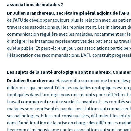
associations de malades ?
Dr Julien Branchereau
, secrétaire général adjoint de l’AFU 
de l’AFU de développer toujours plus la relation avec les patie
travers des associations qui les représentent. Les initiateurs 
communication régulière avec les malades, notamment sur le s
d’intégrer les instances représentatives des patients au travail
qu’elle publie. Et peut-être un jour, ces associations participe
l’élaboration des recommandations. L’AFU construit progress
Les sujets de la santé urologique sont nombreux. Commen
Dr Julien Branchereau
: Rassembler sur un même forum des p
différentes que peuvent l’être les maladies urologiques est un 
impliquées dans l’urologie nous ont rejoints pour réfléchir et
travail commun entre notre société savante et ses comités scie
malades sont représentés par des institutions qui connaissen
ses pathologies. Elles sont constructives, défendent les intér
dans l’amélioration de la prise en charge des différentes maladie
beaucoup d’enthousiasme par les associations qui vont pouvoir