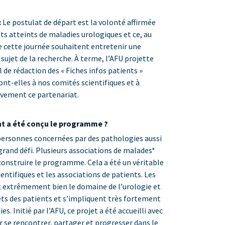
:
Le postulat de départ est la volonté affirmée
nts atteints de maladies urologiques et ce, au
de cette journée souhaitent entretenir une
ujet de la recherche. À terme, l’AFU projette
 de rédaction des « Fiches infos patients »
ront-elles à nos comités scientifiques et à
ivement ce partenariat.
t a été conçu le programme ?
ersonnes concernées par des pathologies aussi
grand défi. Plusieurs associations de malades*
 construire le programme. Cela a été un véritable
ntifiques et les associations de patients. Les
t extrêmement bien le domaine de l’urologie et
êts des patients et s’impliquent très fortement
s. Initié par l’AFU, ce projet a été accueilli avec
 se rencontrer, partager et progresser dans le