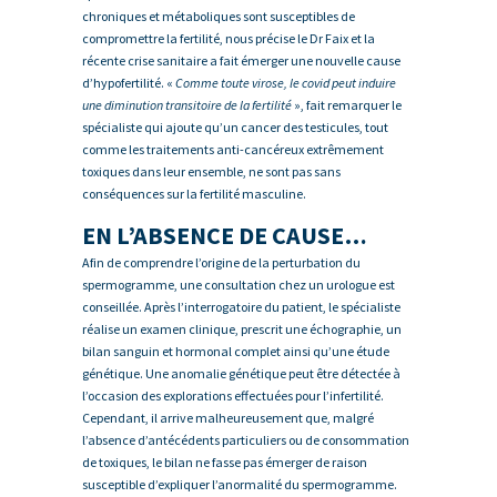
chroniques et métaboliques sont susceptibles de
compromettre la fertilité, nous précise le Dr Faix et la
récente crise sanitaire a fait émerger une nouvelle cause
d’hypofertilité. «
Comme toute virose, le covid peut induire
une diminution transitoire de la fertilité
», fait remarquer le
spécialiste qui ajoute qu’un cancer des testicules, tout
comme les traitements anti-cancéreux extrêmement
toxiques dans leur ensemble, ne sont pas sans
conséquences sur la fertilité masculine.
EN L’ABSENCE DE CAUSE…
Afin de comprendre l’origine de la perturbation du
spermogramme, une consultation chez un urologue est
conseillée. Après l’interrogatoire du patient, le spécialiste
réalise un examen clinique, prescrit une échographie, un
bilan sanguin et hormonal complet ainsi qu’une étude
génétique. Une anomalie génétique peut être détectée à
l’occasion des explorations effectuées pour l’infertilité.
Cependant, il arrive malheureusement que, malgré
l’absence d’antécédents particuliers ou de consommation
de toxiques, le bilan ne fasse pas émerger de raison
susceptible d’expliquer l’anormalité du spermogramme.