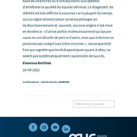
base de vitamines ou d’antioxydants susceptibles
d’améliorer la qualité du liquide séminal. Le diagnostic de
stérilité est très difficile à assumer car la plupart du temps,
aucun signe annonciateur ne laisse présager un
dysfonctionnement et, souvent, aucune origine n’est mise
en évidence. «
Il arrive parfois malheureusement qu’aucune
cause ne soit décelée de part et d’autre, mais que la femme ne
parvienne pas malgré tout à être enceinte
», remarque le Dr
Faix qui regrette que les thérapeutiques quant à elles, ne
soient pas systématiquement couronnées de succès.
Vanessa Avrillon
26-09-2022
Crédit photo : AdobeStock_158985429
Kétamine, quand la fête détruit la vessie