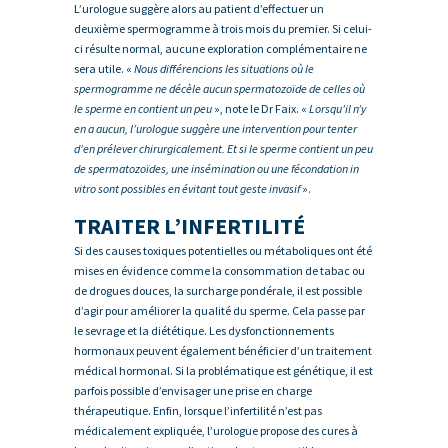
L’urologue suggère alors au patient d’effectuer un
deuxième spermogramme à trois mois du premier. Si celui-
ci résulte normal, aucune exploration complémentaire ne
sera utile. «
Nous différencions les situations où le
spermogramme ne décèle aucun spermatozoïde de celles où
le sperme en contient un peu
», note le Dr Faix. «
Lorsqu’il n’y
en a aucun, l’urologue suggère une intervention pour tenter
d’en prélever chirurgicalement. Et si le sperme contient un peu
de spermatozoïdes, une insémination ou une fécondation in
vitro sont possibles en évitant tout geste invasif
».
TRAITER L’INFERTILITÉ
Si des causes toxiques potentielles ou métaboliques ont été
mises en évidence comme la consommation de tabac ou
de drogues douces, la surcharge pondérale, il est possible
d’agir pour améliorer la qualité du sperme. Cela passe par
le sevrage et la diététique. Les dysfonctionnements
hormonaux peuvent également bénéficier d’un traitement
médical hormonal. Si la problématique est génétique, il est
parfois possible d’envisager une prise en charge
thérapeutique. Enfin, lorsque l’infertilité n’est pas
médicalement expliquée, l’urologue propose des cures à