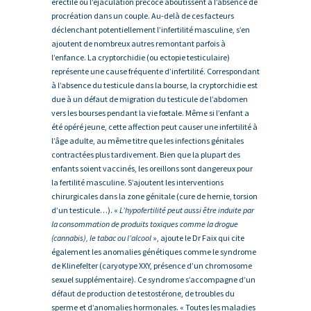
érectile ou l’éjaculation précoce aboutissent à l’absence de
procréation dans un couple. Au-delà de ces facteurs
déclenchant potentiellement l’infertilité masculine, s’en
ajoutent de nombreux autres remontant parfois à
l’enfance. La cryptorchidie (ou ectopie testiculaire)
représente une cause fréquente d’infertilité. Correspondant
à l’absence du testicule dans la bourse, la cryptorchidie est
due à un défaut de migration du testicule de l’abdomen
vers les bourses pendant la vie fœtale. Même si l’enfant a
été opéré jeune, cette affection peut causer une infertilité à
l’âge adulte, au même titre que les infections génitales
contractées plus tardivement. Bien que la plupart des
enfants soient vaccinés, les oreillons sont dangereux pour
la fertilité masculine. S’ajoutent les interventions
chirurgicales dans la zone génitale (cure de hernie, torsion
d’un testicule…). «
L’hypofertilité peut aussi être induite par
la consommation de produits toxiques comme la drogue
(cannabis), le tabac ou l’alcool
», ajoute le Dr Faix qui cite
également les anomalies génétiques comme le syndrome
de Klinefelter (caryotype XXY, présence d’un chromosome
sexuel supplémentaire). Ce syndrome s’accompagne d’un
défaut de production de testostérone, de troubles du
sperme et d’anomalies hormonales. « Toutes les maladies