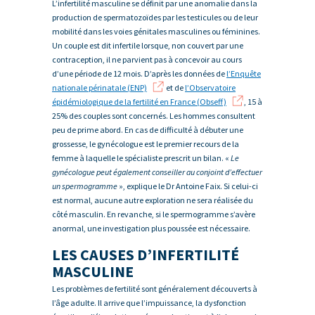
L’infertilité masculine se définit par une anomalie dans la
production de spermatozoïdes par les testicules ou de leur
mobilité dans les voies génitales masculines ou féminines.
Un couple est dit infertile lorsque, non couvert par une
contraception, il ne parvient pas à concevoir au cours
d’une période de 12 mois. D’après les données de
l’Enquête
nationale périnatale (ENP)
et de
l’Observatoire
épidémiologique de la fertilité en France (Obseff)
, 15 à
25% des couples sont concernés. Les hommes consultent
peu de prime abord. En cas de difficulté à débuter une
grossesse, le gynécologue est le premier recours de la
femme à laquelle le spécialiste prescrit un bilan. «
Le
gynécologue peut également conseiller au conjoint d’effectuer
un spermogramme
», explique le Dr Antoine Faix. Si celui-ci
est normal, aucune autre exploration ne sera réalisée du
côté masculin. En revanche, si le spermogramme s’avère
anormal, une investigation plus poussée est nécessaire.
LES CAUSES D’INFERTILITÉ
MASCULINE
Les problèmes de fertilité sont généralement découverts à
l’âge adulte. Il arrive que l’impuissance, la dysfonction