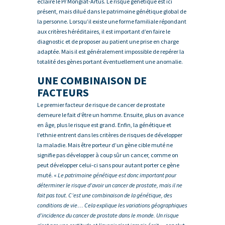
éclaire le Pr Mongiat-Artus. Le risque génétique est ici
présent, mais dilué dans le patrimoine génétique global de
la personne. Lorsqu’il existe une forme familiale répondant
aux critères héréditaires, il est important d’en faire le
diagnostic et de proposer au patient une prise en charge
adaptée. Mais il est généralement impossible de repérer la
totalité des gènes portant éventuellement une anomalie.
UNE COMBINAISON DE
FACTEURS
Le premier facteur de risque de cancer de prostate
demeure le fait d’être un homme. Ensuite, plus on avance
en âge, plus le risque est grand. Enfin, la génétique et
l’ethnie entrent dans les critères de risques de développer
la maladie. Mais être porteur d’un gène cible muté ne
signifie pas développer à coup sûr un cancer, comme on
peut développer celui-ci sans pour autant porter ce gène
muté. «
Le patrimoine génétique est donc important pour
déterminer le risque d’avoir un cancer de prostate, mais il ne
fait pas tout. C’est une combinaison de la génétique, des
conditions de vie… Cela explique les variations géographiques
d’incidence du cancer de prostate dans le monde. Un risque