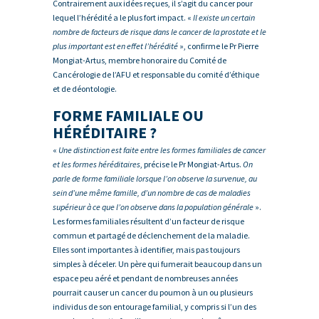
Contrairement aux idées reçues, il s’agit du cancer pour
lequel l’hérédité a le plus fort impact. «
Il existe un certain
nombre de facteurs de risque dans le cancer de la prostate et le
plus important est en effet l’hérédité
», confirme le Pr Pierre
Mongiat-Artus, membre honoraire du Comité de
Cancérologie de l’AFU et responsable du comité d’éthique
et de déontologie.
FORME FAMILIALE OU
HÉRÉDITAIRE ?
«
Une distinction est faite entre les formes familiales de cancer
et les formes héréditaires
, précise le Pr Mongiat-Artus.
On
parle de forme familiale lorsque l’on observe la survenue, au
sein d’une même famille, d’un nombre de cas de maladies
supérieur à ce que l’on observe dans la population générale
».
Les formes familiales résultent d’un facteur de risque
commun et partagé de déclenchement de la maladie.
Elles sont importantes à identifier, mais pas toujours
simples à déceler. Un père qui fumerait beaucoup dans un
espace peu aéré et pendant de nombreuses années
pourrait causer un cancer du poumon à un ou plusieurs
individus de son entourage familial, y compris si l’un des