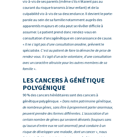
vis-à-vis de ses parents (même s’ils n’étaient pas au
courant du risque transmis à leur enfant) et de la
culpabilité vis-à-vis de sa descendance. Il devient le porte-
parole au sein de sa famille notamment auprès des
apparentés majeurs et cela peut se révéler difficile à
assumer. Le patient prend donc rendez-vous en
consultation d’oncogénétique en connaissance de cause.
«
Il ne s’agit pas d’une consultation anodine,
prévient le
spécialiste
. C’est au patient de faire la démarche de prise de
rendez-vous. Il s’agit d’un acte volontaire, d’une consultation
avec un caractère altruiste pour les autres membres de sa
famille
».
LES CANCERS À GÉNÉTIQUE
POLYGÉNIQUE
90 % des cancers héréditaires sont des cancers à
génétique polygénique. «
Dans notre patrimoine génétique,
de nombreux gènes, sans être à proprement parler anormaux,
peuvent prendre des formes différentes. L’association d’un
certain nombre de gènes qui seraient déviants (toujours sans
qu’aucun d’entre eux ne soit anormal) peut conduire à un
risque de développer une maladie, dont un cancer
», nous