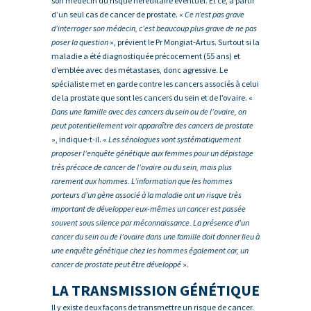
son médecin du risque héréditaire éventuel. Et ce, à partir
d’un seul cas de cancer de prostate. «
Ce n’est pas grave
d’interroger son médecin, c’est beaucoup plus grave de ne pas
poser la question
», prévient le Pr Mongiat-Artus. Surtout si la
maladie a été diagnostiquée précocement (55 ans) et
d’emblée avec des métastases, donc agressive. Le
spécialiste met en garde contre les cancers associés à celui
de la prostate que sont les cancers du sein et de l’ovaire. «
Dans une famille avec des cancers du sein ou de l’ovaire, on
peut potentiellement voir apparaître des cancers de prostate
», indique-t-il. «
Les sénologues vont systématiquement
proposer l’enquête génétique aux femmes pour un dépistage
très précoce de cancer de l’ovaire ou du sein, mais plus
rarement aux hommes. L’information que les hommes
porteurs d’un gène associé à la maladie ont un risque très
important de développer eux-mêmes un cancer est passée
souvent sous silence par méconnaissance. La présence d’un
cancer du sein ou de l’ovaire dans une famille doit donner lieu à
une enquête génétique chez les hommes également car, un
cancer de prostate peut être développé
».
LA TRANSMISSION GÉNÉTIQUE
Il y existe deux façons de transmettre un risque de cancer.