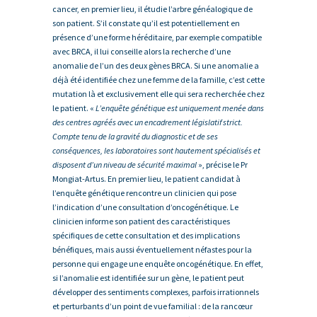
cancer, en premier lieu, il étudie l’arbre généalogique de
son patient. S’il constate qu’il est potentiellement en
présence d’une forme héréditaire, par exemple compatible
avec BRCA, il lui conseille alors la recherche d’une
anomalie de l’un des deux gènes BRCA. Si une anomalie a
déjà été identifiée chez une femme de la famille, c’est cette
mutation là et exclusivement elle qui sera recherchée chez
le patient. «
L’enquête génétique est uniquement menée dans
des centres agréés avec un encadrement législatif strict.
Compte tenu de la gravité du diagnostic et de ses
conséquences, les laboratoires sont hautement spécialisés et
disposent d’un niveau de sécurité maximal
», précise le Pr
Mongiat-Artus. En premier lieu, le patient candidat à
l’enquête génétique rencontre un clinicien qui pose
l’indication d’une consultation d’oncogénétique. Le
clinicien informe son patient des caractéristiques
spécifiques de cette consultation et des implications
bénéfiques, mais aussi éventuellement néfastes pour la
personne qui engage une enquête oncogénétique. En effet,
si l’anomalie est identifiée sur un gène, le patient peut
développer des sentiments complexes, parfois irrationnels
et perturbants d’un point de vue familial : de la rancœur