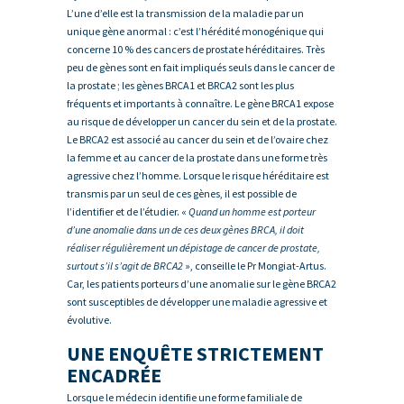
L’une d’elle est la transmission de la maladie par un
unique gène anormal : c’est l’hérédité monogénique qui
concerne 10 % des cancers de prostate héréditaires. Très
peu de gènes sont en fait impliqués seuls dans le cancer de
la prostate ; les gènes BRCA1 et BRCA2 sont les plus
fréquents et importants à connaître. Le gène BRCA1 expose
au risque de développer un cancer du sein et de la prostate.
Le BRCA2 est associé au cancer du sein et de l’ovaire chez
la femme et au cancer de la prostate dans une forme très
agressive chez l’homme. Lorsque le risque héréditaire est
transmis par un seul de ces gènes, il est possible de
l’identifier et de l’étudier. «
Quand un homme est porteur
d’une anomalie dans un de ces deux gènes BRCA, il doit
réaliser régulièrement un dépistage de cancer de prostate,
surtout s’il s’agit de BRCA2
», conseille le Pr Mongiat-Artus.
Car, les patients porteurs d’une anomalie sur le gène BRCA2
sont susceptibles de développer une maladie agressive et
évolutive.
UNE ENQUÊTE STRICTEMENT
ENCADRÉE
Lorsque le médecin identifie une forme familiale de