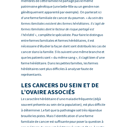
membres de cette famille ne partage pas le même
patrimoine génétique (une belle-fille ou un gendre non
génétiquement apparenté par exemple). On parlerait ici
d’une forme familiale de cancer du poumon. «
Au sein des
formes familiales existent des formes héréditaires. Il s’agit de
formes familiales dont le facteur de risque partagé est
l’hérédité
», complète le spécialiste. Pour faire le distinguo
entre formes familiales et formes héréditaires, il est
nécessaire d’étudier la façon dont sont distribués les cas de
cancer dans la famille. S’ils suivent une même branche et
que les patients sont « du même sang », il s’agit bien d’une
forme héréditaire. Dans les petites familles, les formes
héréditaires sont plus difficiles à analyser faute de
représentants.
LES CANCERS DU SEIN ET DE
L’OVAIRE ASSOCIÉS
Le caractère héréditaire d’une maladie fréquente (déjà
souvent présente au sein de la population), est plus difficile
à déterminer. Le fait que la pathologie soit très répandue
brouille les pistes. Mais l’identification d’une forme
familiale de cancer est suffisante pour poser la question à