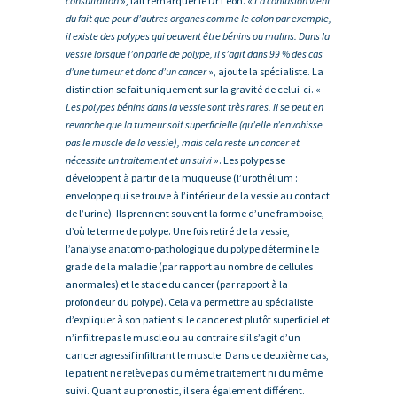
consultation
», fait remarquer le Dr Léon. «
La confusion vient
du fait que pour d’autres organes comme le colon par exemple,
il existe des polypes qui peuvent être bénins ou malins. Dans la
vessie lorsque l’on parle de polype, il s’agit dans 99 % des cas
d’une tumeur et donc d’un cancer
», ajoute la spécialiste. La
distinction se fait uniquement sur la gravité de celui-ci. «
Les polypes bénins dans la vessie sont très rares. Il se peut en
revanche que la tumeur soit superficielle (qu’elle n’envahisse
pas le muscle de la vessie), mais cela reste un cancer et
nécessite un traitement et un suivi
». Les polypes se
développent à partir de la muqueuse (l’urothélium :
enveloppe qui se trouve à l’intérieur de la vessie au contact
de l’urine). Ils prennent souvent la forme d’une framboise,
d’où le terme de polype. Une fois retiré de la vessie,
l’analyse anatomo-pathologique du polype détermine le
grade de la maladie (par rapport au nombre de cellules
anormales) et le stade du cancer (par rapport à la
profondeur du polype). Cela va permettre au spécialiste
d’expliquer à son patient si le cancer est plutôt superficiel et
n’infiltre pas le muscle ou au contraire s’il s’agit d’un
cancer agressif infiltrant le muscle. Dans ce deuxième cas,
le patient ne relève pas du même traitement ni du même
suivi. Quant au pronostic, il sera également différent.