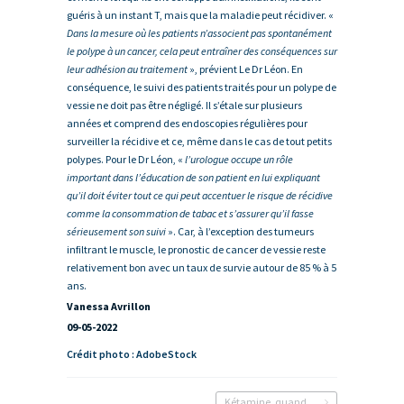
guéris à un instant T, mais que la maladie peut récidiver. «
Dans la mesure où les patients n’associent pas spontanément
le polype à un cancer, cela peut entraîner des conséquences sur
leur adhésion au traitement
», prévient Le Dr Léon. En
conséquence, le suivi des patients traités pour un polype de
vessie ne doit pas être négligé. Il s’étale sur plusieurs
années et comprend des endoscopies régulières pour
surveiller la récidive et ce, même dans le cas de tout petits
polypes. Pour le Dr Léon, «
l’urologue occupe un rôle
important dans l’éducation de son patient en lui expliquant
qu’il doit éviter tout ce qui peut accentuer le risque de récidive
comme la consommation de tabac et s’assurer qu’il fasse
sérieusement son suivi
». Car, à l’exception des tumeurs
infiltrant le muscle, le pronostic de cancer de vessie reste
relativement bon avec un taux de survie autour de 85 % à 5
ans.
Vanessa Avrillon
09-05-2022
Crédit photo : AdobeStock
Kétamine, quand la fête détruit la vessie