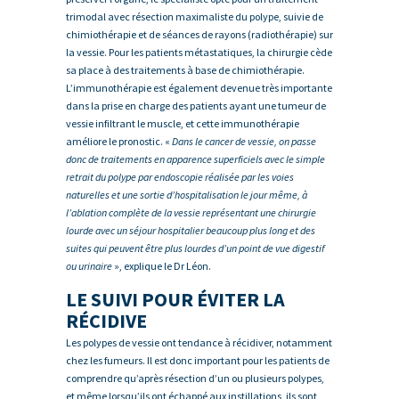
trimodal avec résection maximaliste du polype, suivie de
chimiothérapie et de séances de rayons (radiothérapie) sur
la vessie. Pour les patients métastatiques, la chirurgie cède
sa place à des traitements à base de chimiothérapie.
L’immunothérapie est également devenue très importante
dans la prise en charge des patients ayant une tumeur de
vessie infiltrant le muscle, et cette immunothérapie
améliore le pronostic. «
Dans le cancer de vessie, on passe
donc de traitements en apparence superficiels avec le simple
retrait du polype par endoscopie réalisée par les voies
naturelles et une sortie d’hospitalisation le jour même, à
l’ablation complète de la vessie représentant une chirurgie
lourde avec un séjour hospitalier beaucoup plus long et des
suites qui peuvent être plus lourdes d’un point de vue digestif
ou urinaire
», explique le Dr Léon.
LE SUIVI POUR ÉVITER LA
RÉCIDIVE
Les polypes de vessie ont tendance à récidiver, notamment
chez les fumeurs. Il est donc important pour les patients de
comprendre qu’après résection d’un ou plusieurs polypes,
et même lorsqu’ils ont échappé aux instillations, ils sont