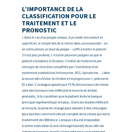
L’IMPORTANCE DE LA
CLASSIFICATION POUR LE
TRAITEMENT ET LE
PRONOSTIC
«
Dans le cas d’un polype unique, à un stade non avancé et
superficiel, le simple fait de le retirer dans son ensemble – on
ne retire jamais un bout du polype – suffit à traiter le patient.
S’il est plus profond, s’il existe plusieurs polypes ou que le
patient a tendance à récidiver, il relève du traitement par
chirurgie de résection complétée par l’instillation d’un
traitement endovésical (mitomycine, BCG, épirubicine…) dans
la vessie afin d’éviter la récidive et la progression
», précise le
Dr Léon. L’urologue ajoute que 75 % des tumeurs de vessie
sont des tumeurs non infiltrant le muscle et de bon
pronostic, à la condition que le patient évite le toxique
principal représenté par le tabac. Dans les stades infiltrant
le muscle, la prise en charge peut aboutir à des chirurgies
plus lourdes comme le retrait complet de la vessie qui est le
traitement de référence. Lorsque cela est impossible
(contre-indication à une chirurgie lourde) et/ou afin de
préserver l’organe, le spécialiste opte pour un traitement