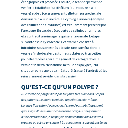
échographie est proposée. Ensuite, le scanner permet de
vérifier la totalité de l’urothélium (qui va du rein à la
vessie) et de déceler une éventuelle tumeur urothéliale
dans un rein ou un uretère. La cytologie urinaire (analyse
des cellules dans les urines) est fréquemment prescrite par
l’urologue. En cas de découverte de cellules anormales,
elle contredit une imagerie qui serait normale. L’étape
suivante est la cystoscopie. Cet examen consiste à
introduire, sous anesthésie locale, une caméra dans la
vessie afin de déceler des tumeurs plates ou trop petites
pour être repérées par l’imagerie et de cartographier la
vessie afin de voir le nombre, la taille des polypes, leur
situation par rapport aux méats urétéraux (à l’endroit où les
reins viennent se vider dans la vessie).
QU’EST-CE QU’UN POLYPE ?
«
Le terme de polype n’est pas toujours très clair dans l’esprit
des patients. Le doute vient de l’appellation elle-même.
Lorsque l’on entend polype, on n’entend pas spécifiquement
qu’il s’agit d’une tumeur cancéreuse. S’agit-il uniquement
d’une excroissance, d’un polype bénin comme dans d’autres
organes ou est-ce un cancer ? La question est souvent posée en