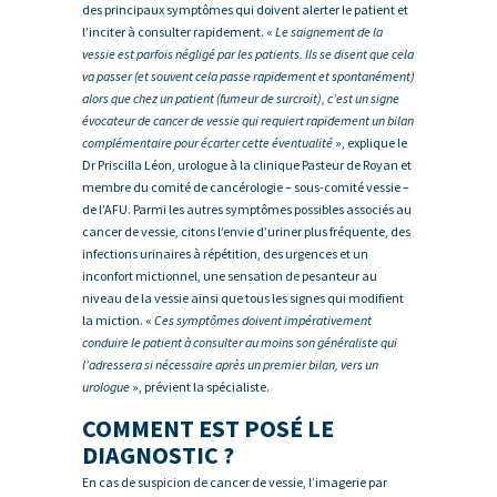
des principaux symptômes qui doivent alerter le patient et
l’inciter à consulter rapidement. «
Le saignement de la
vessie est parfois négligé par les patients. Ils se disent que cela
va passer (et souvent cela passe rapidement et spontanément)
alors que chez un patient (fumeur de surcroit), c’est un signe
évocateur de cancer de vessie qui requiert rapidement un bilan
complémentaire pour écarter cette éventualité
», explique le
Dr Priscilla Léon, urologue à la clinique Pasteur de Royan et
membre du comité de cancérologie – sous-comité vessie –
de l’AFU. Parmi les autres symptômes possibles associés au
cancer de vessie, citons l’envie d’uriner plus fréquente, des
infections urinaires à répétition, des urgences et un
inconfort mictionnel, une sensation de pesanteur au
niveau de la vessie ainsi que tous les signes qui modifient
la miction. «
Ces symptômes doivent impérativement
conduire le patient à consulter au moins son généraliste qui
l’adressera si nécessaire après un premier bilan, vers un
urologue
», prévient la spécialiste.
COMMENT EST POSÉ LE
DIAGNOSTIC ?
En cas de suspicion de cancer de vessie, l’imagerie par