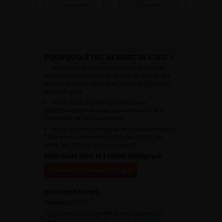
Consulter
Consulter
POURQUOI ÊTRE MEMBRE DE L’AFU ?
Appartenir à une communauté qui a pour
objectif l’amélioration de la prise en charge des
pathologies urologiques et l’accompagnement
des urologues.
Avoir accès aux vidéos didactiques
sélectionnées pour vous, aux webinaires et à
l’ensemble de l’AFU académie.
Avoir un tarif privilégié pour les évènements de
l’AFU avec notamment le CFU, les JOUM, les
JAMS, les JITTU et un accès aux SUC.
Bienvenue dans la famille urologique
Accéder à l’adhésion en ligne
INFORMATIONS
Adhésion à l’AFU :
Vous souhaitez connaître la procédure pour
devenir membre de l’AFU,
cliquez sur ce lien