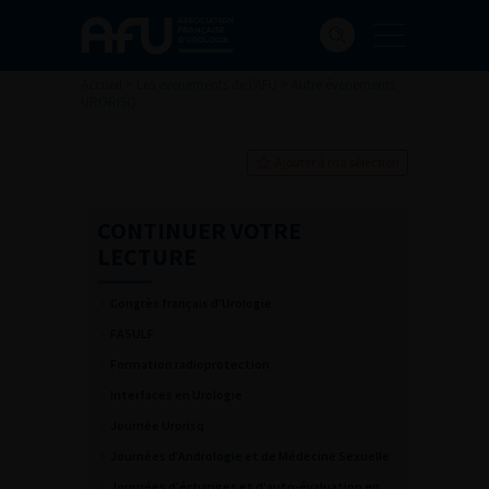
Accueil
>
Les événements de l'AFU
>
Autre évènements
URORISQ
Ajouter à ma sélection
CONTINUER VOTRE
LECTURE
Congrès français d'Urologie
FASULF
Formation radioprotection
Interfaces en Urologie
Journée Urorisq
Journées d'Andrologie et de Médecine Sexuelle
Journées d'échanges et d'auto-évaluation en