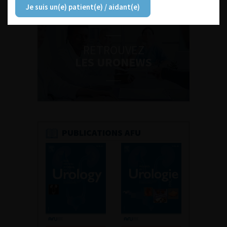
Je suis un(e) patient(e) / aidant(e)
RETROUVEZ
LES URONEWS
PUBLICATIONS AFU