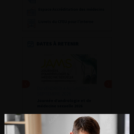
Espace Accréditation des médecins
Livrets du CFEU pour l'interne
DATES À RETENIR
DU VENDREDI 4 AU SAMEDI 5
SEPTEMBRE 2026
Journée d’andrologie et de
médecine sexuelle 2026