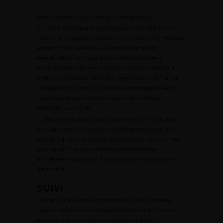
Deux algorythmes pronostiques sont proposés :
1. L’UCLA Integrated Staging System (UISS) définit trois
catégories de patients à faible risque, risque intermédiaire
et haut risque de récidive. Ce système simple et
reproductible, qui s’applique à la fois aux tumeurs
localisées et localement avancées, prend en compte le
stade (classification TNM 1997), le grade de Fuhrman et
l’état général (Figure 1). Il présente l’avantage d’avoir été
validé en externe par des travaux multicentriques
internationaux [6, 18].
2. L’équipe de la Mayo Clinic propose le score SSIGN et un
nomogramme basé sur les caractéristiques cliniques et
pathologiques de la tumeur (Tableau II)[3]. Ce score n’est
pour aujourd’hui pas validé en externe et ne fait
actuellement pas l’objet d’un protocole de surveillance
déterminé.
SUIVI
Une surveillance est recommandée. Celle-ci doit tenir
compte des facteurs de risque de récidive. Un consensus
existe pour une surveillance adaptée au stade