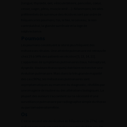
(langue, thyroide, oeil, vésicule biliaire, pancréas, coeur,
vessie, vagin, pénis, muscle strié …). Néanmoins, les sites
préférentiels de survenue des récidives sont par ordre de
fréquence les poumons, l’os, le foie, le cerveau, le rein
controlatéral, la glande surrénale et la loge de
néphrectomie.
Poumons
Les poumons constituent le site le plus fréquent des
métastases rénales. Une atteinte pulmonaire est retrouvée
chez 29 à 54% des patients en récidive [5, 13, 14, 21].
L’apparition de symptômes pulmonaires (toux, hémoptysie,
dyspnée, douleurs thoraciques) doit faire rechercher une
évolution pulmonaire. Mais dans la très grande majorité
des cas (90%), les métastases pulmonaires sont
asymptomatiques au moment du diagnostic, révélées par
une imagerie de routine ou des altérations biologiques. La
plupart des auteurs s’accordent sur la nécessité d’une
surveillance pulmonaire par radiographie simple du thorax
ou par tomodensitométrie.
Os
C’est le second site de récidive en fréquence (16-27%). Les
métastases osseuses sont le plus souvent révélées par des