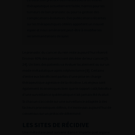
thérapeutique actuellement faible, hormis pour les
tumeurs de bon pronostic ou pour la gestion des
complications évolutives. Des publications récentes
sur les thérapeutiques ciblées apportent un nouvel
espoir et nous amèneront peut-être à modifier les
recommandations de suivi.
Le pronostic du cancer du rein reste aujourd’hui réservé.
Environ 40% des patients vont décéder de leur cancer [9,
24]. Un tiers des patients va évoluer localement ou sur un
mode métastatique après néphrectomie [8]. Certains
d’entre eux bénéficient parfois d’une prise en charge
thérapeutique agressive de la récidive. Les enjeux sont
également économiques bien que le rapport coût/bénéfice
d’une surveillance systématique n’ait jamais été évalué.
Si chacun s’accorde sur une surveillance adaptée à des
facteurs pronostiques définis, il n’existe pas aujourd’hui de
consensus sur un protocole déterminé.
LES SITES DE RÉCIDIVE
Une métastase peut survenir dans n’importe quel organe