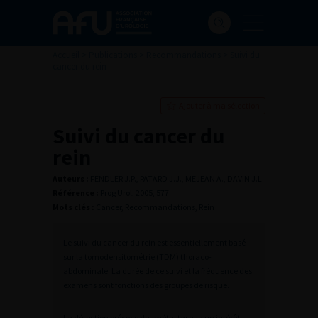
Accueil
>
Publications
>
Recommandations
>
Suivi du
cancer du rein
Ajouter à ma sélection
Suivi du cancer du
rein
Auteurs :
FENDLER J.P., PATARD J.J., MEJEAN A., DAVIN J.L
Référence :
Prog Urol, 2005, 577
Mots clés :
Cancer, Recommandations, Rein
Le suivi du cancer du rein est essentiellement basé
sur la tomodensitométrie (TDM) thoraco-
abdominale. La durée de ce suivi et la fréquence des
examens sont fonctions des groupes de risque.
La détection précoce des métastases a un intérêt