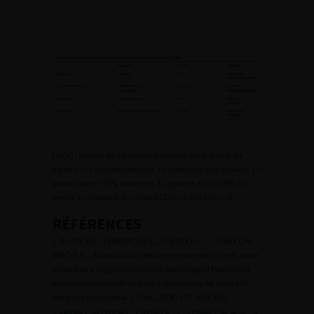
EGOG : permet de connaître le performance status du
patient : 0 = activité normale, 1 = restriction de l’activité, 2 =
patient alité < 50% du temps, 3 = patient alité > 50% du
temps. En pratique on classe ECOG = 0 ou ECOG > 0.
RÉFÉRENCES
1. BLUTE M.L., LEIBOVICH B.C., CHEVILLE J.C., LOSHE C.M.,
ZINCKE H. : A protocol for performing extended lymph node
dissection using primary tumor pathological features for
patients treated with radical nephrectomy for clear cell
renal cell carcinoma. J. Urol., 2004 ; 172 : 465-469.
2. FRANK I., BLUTE M.L., CHEVILLE J.C., LOSHE C.M. et al. : A