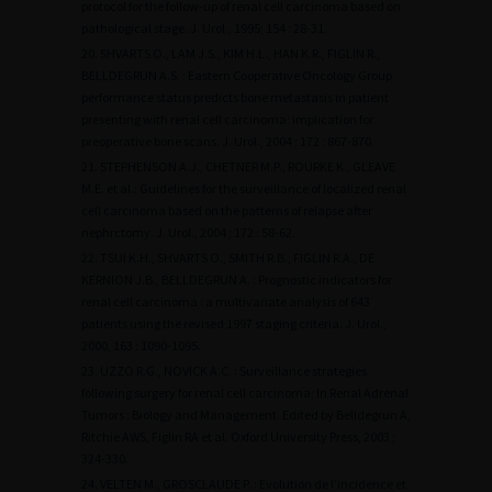
protocol for the follow-up of renal cell carcinoma based on
pathological stage. J. Urol., 1995; 154 : 28-31.
20. SHVARTS O., LAM J.S., KIM H.L., HAN K.R., FIGLIN R.,
BELLDEGRUN A.S. : Eastern Cooperative Oncology Group
performance status predicts bone metastasis in patient
presenting with renal cell carcinoma: implication for
preoperative bone scans. J. Urol., 2004 ; 172 : 867-870.
21. STEPHENSON A.J., CHETNER M.P., ROURKE K., GLEAVE
M.E. et al.: Guidelines for the surveillance of localized renal
cell carcinoma based on the patterns of relapse after
nephrctomy. J. Urol., 2004 ; 172 : 58-62.
22. TSUI K.H., SHVARTS O., SMITH R.B., FIGLIN R.A., DE
KERNION J.B., BELLDEGRUN A. : Prognostic indicators for
renal cell carcinoma : a multivariate analysis of 643
patients using the revised 1997 staging criteria. J. Urol.,
2000, 163 : 1090-1095.
23. UZZO R.G., NOVICK A.C. : Surveillance strategies
following surgery for renal cell carcinoma; In Renal Adrenal
Tumors : Biology and Management. Edited by Belldegrun A,
Ritchie AWS, Figlin RA et al. Oxford University Press, 2003 ;
324-330.
24. VELTEN M., GROSCLAUDE P. : Evolution de l’incidence et