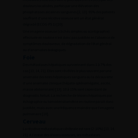
douleurs localisées, parfois par une élévation des
phosphatases alcalines sanguines [2, 13]. 95% des patients
souffrant d’une récidive osseuse ont un état général
dégradé (ECOG-PS 1) [20].
Une imagerie osseuse (clichés simples ou scintigraphie)
effectuée en routine n’est donc pas justifiée en l’absence de
symptômes douloureux, de dégradation de l’état général
ou d’anomalies biologiques.
Foie
Des métastases hépatiques surviennent dans 1 à 7% des
cas [13, 14, 21]. Elles sont révélées le plus souvent par une
anomalie des tests hépatiques sanguins ou la découverte
d’une anomalie clinique (hépato-splénomégalie, ascite,
masse abdominale) [13]. 10 à 15% sont cependant de
diagnostic fortuit. La recherche de lésions hépatiques par
échographie ou tomodensitométrie en routine paraït donc
justifiée, mais avec une fréquence moindre que l’imagerie
pulmonaire [10].
Cerveau
La récidive métastatique cérébrale est rare (2-10%) [13, 14,
21]. A l’instar des lésions osseuses, les métastases