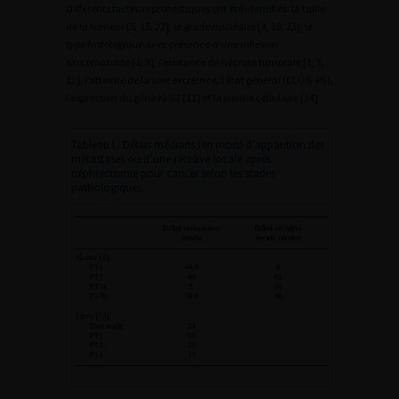
Différents facteurs pronostiques ont été identifiés: la taille
de la tumeur [5, 15, 22], le grade nucléaire [4, 10, 22], le
type histologique avec présence d’une inflexion
sarcomatoide [1, 3], l’existence de nécrose tumorale [1, 3,
12], l’atteinte de la voie excrétrice, l’état général (ECOG-PS),
l’expression du gène Ki-67 [11] et la ploidie cellulaire [14].
Tableau I : Délais médians (en mois) d’apparition des
métastases ou d’une récidive locale après
néphrectomie pour cancer selon les stades
pathologiques.