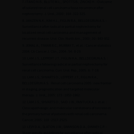
7. ITANO N.B., BLUTE M.L., SPOTTS B., ZINCKE H. : Outcome
of isolated renal cell carcinoma fossa recurrence after
nephrectomy. J. Urol., 2000 ; 164 : 322-325.
8. JANZEN N.K., KIM H.L., FIGLIN R.A., BELLDEGRUN A.S. :
Surveillance after radical or partial nephrectomy for
localized renal cell carcinoma and management of
recurrent disease. Urol. Clin. North Am., 2003 ; 30 : 843-852.
9. JEMAL A., TIWARI R.C., MURRAY T., et al. : Cancer statistics
2004. CA Cancer J. Clin., 2004 ; 54 : 8-29.
10. LAM J.S., LEPPERT J.T., FIGLIN R.A., BELLDEGRUN A.S. :
Surveillance following radical or partial nephrectomy for
renal cell carcinoma. Curr. Urol. Rep., 2005 ; 6 : 7-18.
11. LAM J.S., SHVARTS O., LEPPERT J.T., FIGLIN R.A.,
BELLDEGRUN A.S. : Renal cell carcinoma 2005 : new frontier
in staging, prognostication and targeted molecular
therapy. J. Urol,, 2005 ; 173 : 1853-1862.
12. LAM J.S., SHVARTS O., SAID J.W., PANTUCK A.J. et al. :
Clinicopathologic and molecular correlations of necrosis in
the primary tumor of patients with renal cell carcinoma.
Cancer, 2005 ; 103 : 2517-2525.
13. LEVY D.A., SLATON J.W., SWANSON D.A., DINNEY C.P. :
Stage specific guidelines for surveillance after radical