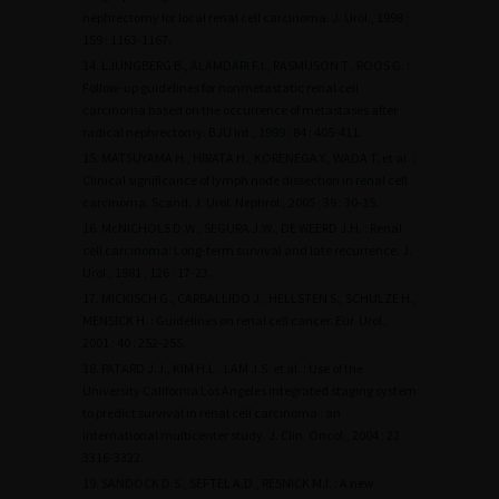
nephrectomy for local renal cell carcinoma. J. Urol., 1998 ;
159 : 1163-1167.
14. LJUNGBERG B., ALAMDARI F.I., RASMUSON T., ROOS G. :
Follow-up guidelines for nonmetastatic renal cell
carcinoma based on the occurrence of metastases after
radical nephrectomy. BJU Int., 1999 ; 84 : 405-411.
15. MATSUYAMA H., HIRATA H., KORENEGA Y., WADA T. et al. :
Clinical significance of lymph node dissection in renal cell
carcinoma. Scand. J. Urol. Nephrol., 2005 ; 39 : 30-35.
16. McNICHOLS D.W., SEGURA J.W., DE WEERD J.H. : Renal
cell carcinoma: Long-term survival and late recurrence. J.
Urol., 1981 ; 126 : 17-23.
17. MICKISCH G., CARBALLIDO J., HELLSTEN S., SCHULZE H.,
MENSICK H. : Guidelines on renal cell cancer. Eur. Urol.,
2001 ; 40 : 252-255.
18. PATARD J.J., KIM H.L., LAM J.S. et al. : Use of the
University California Los Angeles integrated staging system
to predict survival in renal cell carcinoma : an
international multicenter study. J. Clin. Oncol., 2004 ; 22 :
3316-3322.
19. SANDOCK D.S., SEFTEL A.D., RESNICK M.I. : A new