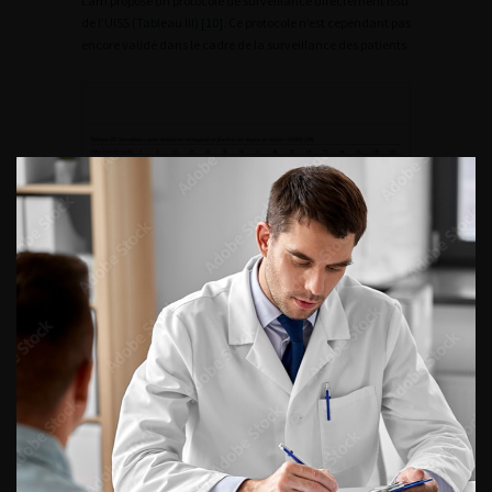
Lam propose un protocole de surveillance directement issu
de l’UISS (Tableau III) [10]. Ce protocole n’est cependant pas
encore validé dans le cadre de la surveillance des patients.
Pour les patients à faible risque, une surveillance annuelle
est proposée pendant 5 ans. Pour les autres groupes, une
surveillance semestrielle pendant 3 ans puis annuelle
pendant 7 ans est proposée. Pour les patients N+, il est
justifié de débuter la surveillance au 3ème mois post-
opératoire. Il n’est pas nécessaire de rechercher
systématiquement des métastases osseuses,