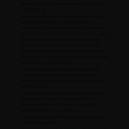
pathologique et aux sites préférentiels de récidive [2, 3, 10,
13, 14, 17, 19, 23].
Les poumons et l’abdomen devraient faire l’objet d’une
surveillance systématique. La TDM thoracique est
supérieure au cliché simple du thorax pour la détection de
lésions pulmonaires. D’autres facteurs comme le caractère
sporadique ou familial de la tumeur, l’état général, les
comorbidités compétitives associées, les souhaits du
patient et la possibilité ou non d’envisager un traitement
spécifique local ou général de la récidive doivent être prises
considération à l’échelon individuel.
Les tests biologiques comprennent un bilan hépatique
ainsi qu’un dosage des phosphatases alcalines. La
surveillance de la fonction rénale peut être incluse dans le
suivi oncologique.
La surveillance est identique après néphrectomie élargie
ou partielle [10]. On peut conseiller une TDM post-
opératoire entre le 4° et le 6° mois en cas de chirurgie
partielle comme base de surveillance.
Il n’existe pas de protocole de surveillance spécifique à la
chirurgie laparoscopique.