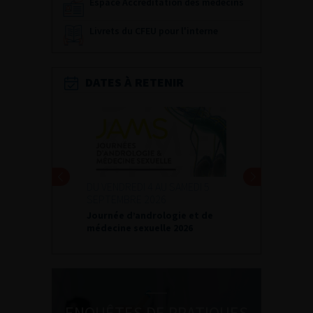
Espace Accréditation des médecins
Livrets du CFEU pour l'interne
DATES À RETENIR
I 4 AU SAMEDI 5
24 ET 25 SEPTEMBRE 2026
 2026
Journées d’infectiologie de
andrologie et de
l’afu 2026
xuelle 2026
ENQUÊTES DE PRATIQUES