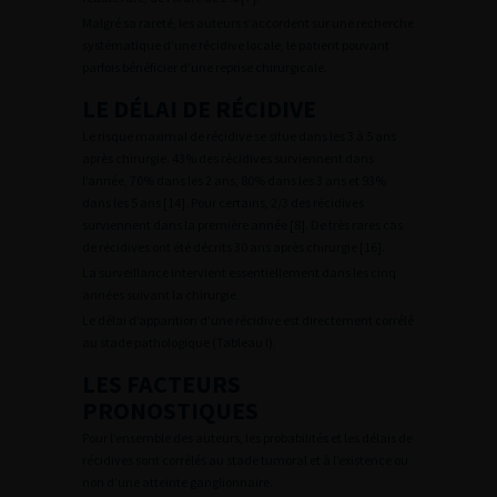
Malgré sa rareté, les auteurs s’accordent sur une recherche
systématique d’une récidive locale, le patient pouvant
parfois bénéficier d’une reprise chirurgicale.
LE DÉLAI DE RÉCIDIVE
Le risque maximal de récidive se situe dans les 3 à 5 ans
après chirurgie. 43% des récidives surviennent dans
l’année, 70% dans les 2 ans, 80% dans les 3 ans et 93%
dans les 5 ans [14]. Pour certains, 2/3 des récidives
surviennent dans la première année [8]. De très rares cas
de récidives ont été décrits 30 ans après chirurgie [16].
La surveillance intervient essentiellement dans les cinq
années suivant la chirurgie.
Le délai d’apparition d’une récidive est directement corrélé
au stade pathologique (Tableau I).
LES FACTEURS
PRONOSTIQUES
Pour l’ensemble des auteurs, les probabilités et les délais de
récidives sont corrélés au stade tumoral et à l’existence ou
non d’une atteinte ganglionnaire.