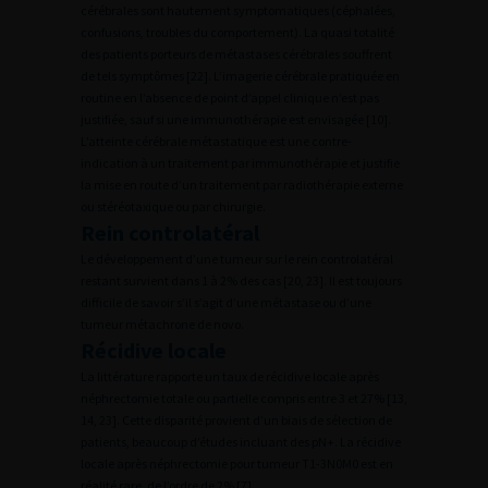
cérébrales sont hautement symptomatiques (céphalées,
confusions, troubles du comportement). La quasi totalité
des patients porteurs de métastases cérébrales souffrent
de tels symptômes [22]. L’imagerie cérébrale pratiquée en
routine en l’absence de point d’appel clinique n’est pas
justifiée, sauf si une immunothérapie est envisagée [10].
L’atteinte cérébrale métastatique est une contre-
indication à un traitement par immunothérapie et justifie
la mise en route d’un traitement par radiothérapie externe
ou stéréotaxique ou par chirurgie.
Rein controlatéral
Le développement d’une tumeur sur le rein controlatéral
restant survient dans 1 à 2% des cas [20, 23]. Il est toujours
difficile de savoir s’il s’agit d’une métastase ou d’une
tumeur métachrone de novo.
Récidive locale
La littérature rapporte un taux de récidive locale après
néphrectomie totale ou partielle compris entre 3 et 27% [13,
14, 23]. Cette disparité provient d’un biais de sélection de
patients, beaucoup d’études incluant des pN+. La récidive
locale après néphrectomie pour tumeur T1-3N0M0 est en
réalité rare, de l’ordre de 2% [7].