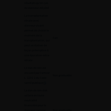
résultats qu’en cas
de donneur décédé
La transplantation
rénale avec
donneur vivant
permet de choisir le
moment de la
Fort
transplantation, qui
peut se réaliser de
façon préemptive à
une épuration extra-
rénale
Le don de rein est
encadré par l’article
Non graduable
L. 1231-1 du Code
santé publique [
5
Le don de rein doit
se faire en toute
neutralité
financière pour le
donneur comme
Non graduable