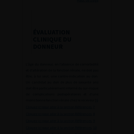
Haut de page
ÉVALUATION
CLINIQUE DU
DONNEUR
L’âge du donneur, en l’absence de comorbidité
et d’altération de la fonction rénale, ne doit pas
être, à lui seul, une contre-indication au don.
Un candidat au don de plus de soixante ans
doit être particulièrement informé du sur-risque
de complications postopératoires et d’une
moins bonne fonction rénale chez le receveur [
6
Cliquez ici pour aller à la section Références
,
7
Cliquez ici pour aller à la section Références
,
8
Cliquez ici pour aller à la section Références
,
9
Cliquez ici pour aller à la section Références
,
10