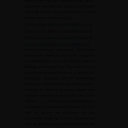
après le don n’est pas supérieur à celui de la
population générale mais il existe un très faible
risque de maladie rénale chronique au cours
de la vie après un don de rein [
41
Cliquez ici pour aller à la section Références
,
42
Cliquez ici pour aller à la section Références
,
43
Cliquez ici pour aller à la section Références
,
44
Cliquez ici pour aller à la section Références
].
Recommandations concernant l’évaluation
fonctionnelle rénale du donneurUn dosage de
la créatininémie est impératifFortLe débit de
filtration glomérulaire doit être estimé par la
formule correspondant le mieux au patient, en
privilégiant l’équation CKD-EPI 2009FortUne
mesure du débit de filtration glomérulaire par la
méthode de référence du centre apporte une
meilleure évaluation lorsque le DFG calculé est
inférieur à 100mL/min/1,73m2ModéréUne
évaluation fonctionnelle différentielle des reins
droit et gauche est nécessaire en cas
d’asymétrie rénale au scanner (variation de
taille du grand axe de plus de 2cm) ou en cas