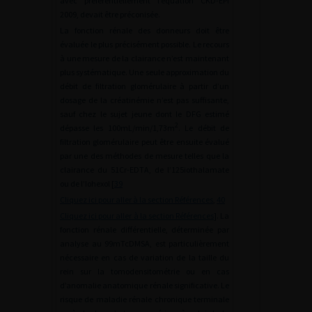
avec préférentiellement l’équation CKD-EPI
2009, devait être préconisée.
La fonction rénale des donneurs doit être
évaluée le plus précisément possible. Le recours
à une mesure de la clairance n’est maintenant
plus systématique. Une seule approximation du
débit de filtration glomérulaire à partir d’un
dosage de la créatinémie n’est pas suffisante,
sauf chez le sujet jeune dont le DFG estimé
2
dépasse les 100mL/min/1,73m
. Le débit de
filtration glomérulaire peut être ensuite évalué
par une des méthodes de mesure telles que la
clairance du 51Cr-EDTA, de l’125iothalamate
ou de l’Iohexol [
39
Cliquez ici pour aller à la section Références
,
40
Cliquez ici pour aller à la section Références
]. La
fonction rénale différentielle, déterminée par
analyse au 99mTcDMSA, est particulièrement
nécessaire en cas de variation de la taille du
rein sur la tomodensitométrie ou en cas
d’anomalie anatomique rénale significative. Le
risque de maladie rénale chronique terminale