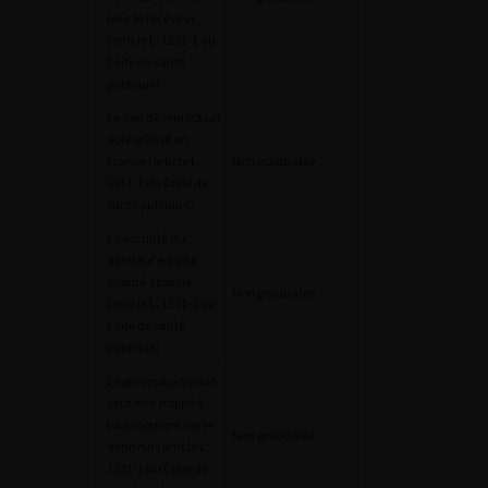
pour le receveur
(article L. 1231-1 du
Code de santé
publique)
Le don de rein est un
acte gratuit en
France (article L.
Non graduable
1231-1 du Code de
santé publique)
La sécurité du
donneur est une
priorité absolue
Non graduable
(article L. 1231-1 du
Code de santé
publique)
Le processus de don
peut être stoppé à
tout moment par le
Non graduable
donneur (article L.
1231-1 du Code de