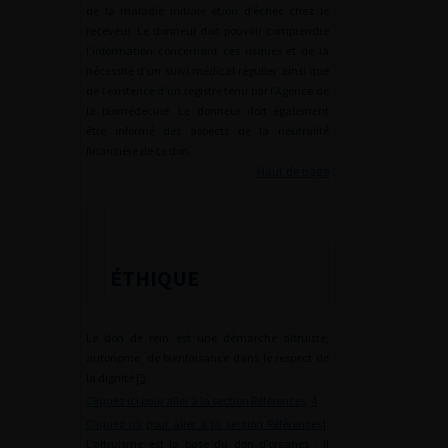
de la maladie initiale et/ou d’échec chez le
receveur. Le donneur doit pouvoir comprendre
l’information concernant ces risques et de la
nécessité d’un suivi médical régulier ainsi que
de l’existence d’un registre tenu par l’Agence de
la biomédecine. Le donneur doit également
être informé des aspects de la neutralité
financière de ce don.
Haut de page
ÉTHIQUE
Le don de rein est une démarche altruiste,
autonome, de bienfaisance dans le respect de
la dignité [
3
Cliquez ici pour aller à la section Références
,
4
Cliquez ici pour aller à la section Références
].
L’altruisme est la base du don d’organes ; il