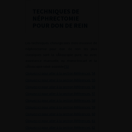
TECHNIQUES DE
NÉPHRECTOMIE
POUR DON DE REIN
Les techniques chirurgicales mini-invasive de
néphrectomie pour don de rein les plus
classiques sont la cÅlioscopie pure, ou avec
assistance manuelle, ou mono-trocart et la
cÅlioscopie robot-assistée [
53
Cliquez ici pour aller à la section Références
,
54
Cliquez ici pour aller à la section Références
,
55
Cliquez ici pour aller à la section Références
,
56
Cliquez ici pour aller à la section Références
,
57
Cliquez ici pour aller à la section Références
,
58
Cliquez ici pour aller à la section Références
,
59
Cliquez ici pour aller à la section Références
,
60
Cliquez ici pour aller à la section Références
,
61
Cliquez ici pour aller à la section Références
,
62