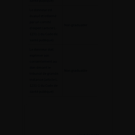
santé publique)
Le donneur est
évalué et informé
par un comité
Non graduable
d’expert (article L.
1231-1 du Code de
santé publique)
Le donneur doit
exprimer son
consentement au
don devant le
Non graduable
tribunal de grande
instance (article L.
1231-1 du Code de
santé publique)