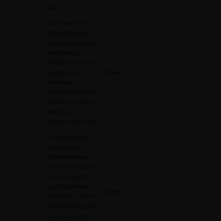
2009
Une mesure du
débit de filtration
glomérulaire par la
méthode de
référence du centre
apporte une
Modéré
meilleure
évaluation lorsque
le DFG calculé est
inférieur à
2
100mL/min/1,73m
Une évaluation
fonctionnelle
différentielle des
reins droit et gauche
est nécessaire en
cas d’asymétrie
Faible
rénale au scanner
(variation de taille
du grand axe de