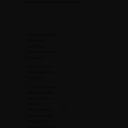
d’anomalie rénale significativeFaible
Recommandations
concernant
l’évaluation
fonctionnelle rénale
du donneur
Un dosage de la
créatininémie est
Fort
impératif
Le débit de filtration
glomérulaire doit
être estimé par la
formule
correspondant le
Fort
mieux au patient,
en privilégiant
l’équation CKD-EPI