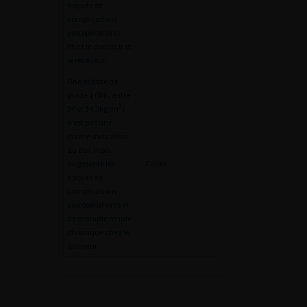
risques de
complications
postopératoires
chez le donneur et
le receveur
Une obésité de
grade 1 (IMC entre
2
30 et 34,9kg/m
)
n’est pas une
contre-indication
au don mais
augmente les
Faible
risques de
complications
postopératoires et
de maladie rénale
chronique chez le
donneur