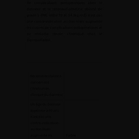
de complications postopératoires chez le
donneur et le receveurFaibleUne obésité de
grade 1 (IMC entre 30 et 34,9kg/m2) n’est pas
une contre-indication au don mais augmente
les risques de complications postopératoires et
de maladie rénale chronique chez le
donneurFaible
Recommandations
concernant
l’évaluation
clinique du donneur
Un âge du donneur
supérieur à 60 ans
n’est pas une
contre-indication
au don mais
augmente les
Faible