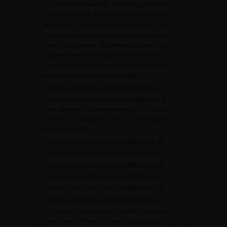
La tomodensitométrie abdomino-pelvienne
multibarrettes au 4 temps (sans injection de
produit de contraste, au temps artériel, au
temps parenchymateux et au temps excrétoire
tardif) est l’examen de référence pré-don. Cet
examen permet une évaluation précise de la
vascularisation rénale artérielle et veineuse sur
les coupes transversales sources [
45
Cliquez ici pour aller à la section Références
,
46
Cliquez ici pour aller à la section Références
],
mais également une estimation de la fonction
relative de chaque rein par évaluation
volumétrique [
47
Cliquez ici pour aller à la section Références
,
48
Cliquez ici pour aller à la section Références
,
49
Cliquez ici pour aller à la section Références
,
50
Cliquez ici pour aller à la section Références
,
51
Cliquez ici pour aller à la section Références
,
52
Cliquez ici pour aller à la section Références
].
En cas de vascularisation modale des deux
reins, sans différence relative de fonction ni