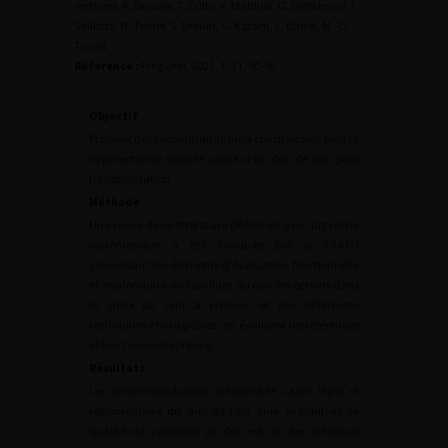
Verhoest, R. Boissier, T. Culty, X. Matillon, G. Defortescu, F.
Sallusto, N. Terrier, S. Drouin, G. Karam, L. Badet, M.-O.
Timsit
Référence :
Prog Urol, 2021, 1, 31, 50-56
Objectif
Proposer des recommandations chirurgicales pour la
néphrectomie dans le cadre d'un don de rein pour
transplantation.
Méthode
Une revue de la littérature (Medline) avec approche
systématique a été conduite par le CTAFU
concernant les éléments d'évaluation fonctionnelle
et anatomique du candidat au don, les options dans
le choix du rein à prélever et des différentes
techniques chirurgicales, en évaluant les références
et leur niveau de preuve.
Résultats
Les recommandations précisent le cadre légal et
réglementaire du don de rein. Une évaluation de
qualité du candidat au don est un des prérequis