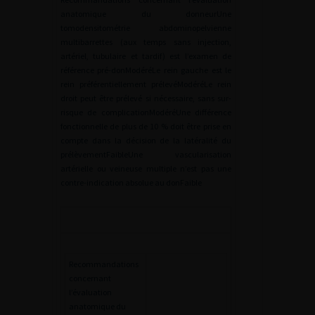
anatomique du donneurUne
tomodensitométrie abdominopelvienne
multibarrettes (aux temps sans injection,
artériel, tubulaire et tardif) est l’examen de
référence pré-donModéréLe rein gauche est le
rein préférentiellement prélevéModéréLe rein
droit peut être prélevé si nécessaire, sans sur-
risque de complicationModéréUne différence
fonctionnelle de plus de 10 % doit être prise en
compte dans la décision de la latéralité du
prélèvementFaibleUne vascularisation
artérielle ou veineuse multiple n’est pas une
contre-indication absolue au donFaible
Recommandations
concernant
l’évaluation
anatomique du