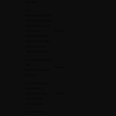
donneur
Une
tomodensitométrie
abdominopelvienne
multibarrettes (aux
temps sans
Modéré
injection, artériel,
tubulaire et tardif)
est l’examen de
référence pré-don
Le rein gauche est le
rein
Modéré
préférentiellement
prélevé
Le rein droit peut
être prélevé si
nécessaire, sans
Modéré
sur-risque de
complication
Une différence