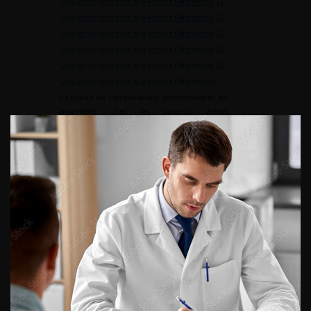
Cliquez ici pour aller à la section Références
,
11
Cliquez ici pour aller à la section Références
,
12
Cliquez ici pour aller à la section Références
,
13
Cliquez ici pour aller à la section Références
,
14
Cliquez ici pour aller à la section Références
,
15
Cliquez ici pour aller à la section Références
].
Le risque de complications périopératoires est
augmenté chez les patients obèses
2
(IMCâ¥30kg/m
). Le taux d’infection de site
opératoire est plus important dans cette
population [
16
Cliquez ici pour aller à la section Références
].
Dans la population générale, l’obésité a été
identifiée comme un facteur de risque de
diabète sucré et pourrait également être un
facteur de risque de maladie rénale chronique,
consécutive à une glomérulopathie liée à
l’obésité. Un candidat au don obèse doit être
informé des risques à long terme de l’obésité, de
la nécessité de perte de poids avant le don et du
maintien de ce poids après le don [
17
Cliquez ici pour aller à la section Références
,
18