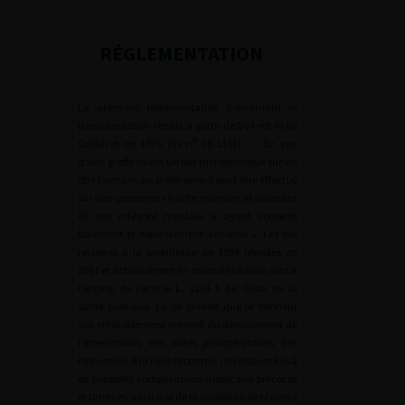
RÉGLEMENTATION
La première réglementation concernant la
transplantation rénale à partir de DVA est la loi
o
Caillavet de 1976 (loi n
76-1181) : « En vue
d’une greffe ayant un but thérapeutique sur un
être humain, un prélèvement peut être effectué
sur une personne vivante majeure et jouissant
de son intégrité mentale, y ayant consenti
librement et expressément consenti ». Les lois
relatives à la bioéthique de 1994 révisées en
2011 et actuellement en cours de révision sont à
l’origine de l’article L. 1231-1 du Code de la
santé publique. La loi prévoit que le donneur
soit préalablement informé du déroulement de
l’intervention, des suites postopératoires, des
risques liés à la néphrectomie, des risques liés à
de possibles complications médicales précoces
et tardives, ainsi que de la possibilité de récidive