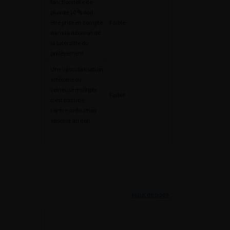
fonctionnelle de
plus de 10 % doit
être prise en compte
Faible
dans la décision de
la latéralité du
prélèvement
Une vascularisation
artérielle ou
veineuse multiple
Faible
n’est pas une
contre-indication
absolue au don
Haut de page