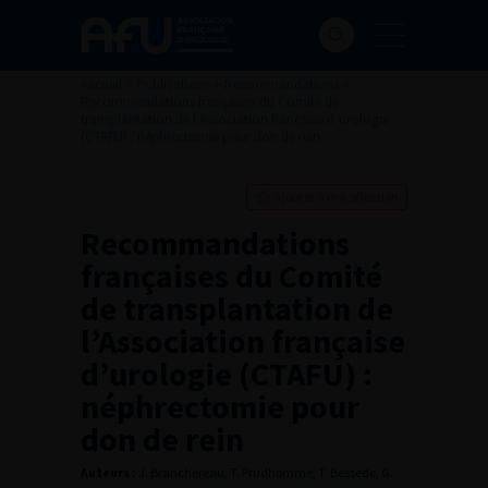
Accueil
>
Publications
>
Recommandations
>
Recommandations françaises du Comité de
transplantation de l’Association française d’urologie
(CTAFU) : néphrectomie pour don de rein
Ajouter à ma sélection
Recommandations
françaises du Comité
de transplantation de
l’Association française
d’urologie (CTAFU) :
néphrectomie pour
don de rein
Auteurs :
J. Branchereau, T. Prudhomme, T. Bessede, G.