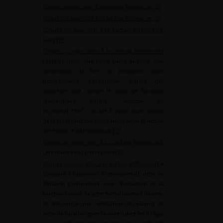
Cliquez ici pour aller à la section Références
,
35
Cliquez ici pour aller à la section Références
,
36
Cliquez ici pour aller à la section Références
].
Garg [
36
Cliquez ici pour aller à la section Références
]
rapporte dans une large méta-analyse, une
diminution du DFG de 25mL/min après
néphrectomie. L’évaluation initiale des
donneurs doit utiliser le débit de filtration
glomérulaire estimé, exprimé en
2
mL/min/1,73m
, calculé à partir d’un dosage
de la créatininémie standardisé selon la norme
de référence internationale [
37
Cliquez ici pour aller à la section Références
].
Une étude française récente [
38
Cliquez ici pour aller à la section Références
] a
comparé 4 équations d’estimation du débit de
filtration glomérulaire, pour l’évaluation de la
fonction rénale de potentiels donneurs de rein.
Ils ont conclu que l’utilisation des valeurs de
débit de filtration glomérulaire adaptées à l’âge,