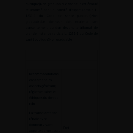
publique)Non graduableLe donneur est évalué
et informé par un comité d’expert (article L.
1231-1 du Code de santé publique)Non
graduableLe donneur doit exprimer son
consentement au don devant le tribunal de
grande instance (article L. 1231-1 du Code de
santé publique)Non graduable
Recommandations
concernant les
aspects généraux,
réglementaires et
éthiques du don de
rein
La transplantation
rénale avec
donneur vivant
Fort
apporte de meilleurs