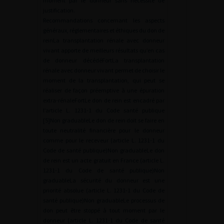
moment par le donneur sans nécessité de
justification.
Recommandations concernant les aspects
généraux, réglementaires et éthiques du don de
reinLa transplantation rénale avec donneur
vivant apporte de meilleurs résultats qu’en cas
de donneur décédéFortLa transplantation
rénale avec donneur vivant permet de choisir le
moment de la transplantation, qui peut se
réaliser de façon préemptive à une épuration
extra-rénaleFortLe don de rein est encadré par
l’article L. 1231-1 du Code santé publique
[5]Non graduableLe don de rein doit se faire en
toute neutralité financière pour le donneur
comme pour le receveur (article L. 1231-1 du
Code de santé publique)Non graduableLe don
de rein est un acte gratuit en France (article L.
1231-1 du Code de santé publique)Non
graduableLa sécurité du donneur est une
priorité absolue (article L. 1231-1 du Code de
santé publique)Non graduableLe processus de
don peut être stoppé à tout moment par le
donneur (article L. 1231-1 du Code de santé