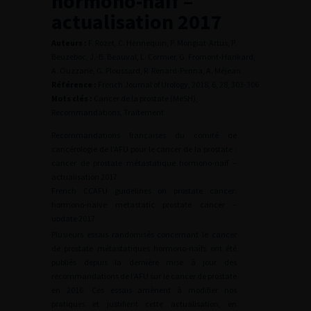
hormono-naïf –
actualisation 2017
Auteurs :
F. Rozet, C. Hennequin, P. Mongiat-Artus, P.
Beuzeboc, J.-B. Beauval, L. Cormier, G. Fromont-Hankard,
A. Ouzzane, G. Ploussard, R. Renard-Penna, A. Méjean
Référence :
French Journal of Urology, 2018, 6, 28, 303-306
Mots clés :
Cancer de la prostate (MeSH),
Recommandations, Traitement
Recommandations françaises du comité de
cancérologie de l’AFU pour le cancer de la prostate :
cancer de prostate métastatique hormono-naïf –
actualisation 2017
French CCAFU guidelines on prostate cancer:
hormono-naive metastatic prostate cancer –
update 2017
Plusieurs essais randomisés concernant le cancer
de prostate métastatiques hormono-naîfs ont été
publiés depuis la dernière mise à jour des
recommandations de l’AFU sur le cancer de prostate
en 2016. Ces essais amènent à modifier nos
pratiques et justifient cette actualisation, en