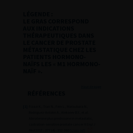
LÉGENDE :
LE GRAS CORRESPOND
AUX INDICATIONS
THÉRAPEUTIQUES DANS
LE CANCER DE PROSTATE
MÉTASTATIQUE CHEZ LES
PATIENTS HORMONO-
NAÏFS LES « M1 HORMONO-
NAÏF ».
Haut de page
RÉFÉRENCES
[1]
Fizazi K., Tran N., Fein L., Matsubara N.,
Rodriguez-Antolin A., Alekseev B.Y., et al.
Abiraterone plus prednisone in metastatic,
castration-sensitive prostate cancer
N Engl J
Med
2017 ; 377 (4) : 352-360
[cross-ref]