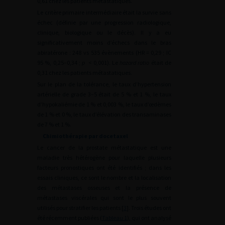
0,61 chez les patients métastatiques.
Le critère primaire intermédiaire était la survie sans
échec (définie par une progression radiologique,
clinique, biologique ou le décès). Il y a eu
significativement moins d’échecs dans le bras
abiratérone : 248 vs 535 évènements (HR
=
0,29 ; IC
95 %, 0,25–0,34 ;
p
<
0,001). Le
hazard ratio
était de
0,31 chez les patients métastatiques.
Sur le plan de la tolérance, le taux d’hypertension
artérielle de grade 3–5 était de 5 % et 1 %, le taux
d’hypokaliémie de 1 % et 0,003 %, le taux d’œdèmes
de 1 % et 0 %, le taux d’élévation des transaminases
de 7 % et 1 %.
Chimiothérapie par docetaxel
Le cancer de la prostate métastatique est une
maladie très hétérogène pour laquelle plusieurs
facteurs pronostiques ont été identifiés ; dans les
essais cliniques, ce sont le nombre et la localisation
des métastases osseuses et la présence de
métastases viscérales qui sont le plus souvent
utilisés pour stratifier les patients [
3
]. Trois études ont
été récemment publiées (
Tableau 1
), qui ont analysé