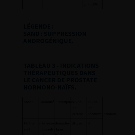
p
=
0,002
LÉGENDE :
SAND : SUPPRESSION
ANDROGÉNIQUE.
TABLEAU 3
- INDICATIONS
THÉRAPEUTIQUES DANS
LE CANCER DE PROSTATE
HORMONO-NAÏFS.
Stade
Modalité
Description
Niveau
Niveau
de
de
preuve
recommandation
M1 hormono-
Hormonothérapie
Symptomatique :
1b
A
naïf
immédiate
pour