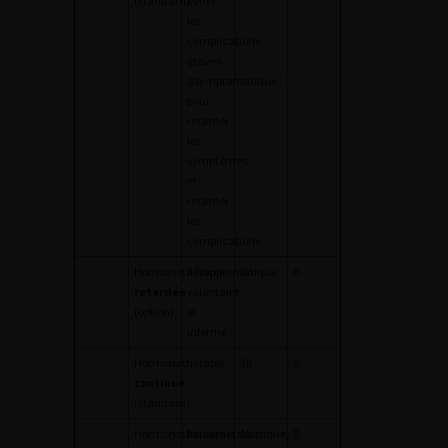
(standard)
éviter
les
complications
graves
asymptomatique :
pour
retarder
les
symptômes
et
retarder
les
complications
Hormonothérapie
Asymptomatique
2b
B
retardée
volontaire
(option)
et
informé
Hormonothérapie
1b
A
continue
(standard)
Hormonothérapie
Paucimétastatique,
1b
B