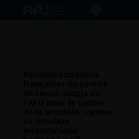
Accueil
>
Publications
>
Recommandations
>
Recommandations françaises du comité de
cancérologie de l’AFU pour le cancer de la prostate :
cancer de prostate métastatique hormono-naïf –
actualisation 2017
Ajouter à ma sélection
Recommandations
françaises du comité
de cancérologie de
l’AFU pour le cancer
de la prostate : cancer
de prostate
métastatique