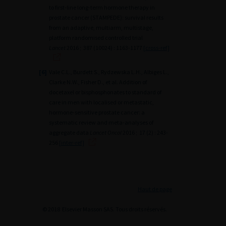
to first-line long-term hormone therapy in
prostate cancer (STAMPEDE): survival results
from an adaptive, multiarm, multistage,
platform randomised controlled trial
Lancet
2016 ; 387 (10024) : 1163-1177
[cross-ref]
[6]
Vale C.L., Burdett S., Rydzewska L.H., Albiges L.,
Clarke N.W., Fisher D., et al. Addition of
docetaxel or bisphosphonates to standard of
care in men with localised or metastatic,
hormone-sensitive prostate cancer: a
systematic review and meta-analyses of
aggregate data
Lancet Oncol
2016 ; 17 (2) : 243-
256
[inter-ref]
Haut de page
© 2018 Elsevier Masson SAS. Tous droits réservés.