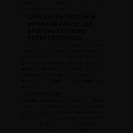
attendant la publication des futures
recommandations fin 2018.
CANCERS DE PROSTATE
HORMONO-NAÏFS : LES
NOUVEAUX MOYENS
THÉRAPEUTIQUES
Les hormonothérapies de nouvelle génération ont
entraîné une modification importante des pratiques
en montrant un bénéfice significatif en survie
globale, une amélioration des symptômes et de la
qualité de vie avec habituellement une bonne
tolérance clinique et biologique. Dans tous les cas, le
maintien de la suppression androgénique est
nécessaire.
L’acétate d’abiratérone
L’acétate d’abiratérone agit comme un inhibiteur
sélectif de la synthèse des androgènes en bloquant
CYP 17 de façon irréversible. Les effets secondaires
principaux sont sur le plan clinique une HTA et la
survenue d’OMI, et sur le plan biologique, la
survenue d’une cytolyse et d’une hypokaliémie. La