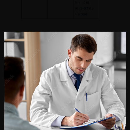
M
+
: 0,61
(0,49–0,75)
p
>
0,0001
LÉGENDE :
SAND : SUPPRESSION
ANDROGÉNIQUE.
TABLEAU 2
- RÉSULTATS
DES TROIS ESSAIS
RANDOMISÉS ÉVALUANT
LA CHIMIOTHÉRAPIE
ASSOCIÉE À LA
SUPPRESSION
ANDROGÉNIQUE DANS LES
CANCERS DE PROSTATE
MÉTASTATIQUES