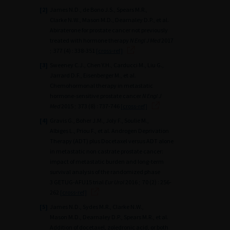
[2]
James N.D., de Bono J.S., Spears M.R.,
Clarke N.W., Mason M.D., Dearnaley D.P., et al.
Abiraterone for prostate cancer not previously
treated with hormone therapy
N Engl J Med
2017
; 377 (4) : 338-351
[cross-ref]
[3]
Sweeney C.J., Chen Y.H., Carducci M., Liu G.,
Jarrard D.F., Eisenberger M., et al.
Chemohormonal therapy in metastatic
hormone-sensitive prostate cancer
N Engl J
Med
2015 ; 373 (8) : 737-746
[cross-ref]
[4]
Gravis G., Boher J.M., Joly F., Soulie M.,
Albiges L., Priou F., et al. Androgen Deprivation
Therapy (ADT) plus Docetaxel versus ADT alone
in metastatic non castrate prostate cancer:
impact of metastatic burden and long-term
survival analysis of the randomized phase
3 GETUG-AFU15 trial
Eur Urol
2016 ; 70 (2) : 256-
262
[cross-ref]
[5]
James N.D., Sydes M.R., Clarke N.W.,
Mason M.D., Dearnaley D.P., Spears M.R., et al.
Addition of docetaxel, zoledronic acid, or both