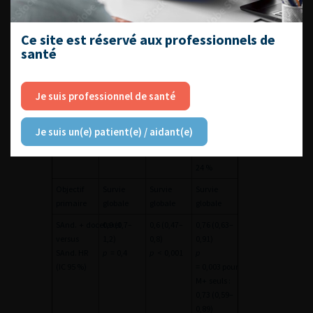
HORMONO-NAIFS.
Ce site est réservé aux professionnels de
Essai
GETUG 15
CHAARTED
STAMPEDE
santé
[
4
]
[
3
]
[
5
]
Stade
M
+
:
M
+
:
M
+
: 61 %
Je suis professionnel de santé
100 %
100 %
(59 % de
(71 % de
(72,8 % de
M+
d’emblée)
M+
d’emblée)
M+
d’emblée)
N
+
M0 :
Je suis un(e) patient(e) / aidant(e)
15 %
N0 M0 :
24 %
Objectif
Survie
Survie
Survie
primaire
globale
globale
globale
SAnd.
+
docetaxel
0,9 (0,7–
0,6 (0,47–
0,76 (0,63–
versus
1,2)
0,8)
0,91)
SAnd. HR
p
=
0,4
p
<
0,001
p
(IC 95 %)
=
0,003 pour
M+
seuls :
0,73 (0,59–
0,89)