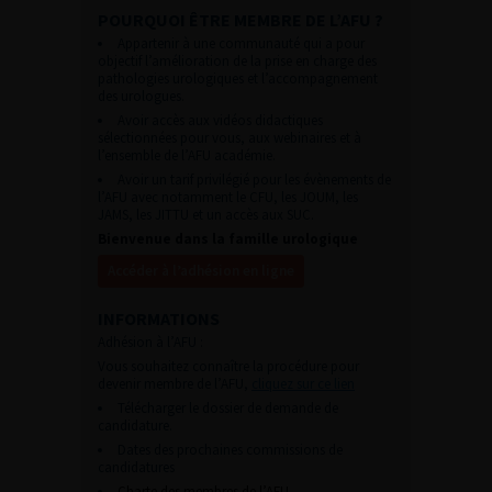
POURQUOI ÊTRE MEMBRE DE L’AFU ?
Appartenir à une communauté qui a pour
objectif l’amélioration de la prise en charge des
pathologies urologiques et l’accompagnement
des urologues.
Avoir accès aux vidéos didactiques
sélectionnées pour vous, aux webinaires et à
l’ensemble de l’AFU académie.
Avoir un tarif privilégié pour les évènements de
l’AFU avec notamment le CFU, les JOUM, les
JAMS, les JITTU et un accès aux SUC.
Bienvenue dans la famille urologique
Accéder à l’adhésion en ligne
INFORMATIONS
Adhésion à l’AFU :
Vous souhaitez connaître la procédure pour
devenir membre de l’AFU,
cliquez sur ce lien
Télécharger le dossier de demande de
candidature.
Dates des prochaines commissions de
candidatures
Charte des membres de l’AFU.