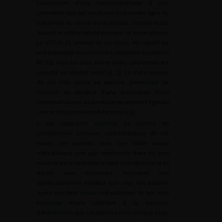
l’association d’une hormonothérapie à une
chimiothérapie par docetaxel en première ligne du
traitement du cancer de la prostate. Ces trois essais
avaient le même objectif primaire : la survie globale.
Le GETUG 15, premier de ces essais, est négatif sur
une population exclusivement composée de patients
M1 [
4
], mais les deux autres essais randomisés ont
rapporté un résultat positif [
3
,
5
]. La méta-analyse
de ces trois essais est positive, permettant de
conclure au bénéfice d’une association d’une
hormonothérapie au docetaxel en première ligne du
cancer de la prostate métastatique [
6
].
Il est cependant essentiel de prendre en
considération certaines caractéristiques de ces
essais. Les patients avec une faible masse
métastatique sont peu représentés dans les trois
essais et ont un pronostic (risque de progression et de
décès) sous traitement hormonal seul
significativement meilleur que celui des patients
ayant une forte masse métastatique. Ils ont ainsi
beaucoup moins contribué à la survenue
d’évènements que ces derniers dans chaque essai.