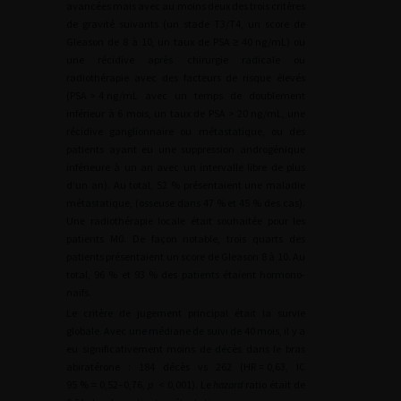
avancées mais avec au moins deux des trois critères
de gravité suivants (un stade T3/T4, un score de
Gleason de 8 à 10, un taux de PSA
≥
40
ng/mL) ou
une récidive après chirurgie radicale ou
radiothérapie avec des facteurs de risque élevés
(PSA
>
4
ng/mL avec un temps de doublement
inférieur à 6 mois, un taux de PSA
>
20
ng/mL, une
récidive ganglionnaire ou métastatique, ou des
patients ayant eu une suppression androgénique
inférieure à un an avec un intervalle libre de plus
d’un an). Au total, 52 % présentaient une maladie
métastatique, (osseuse dans 47 % et 45 % des cas).
Une radiothérapie locale était souhaitée pour les
patients M0. De façon notable, trois quarts des
patients présentaient un score de Gleason 8 à 10. Au
total, 96 % et 93 % des patients étaient hormono-
naïfs.
Le critère de jugement principal était la survie
globale. Avec une médiane de suivi de 40 mois, il y a
eu significativement moins de décès dans le bras
abiratérone : 184 décès vs 262 (HR
=
0,63, IC
95 %
=
0,52–0,76,
p
<
0,001). Le
hazard
ratio était de