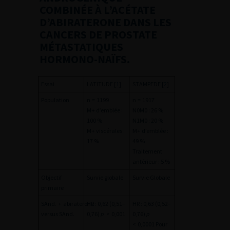
COMBINÉE À L’ACÉTATE
D’ABIRATERONE DANS LES
CANCERS DE PROSTATE
MÉTASTATIQUES
HORMONO-NAÏFS.
Essai
LATITUDE [
1
]
STAMPEDE [
2
]
Population
n
=
1199
n
=
1917
M+ d’emblée :
N0M0 : 26 %
100 %
N1M0 : 20 %
M+ viscérales :
M+ d’emblée :
17 %
49 %
Traitement
antérieur : 5 %
Objectif
Survie globale
Survie Globale
primaire
SAnd.
+
abiraterone
HR : 0,62 (0,51–
HR : 0,63 (0,52–
versus SAnd.
0,76)
p
<
0,001
0,76)
p
<
0,0001 Pour