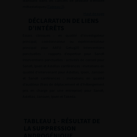
standard dans les cancers de prostate d’emblée
métastatiques (
Tableau 3
).
Haut de page
DÉCLARATION DE LIENS
D’INTÉRÊTS
Essais cliniques : en qualité d’investigateur
principal, coordonnateur ou expérimentateur
principal pour AAFU Getug20 Interventions
ponctuelles : rapports d’expertise pour Sanofi
Interventions ponctuelles : activités de conseil pour
Sanofi, Ipsen et Astellas conférences : invitations en
qualité d’intervenant pour Astellas, Ipsen, Janssen
et Sanofi conférences : invitations en qualité
d’auditeur (frais de déplacement et d’hébergement
pris en charge par une entreprise) pour Sanofi,
Astellas, Janssen, Ipsen et Takeda.
TABLEAU 1
- RÉSULTAT DE
LA SUPPRESSION
ANDROGÉNIQUE