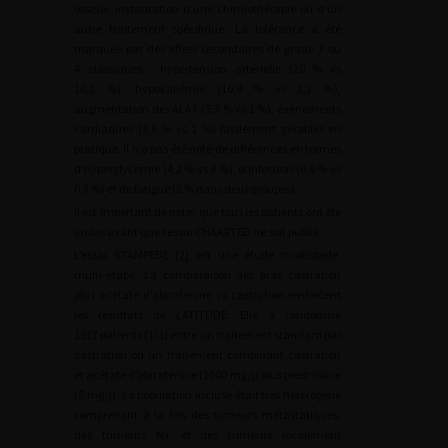
osseux, instauration d’une chimiothérapie ou d’un
autre traitement spécifique. La tolérance a été
marquée par des effets secondaires de grade 3 ou
4 classiques : hypertension artérielle (20 % vs
10,2 %), hypokaliémie (10,8 % vs 1,2 %),
augmentation des ALAT (5,3 % vs 1 %), évènements
cardiaques (3,8 % vs 1 %) facilement gérables en
pratique. Il n’a pas été noté de différences en termes
d‘hyperglycémie (4,2 % vs 3 %), d’infection (0,9 % vs
0,7 %) et de fatigue (2 % dans deux groupes).
Il est important de noter que tous les patients ont été
inclus avant que l’essai CHAARTED ne soit publié.
L’essai STAMPEDE [
2
] est une étude multistade,
multi-étape. La comparaison des bras castration
plus acétate d’abiratérone vs castration renforcent
les résultats de LATITUDE. Elle a randomisé
1917 patients (1/1) entre un traitement standard par
castration ou un traitement combinant castration
et acétate d’abiratérone (1000
mg/j) plus prednisone
(5
mg/j). La population incluse était très hétérogène
comprenant à la fois des tumeurs métastatiques,
des tumeurs N+ et des tumeurs localement