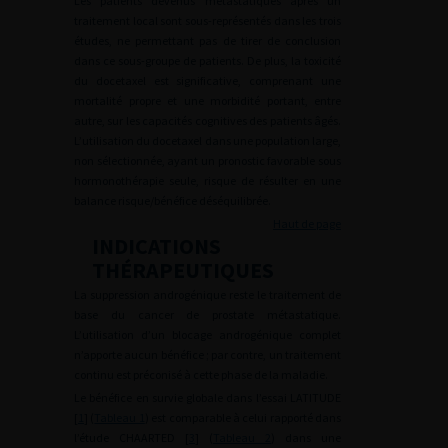
Les patients devenus métastatiques après un
traitement local sont sous-représentés dans les trois
études, ne permettant pas de tirer de conclusion
dans ce sous-groupe de patients. De plus, la toxicité
du docetaxel est significative, comprenant une
mortalité propre et une morbidité portant, entre
autre, sur les capacités cognitives des patients âgés.
L’utilisation du docetaxel dans une population large,
non sélectionnée, ayant un pronostic favorable sous
hormonothérapie seule, risque de résulter en une
balance risque/bénéfice déséquilibrée.
Haut de page
INDICATIONS
THÉRAPEUTIQUES
La suppression androgénique reste le traitement de
base du cancer de prostate métastatique.
L’utilisation d’un blocage androgénique complet
n’apporte aucun bénéfice ; par contre, un traitement
continu est préconisé à cette phase de la maladie.
Le bénéfice en survie globale dans l’essai LATITUDE
[
1
] (
Tableau 1
) est comparable à celui rapporté dans
l’étude CHAARTED [
3
] (
Tableau 2
) dans une