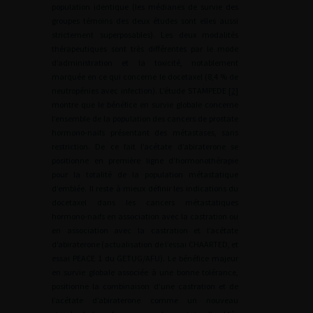
population identique (les médianes de survie des
groupes témoins des deux études sont elles aussi
strictement superposables). Les deux modalités
thérapeutiques sont très différentes par le mode
d’administration et la toxicité, notablement
marquée en ce qui concerne le docetaxel (8,4 % de
neutropénies avec infection). L’étude STAMPEDE [
2
]
montre que le bénéfice en survie globale concerne
l’ensemble de la population des cancers de prostate
hormono-naifs présentant des métastases, sans
restriction. De ce fait l’acétate d’abiraterone se
positionne en première ligne d’hormonothérapie
pour la totalité de la population métastatique
d’emblée. Il reste à mieux définir les indications du
docetaxel dans les cancers métastatiques
hormono-naifs en association avec la castration ou
en association avec la castration et l’acétate
d’abiraterone (actualisation de l’essai CHAARTED, et
essai PEACE 1 du GETUG/AFU). Le bénéfice majeur
en survie globale associée à une bonne tolérance,
positionne la combinaison d’une castration et de
l’acétate d’abiraterone comme un nouveau