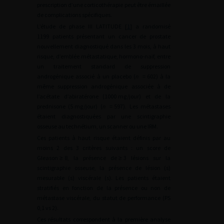
prescription d’une corticothérapie peut être émaillée
de complications spécifiques.
L’étude de phase III LATITUDE [
1
] a randomisé
1199 patients présentant un cancer de prostate
nouvellement diagnostiqué dans les 3 mois, à haut
risque, d’emblée métastatique, hormono-naïf, entre
un traitement standard de suppression
androgénique associé à un placebo (
n
=
602) à la
même suppression androgénique associée à de
l’acétate d’abiratérone (1000
mg/jour) et de la
prednisone (5
mg/jour) (
n
=
597). Les métastases
étaient diagnostiquées par une scintigraphie
osseuse au technétium, un scanner ou une IRM.
Ces patients à haut risque étaient définis par au
moins 2 des 3 critères suivants : un score de
Gleason
≥
8, la présence de
≥
3 lésions sur la
scintigraphie osseuse, la présence de lésion (s)
mesurable (s) viscérale (s). Les patients étaient
stratifiés en fonction de la présence ou non de
métastase viscérale, du statut de performance (PS
0,1 vs 2).
Ces résultats correspondent à la première analyse