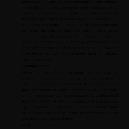
patients à risque, l’injection n’est aujourd’hui pas contre-indiquée
si le bénéfice clinique est supérieur au risque, ce qui est le cas du
cancer du rein, mais seuls les produits de stabilité élevée doivent
être utilisés (gadobutrol, gadoterate meglumine et gadoteridol).
Les PCG peuvent entraîner une accumulation de gadolinium dans
les noyaux gris centraux mais, à ce jour, il n’existe pas de
symptomatologie neurologique spécifique liée à ces dépôts. Il
existe aussi des dépôts dans l’os, le foie (asymptomatiques) et la
peau, responsables de plaques érythémateuses similaires à celles
de la fibrose néphrogénique systémique (mais en l’absence
d’insuffisance rénale).
Technique de l’IRM
L’étude multiparamétrique comprend des séquences en
pondération T2 axiale et coronale sans et avec saturation du
signal de la graisse, en pondération T1 en écho de gradient en
phase et opposition de phase (détection de la graisse intra-
tumorale sur la séquence en opposition de phase), de diffusion à B
élevé (800 à 1000), et enfin une séquence dynamique après
injection de produit de contraste avec acquisition de temps tardifs
(étude du
wash-out
des tumeurs, prise de contraste de la fibrose
centrale stellaire de l’oncocytome).
Résultats et indications