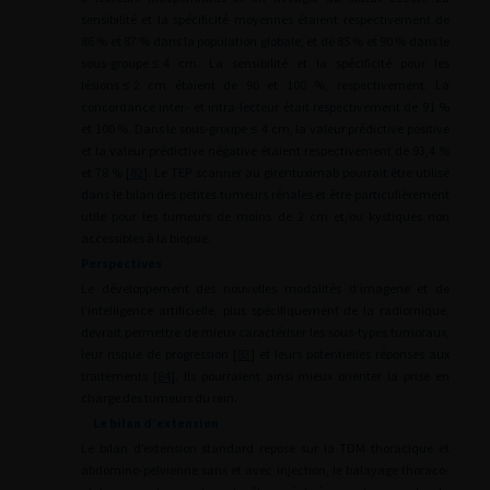
sensibilité et la spécificité moyennes étaient respectivement de
86 % et 87 % dans la population globale, et de 85 % et 90 % dans le
sous-groupe
≤
4 cm. La sensibilité et la spécificité pour les
lésions
≤
2 cm étaient de 90 et 100 %, respectivement. La
concordance inter- et intra-lecteur était respectivement de 91 %
et 100 %. Dans le sous-groupe
≤
4 cm, la valeur prédictive positive
et la valeur prédictive négative étaient respectivement de 93,4 %
et 78 % [
82
]. Le TEP scanner au girentuximab pourrait être utilisé
dans le bilan des petites tumeurs rénales et être particulièrement
utile pour les tumeurs de moins de 2 cm et/ou kystiques non
accessibles à la biopsie.
Perspectives
Le développement des nouvelles modalités d’imagerie et de
l’intelligence artificielle, plus spécifiquement de la radiomique,
devrait permettre de mieux caractériser les sous-types tumoraux,
leur risque de progression [
83
] et leurs potentielles réponses aux
traitements [
84
]. Ils pourraient ainsi mieux orienter la prise en
charge des tumeurs du rein.
Le bilan d’extension
Le bilan d’extension standard repose sur la TDM thoracique et
abdomino-pelvienne sans et avec injection, le balayage thoraco-