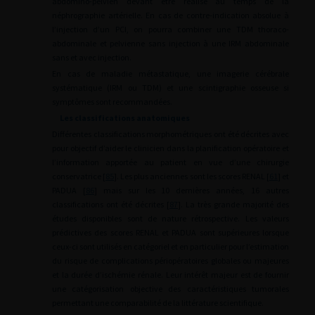
abdomino-pelvien devant être réalisé au temps de la
néphrographie artérielle. En cas de contre-indication absolue à
l’injection d’un PCI, on pourra combiner une TDM thoraco-
abdominale et pelvienne sans injection à une IRM abdominale
sans et avec injection.
En cas de maladie métastatique, une imagerie cérébrale
systématique (IRM ou TDM) et une scintigraphie osseuse si
symptômes sont recommandées.
Les classifications anatomiques
Différentes classifications morphométriques ont été décrites avec
pour objectif d’aider le clinicien dans la planification opératoire et
l’information apportée au patient en vue d’une chirurgie
conservatrice [
85
]. Les plus anciennes sont les scores RENAL [
61
] et
PADUA [
86
] mais sur les 10 dernières années, 16 autres
classifications ont été décrites [
87
]. La très grande majorité des
études disponibles sont de nature rétrospective. Les valeurs
prédictives des scores RENAL et PADUA sont supérieures lorsque
ceux-ci sont utilisés en catégoriel et en particulier pour l’estimation
du risque de complications périopératoires globales ou majeures
et la durée d’ischémie rénale. Leur intérêt majeur est de fournir
une catégorisation objective des caractéristiques tumorales
permettant une comparabilité de la littérature scientifique.