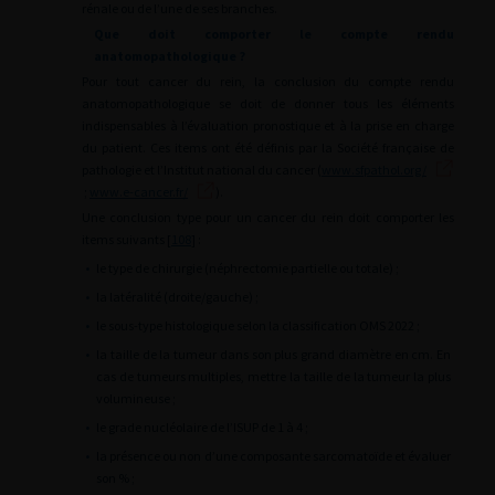
rénale ou de l’une de ses branches.
Que doit comporter le compte rendu
anatomopathologique ?
Pour tout cancer du rein, la conclusion du compte rendu
anatomopathologique se doit de donner tous les éléments
indispensables à l’évaluation pronostique et à la prise en charge
du patient. Ces items ont été définis par la Société française de
pathologie et l’Institut national du cancer (
www.sfpathol.org/
;
www.e-cancer.fr/
).
Une conclusion type pour un cancer du rein doit comporter les
items suivants [
108
] :
•
le type de chirurgie (néphrectomie partielle ou totale) ;
•
la latéralité (droite/gauche) ;
•
le sous-type histologique selon la classification OMS 2022 ;
•
la taille de la tumeur dans son plus grand diamètre en cm. En
cas de tumeurs multiples, mettre la taille de la tumeur la plus
volumineuse ;
•
le grade nucléolaire de l’ISUP de 1 à 4 ;
•
la présence ou non d’une composante sarcomatoïde et évaluer
son % ;