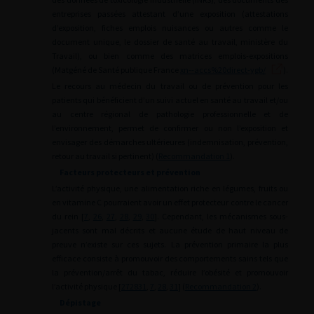
entreprises passées attestant d’une exposition (attestations
d’exposition, fiches emplois nuisances ou autres comme le
document unique, le dossier de santé au travail, ministère du
Travail), ou bien comme des matrices emplois-expositions
(Matgéné de Santé publique France
xn--accs%20direct-ygb/
).
Le recours au médecin du travail ou de prévention pour les
patients qui bénéficient d’un suivi actuel en santé au travail et/ou
au centre régional de pathologie professionnelle et de
l’environnement, permet de confirmer ou non l’exposition et
envisager des démarches ultérieures (indemnisation, prévention,
retour au travail si pertinent) (
Recommandation 1
).
Facteurs protecteurs et prévention
L’activité physique, une alimentation riche en légumes, fruits ou
en vitamine C pourraient avoir un effet protecteur contre le cancer
du rein [
7
,
26
,
27
,
28
,
29
,
30
]. Cependant, les mécanismes sous-
jacents sont mal décrits et aucune étude de haut niveau de
preuve n’existe sur ces sujets. La prévention primaire la plus
efficace consiste à promouvoir des comportements sains tels que
la prévention/arrêt du tabac, réduire l’obésité et promouvoir
l’activité physique [
272831
,
7
,
28
,
31
] (
Recommandation 2
).
Dépistage