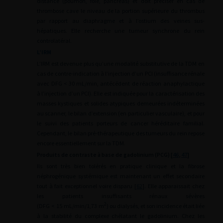
distance (poumon, foie, pancréas) et doit préciser en cas de
thrombose cave le niveau de la portion supérieure du thrombus
par rapport au diaphragme et à l’ostium des veines sus-
hépatiques. Elle recherche une tumeur synchrone du rein
controlatéral.
L’IRM
L’IRM est devenue plus qu’une modalité substitutive de la TDM en
cas de contre-indication à l’injection d’un PCI (insuffisance rénale
avec DFG
<
30
mL/min, antécédent de réaction anaphylactique
à l’injection d’un PCI). Elle est indiquée pour la caractérisation des
masses kystiques et solides atypiques demeurées indéterminées
au scanner, le bilan d’extension (en particulier vasculaire), et pour
le suivi des patients porteurs de cancer héréditaire familial.
Cependant, le bilan pré-thérapeutique des tumeurs du rein repose
encore essentiellement sur la TDM.
Produits de contraste à base de gadolinium (PCG) [
46
,
47
]
Ils sont très bien tolérés en pratique clinique et la fibrose
néphrogénique systémique est maintenant un effet secondaire
tout à fait exceptionnel voire disparu [
62
]. Elle apparaissait chez
les patients insuffisants rénaux sévères
2
(DFG
<
15
mL/min/1,73
m
) ou dialysés, et son incidence était liée
à la stabilité du complexe chélatant le gadolinium. Chez les