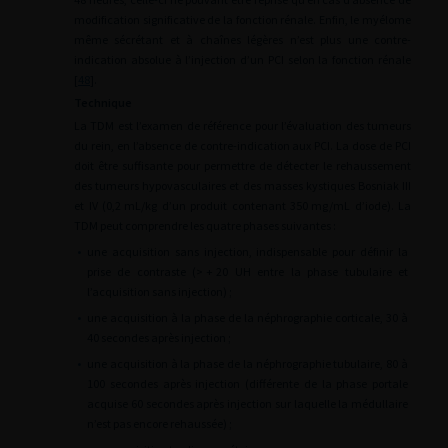
modification significative de la fonction rénale. Enfin, le myélome
même sécrétant et à chaînes légères n’est plus une contre-
indication absolue à l’injection d’un PCI selon la fonction rénale
[
48
].
Technique
La TDM est l’examen de référence pour l’évaluation des tumeurs
du rein, en l’absence de contre-indication aux PCI. La dose de PCI
doit être suffisante pour permettre de détecter le rehaussement
des tumeurs hypovasculaires et des masses kystiques Bosniak III
et IV (0,2
mL/kg d’un produit contenant 350
mg/mL d’iode). La
TDM peut comprendre les quatre phases suivantes :
•
une acquisition sans injection, indispensable pour définir la
prise de contraste (>
+
20 UH entre la phase tubulaire et
l’acquisition sans injection) ;
•
une acquisition à la phase de la néphrographie corticale, 30 à
40 secondes après injection ;
•
une acquisition à la phase de la néphrographie tubulaire, 80 à
100 secondes après injection (différente de la phase portale
acquise 60 secondes après injection sur laquelle la médullaire
n’est pas encore rehaussée) ;