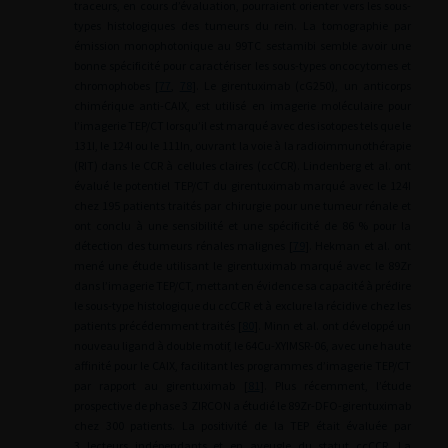
traceurs, en cours d’évaluation, pourraient orienter vers les sous-
types histologiques des tumeurs du rein. La tomographie par
émission monophotonique au 99TC sestamibi semble avoir une
bonne spécificité pour caractériser les sous-types oncocytomes et
chromophobes [
77
,
78
]. Le girentuximab (cG250), un anticorps
chimérique anti-CAIX, est utilisé en imagerie moléculaire pour
l’imagerie TEP/CT lorsqu’il est marqué avec des isotopes tels que le
131I, le 124I ou le 111In, ouvrant la voie à la radioimmunothérapie
(RIT) dans le CCR à cellules claires (ccCCR). Lindenberg et al. ont
évalué le potentiel TEP/CT du girentuximab marqué avec le 124I
chez 195 patients traités par chirurgie pour une tumeur rénale et
ont conclu à une sensibilité et une spécificité de 86 % pour la
détection des tumeurs rénales malignes [
79
]. Hekman et al. ont
mené une étude utilisant le girentuximab marqué avec le 89Zr
dans l’imagerie TEP/CT, mettant en évidence sa capacité à prédire
le sous-type histologique du ccCCR et à exclure la récidive chez les
patients précédemment traités [
80
]. Minn et al. ont développé un
nouveau ligand à double motif, le 64Cu-XYIMSR-06, avec une haute
affinité pour le CAIX, facilitant les programmes d’imagerie TEP/CT
par rapport au girentuximab [
81
]. Plus récemment, l’étude
prospective de phase 3 ZIRCON a étudié le 89Zr-DFO-girentuximab
chez 300 patients. La positivité de la TEP était évaluée par
3 lecteurs indépendants et en aveugle du statut ccCCR. La