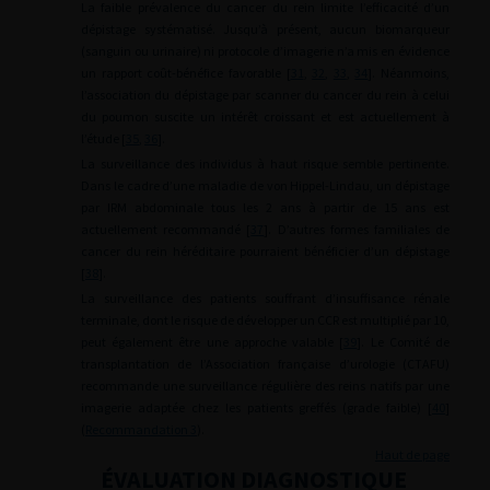
La faible prévalence du cancer du rein limite l’efficacité d’un
dépistage systématisé. Jusqu’à présent, aucun biomarqueur
(sanguin ou urinaire) ni protocole d’imagerie n’a mis en évidence
un rapport coût-bénéfice favorable [
31
,
32
,
33
,
34
]. Néanmoins,
l’association du dépistage par scanner du cancer du rein à celui
du poumon suscite un intérêt croissant et est actuellement à
l’étude [
35
,
36
].
La surveillance des individus à haut risque semble pertinente.
Dans le cadre d’une maladie de von Hippel-Lindau, un dépistage
par IRM abdominale tous les 2 ans à partir de 15 ans est
actuellement recommandé [
37
]. D’autres formes familiales de
cancer du rein héréditaire pourraient bénéficier d’un dépistage
[
38
].
La surveillance des patients souffrant d’insuffisance rénale
terminale, dont le risque de développer un CCR est multiplié par 10,
peut également être une approche valable [
39
]. Le Comité de
transplantation de l’Association française d’urologie (CTAFU)
recommande une surveillance régulière des reins natifs par une
imagerie adaptée chez les patients greffés (grade faible) [
40
]
(
Recommandation 3
).
Haut de page
ÉVALUATION DIAGNOSTIQUE