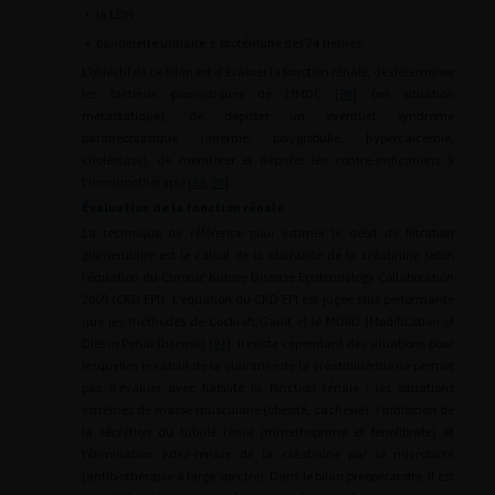
•
la LDH ;
•
bandelette urinaire
±
protéinurie des 24
heures.
L’objectif de ce bilan est d’évaluer la fonction rénale, de déterminer
les facteurs pronostiques de l’IMDC [
88
] (en situation
métastatique), de dépister un éventuel syndrome
paranéoplasique (anémie, polyglobulie, hypercalcémie,
cholestase), de monitorer et dépister les contre-indications à
l’immunothérapie [
89
,
90
].
Évaluation de la fonction rénale
La technique de référence pour estimer le débit de filtration
glomérulaire est le calcul de la clairance de la créatinine selon
l’équation du Chronic Kidney Disease Epidemiology Collaboration
2009 (CKD EPI). L’équation du CKD EPI est jugée plus performante
que les méthodes de Cockroft/Gault et le MDRD (Modification of
Diet in Renal Disease) [
91
]. Il existe cependant des situations pour
lesquelles le calcul de la clairance de la créatininémie ne permet
pas d’évaluer avec fiabilité la fonction rénale : les situations
extrêmes de masse musculaire (obésité, cachexie), l’inhibition de
la sécrétion du tubule rénal (trimethoprime et fenofibrate) et
l’élimination extra-rénale de la créatinine par le microbiote
(antibiothérapie à large spectre). Dans le bilan préopératoire, il est