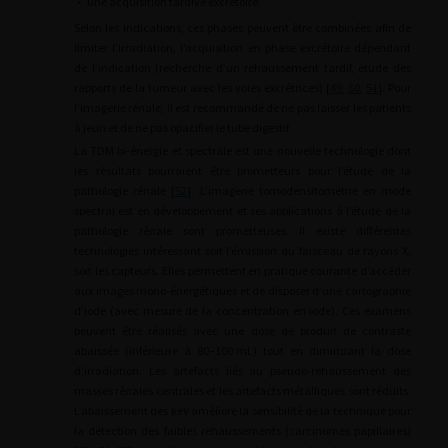
•
une acquisition tardive excrétoire.
Selon les indications, ces phases peuvent être combinées afin de
limiter l’irradiation, l’acquisition en phase excrétoire dépendant
de l’indication (recherche d’un rehaussement tardif, étude des
rapports de la tumeur avec les voies excrétrices) [
49
,
50
,
51
]. Pour
l’imagerie rénale, il est recommandé de ne pas laisser les patients
à jeun et de ne pas opacifier le tube digestif.
La TDM bi-énergie et spectrale est une nouvelle technologie dont
les résultats pourraient être prometteurs pour l’étude de la
pathologie rénale [
52
]. L’imagerie tomodensitométrie en mode
spectral est en développement et ses applications à l’étude de la
pathologie rénale sont prometteuses. Il existe différentes
technologies intéressant soit l’émission du faisceau de rayons X,
soit les capteurs. Elles permettent en pratique courante d’accéder
aux images mono-énergétiques et de disposer d’une cartographie
d’iode (avec mesure de la concentration en iode). Ces examens
peuvent être réalisés avec une dose de produit de contraste
abaissée (inférieure à 80–100
mL) tout en diminuant la dose
d’irradiation. Les artefacts liés au pseudo-rehaussement des
masses rénales centrales et les artefacts métalliques sont réduits.
L’abaissement des keV améliore la sensibilité de la technique pour
la détection des faibles rehaussements (carcinomes papillaires)