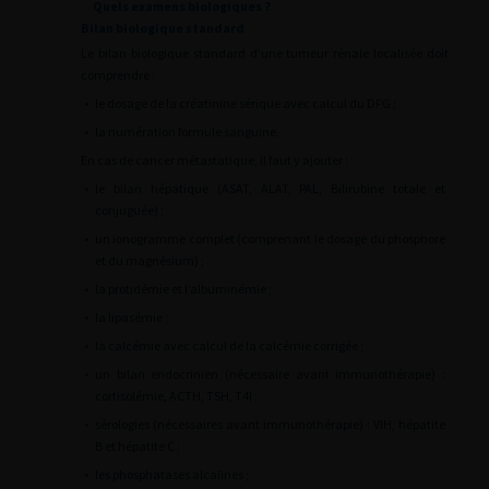
Quels examens biologiques ?
Bilan biologique standard
Le bilan biologique standard d’une tumeur rénale localisée doit
comprendre :
•
le dosage de la créatinine sérique avec calcul du DFG ;
•
la numération formule sanguine.
En cas de cancer métastatique, il faut y ajouter :
•
le bilan hépatique (ASAT, ALAT, PAL, Bilirubine totale et
conjuguée) ;
•
un ionogramme complet (comprenant le dosage du phosphore
et du magnésium) ;
•
la protidémie et l’albuminémie ;
•
la lipasémie ;
•
la calcémie avec calcul de la calcémie corrigée ;
•
un bilan endocrinien (nécessaire avant immunothérapie) :
cortisolémie, ACTH, TSH, T4l ;
•
sérologies (nécessaires avant immunothérapie) : VIH, hépatite
B et hépatite C ;
•
les phosphatases alcalines ;