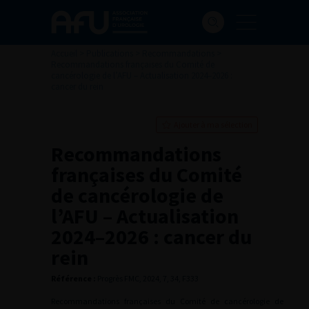
Accueil
>
Publications
>
Recommandations
>
Recommandations françaises du Comité de
cancérologie de l’AFU – Actualisation 2024–2026 :
cancer du rein
Ajouter à ma sélection
Recommandations
françaises du Comité
de cancérologie de
l’AFU – Actualisation
2024–2026 : cancer du
rein
Référence :
Progrès FMC, 2024, 7, 34, F333
Recommandations françaises du Comité de cancérologie de