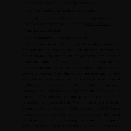
•
si les tumeurs sont multiples et/ou bilatérales ;
•
s’il existe un antécédent familial de cancer du rein ;
•
s’il existe des manifestations extrarénales évoquant une forme
syndromique personnelle ou familiale {
www.e-cancer.fr/
}
[
111
,
112
,
113
,
114
,
115
].
Quand demander une relecture Carare ?
Le réseau Carare (cancers rares du rein de l’adulte) est un réseau
Inca labellisé de 2013 à 2018, actuellement en cours de
relabellisation. Son objectif est de permettre une relecture
histopathologique – grâce à un réseau national de pathologistes
experts en tumeurs rénales – des cancers du rein survenant chez
l’adulte jeune avant 40 ans, des cancers rares (tout carcinome du
rein sauf les sous-types à cellules claires, chromophobes et
papillaires) et les cancers métastatiques hors carcinome à
cellules claires. Ce réseau repose, d’une part, sur le réseau UroCCR
pour les données patients, et, d’autre part, sur le réseau national
des pathologistes au nombre de 16 et qui couvre l’ensemble des
régions de France. Depuis fin 2022, il existe une eRCP Carare
accessible à tout praticien qui souhaite discuter de dossier
compliqué et/ou de la prise en charge d’un cancer du rein que ce
soit sur le plan chirurgical ou oncologique. Ces eRCP ont lieu tous