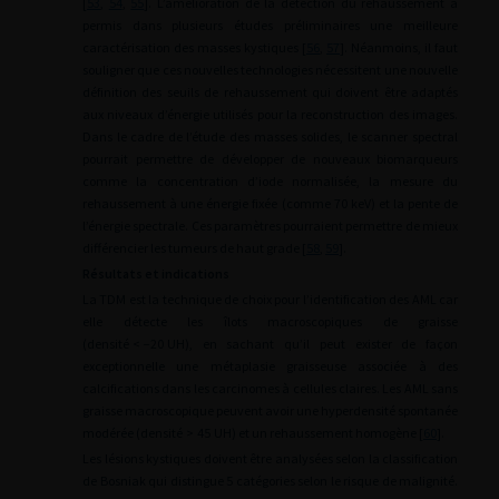
[
53
,
54
,
55
]. L’amélioration de la détection du rehaussement a
permis dans plusieurs études préliminaires une meilleure
caractérisation des masses kystiques [
56
,
57
]. Néanmoins, il faut
souligner que ces nouvelles technologies nécessitent une nouvelle
définition des seuils de rehaussement qui doivent être adaptés
aux niveaux d’énergie utilisés pour la reconstruction des images.
Dans le cadre de l’étude des masses solides, le scanner spectral
pourrait permettre de développer de nouveaux biomarqueurs
comme la concentration d’iode normalisée, la mesure du
rehaussement à une énergie fixée (comme 70
keV) et la pente de
l’énergie spectrale. Ces paramètres pourraient permettre de mieux
différencier les tumeurs de haut grade [
58
,
59
].
Résultats et indications
La TDM est la technique de choix pour l’identification des AML car
elle détecte les îlots macroscopiques de graisse
(densité
<
−20
UH), en sachant qu’il peut exister de façon
exceptionnelle une métaplasie graisseuse associée à des
calcifications dans les carcinomes à cellules claires. Les AML sans
graisse macroscopique peuvent avoir une hyperdensité spontanée
modérée (densité
>
45
UH) et un rehaussement homogène [
60
].
Les lésions kystiques doivent être analysées selon la classification
de Bosniak qui distingue 5 catégories selon le risque de malignité.