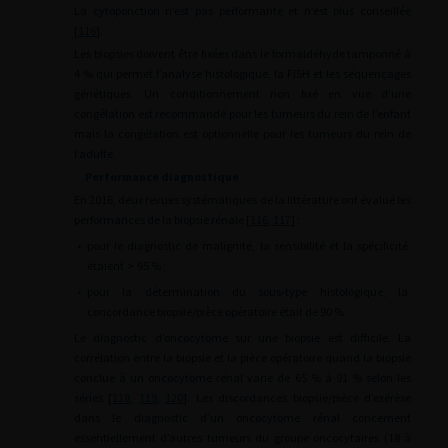
La cytoponction n’est pas performante et n’est plus conseillée
[
116
].
Les biopsies doivent être fixées dans le formaldéhyde tamponné à
4 % qui permet l’analyse histologique, la FISH et les séquençages
génétiques. Un conditionnement non fixé en vue d’une
congélation est recommandé pour les tumeurs du rein de l’enfant
mais la congélation est optionnelle pour les tumeurs du rein de
l’adulte.
Performance diagnostique
En 2016, deux revues systématiques de la littérature ont évalué les
performances de la biopsie rénale [
116
,
117
] :
•
pour le diagnostic de malignité, la sensibilité et la spécificité
étaient
>
95 % ;
•
pour la détermination du sous-type histologique, la
concordance biopsie/pièce opératoire était de 90 %.
Le diagnostic d’oncocytome sur une biopsie est difficile. La
corrélation entre la biopsie et la pièce opératoire quand la biopsie
conclue à un oncocytome rénal varie de 65 % à 91 % selon les
séries [
118
,
119
,
120
]. Les discordances biopsie/pièce d’exérèse
dans le diagnostic d’un oncocytome rénal concernent
essentiellement d’autres tumeurs du groupe oncocytaires (18 à