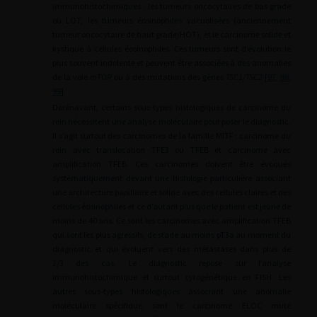
immunohistochimiques : les tumeurs oncocytaires de bas grade
ou LOT, les tumeurs éosinophiles vacuolisées (anciennement
tumeur oncocytaire de haut grade/HOT), et le carcinome solide et
kystique à cellules éosinophiles. Ces tumeurs sont d’évolution le
plus souvent indolente et peuvent être associées à des anomalies
de la voie
mTOR
ou à des mutations des gènes
TSC1/TSC2
[
97
,
98
,
99
].
Dorénavant, certains sous-types histologiques de carcinome du
rein nécessitent une analyse moléculaire pour poser le diagnostic.
Il s’agit surtout des carcinomes de la famille MITF : carcinome du
rein avec translocation TFE3 ou TFEB et carcinome avec
amplification TFEB. Ces carcinomes doivent être évoqués
systématiquement devant une histologie particulière associant
une architecture papillaire et solide avec des cellules claires et des
cellules éosinophiles et ce d’autant plus que le patient est jeune de
moins de 40 ans. Ce sont les carcinomes avec amplification TFEB
qui sont les plus agressifs, de stade au moins pT3a au moment du
diagnostic et qui évoluent vers des métastases dans plus de
2/3 des cas. Le diagnostic repose sur l’analyse
immunohistochimique et surtout cytogénétique en FISH. Les
autres sous-types histologiques associant une anomalie
moléculaire spécifique sont le carcinome ELOC muté