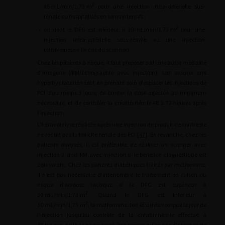
2
45
mL/min/1,73
m
pour une injection intra-artérielle sus-
rénale ou hospitalisés en soins intensifs ;
2
•
ou dont le DFG est inférieur à 30
mL/min/1,73
m
pour une
injection intra-artérielle sous-rénale ou une injection
intraveineuse (le cas du scanner).
Chez les patients à risque, il faut proposer soit une autre modalité
d’imagerie (IRM/échographie avec injection), soit assurer une
hyperhydratation tout en prenant soin d’espacer les injections de
PCI d’au moins 3
jours, de limiter la dose injectée au minimum
nécessaire, et de contrôler la créatininémie 48 à 72
heures après
l’injection.
L’hémodialyse réalisée après une injection de produit de contraste
ne réduit pas la toxicité rénale des PCI [
47
]. En revanche, chez les
patients dialysés, il est préférable de réaliser un scanner avec
injection à une IRM avec injection si le bénéfice diagnostique est
équivalent. Chez les patients diabétiques traités par metformine,
il n’est pas nécessaire d’interrompre le traitement en raison du
risque d’acidose lactique si le DFG est supérieur à
2
30
mL/min/1,73
m
. Quand le DFG est inférieur à
2
30
mL/min/1,73
m
, la metformine doit être interrompue le jour de
l’injection jusqu’au contrôle de la créatininémie effectué à
48
heures, celle-ci ne pouvant être reprise qu’en cas d’absence de