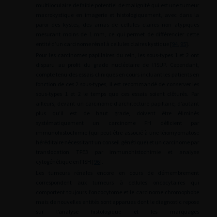
multiloculaire de faible potentiel de malignité qui est une tumeur
macrokystique en imagerie et histologiquement, avec dans la
paroi des kystes, des amas de cellules claires non atypiques
mesurant moins de 1 mm, ce qui permet de différencier cette
entité d’un carcinome rénal à cellules claires kystique [
94
,
95
].
Pour les carcinomes papillaires du rein, les sous-types 1 et 2 ont
disparu au profit du grade nucléolaire de l’ISUP. Cependant,
compte tenu des essais cliniques en cours incluant les patients en
fonction de ces 2 sous-types, il est recommandé de conserver les
sous-types 1 et 2 le temps que ces essais soient clôturés. Par
ailleurs, devant un carcinome d’architecture papillaire, d’autant
plus qu’il est de haut grade, doivent être éliminés
systématiquement un carcinome FH déficient par
immunohistochimie (qui peut être associé à une léiomyomatose
héréditaire nécessitant un conseil génétique) et un carcinome par
translocation TFE3 par immunohistochimie et analyse
cytogénétique en FISH [
96
].
Les tumeurs rénales encore en cours de démembrement
correspondent aux tumeurs à cellules oncocytaires qui
comportent toujours l’oncocytome et le carcinome chromophobe
mais de nouvelles entités sont apparues dont le diagnostic repose
sur l’analyse histologique et les marquages