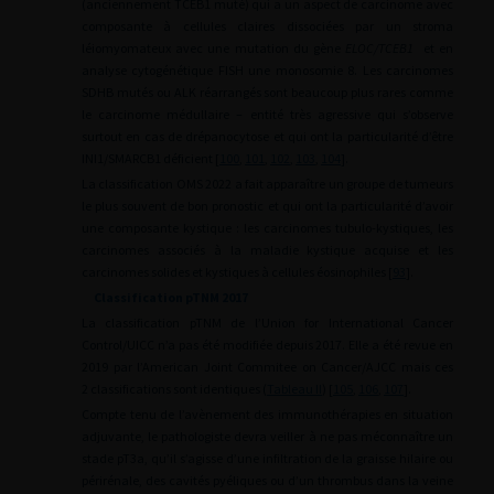
(anciennement TCEB1 muté) qui a un aspect de carcinome avec
composante à cellules claires dissociées par un stroma
léiomyomateux avec une mutation du gène
ELOC/TCEB1
et en
analyse cytogénétique FISH une monosomie 8. Les carcinomes
SDHB mutés ou ALK réarrangés sont beaucoup plus rares comme
le carcinome médullaire – entité très agressive qui s’observe
surtout en cas de drépanocytose et qui ont la particularité d’être
INI1/SMARCB1 déficient [
100
,
101
,
102
,
103
,
104
].
La classification OMS 2022 a fait apparaître un groupe de tumeurs
le plus souvent de bon pronostic et qui ont la particularité d’avoir
une composante kystique : les carcinomes tubulo-kystiques, les
carcinomes associés à la maladie kystique acquise et les
carcinomes solides et kystiques à cellules éosinophiles [
93
].
Classification pTNM 2017
La classification pTNM de l’Union for International Cancer
Control/UICC n’a pas été modifiée depuis 2017. Elle a été revue en
2019 par l’American Joint Commitee on Cancer/AJCC mais ces
2 classifications sont identiques (
Tableau II
) [
105
,
106
,
107
].
Compte tenu de l’avènement des immunothérapies en situation
adjuvante, le pathologiste devra veiller à ne pas méconnaître un
stade pT3a, qu’il s’agisse d’une infiltration de la graisse hilaire ou
périrénale, des cavités pyéliques ou d’un thrombus dans la veine