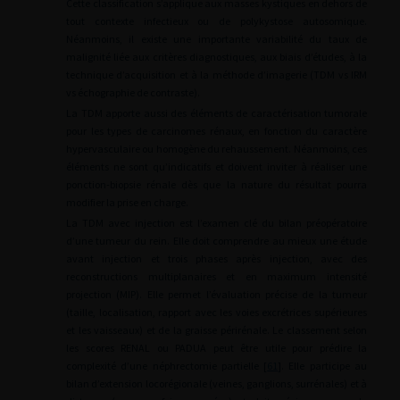
Cette classification s’applique aux masses kystiques en dehors de
tout contexte infectieux ou de polykystose autosomique.
Néanmoins, il existe une importante variabilité du taux de
malignité liée aux critères diagnostiques, aux biais d’études, à la
technique d’acquisition et à la méthode d’imagerie (TDM vs IRM
vs échographie de contraste).
La TDM apporte aussi des éléments de caractérisation tumorale
pour les types de carcinomes rénaux, en fonction du caractère
hypervasculaire ou homogène du rehaussement. Néanmoins, ces
éléments ne sont qu’indicatifs et doivent inviter à réaliser une
ponction-biopsie rénale dès que la nature du résultat pourra
modifier la prise en charge.
La TDM avec injection est l’examen clé du bilan préopératoire
d’une tumeur du rein. Elle doit comprendre au mieux une étude
avant injection et trois phases après injection, avec des
reconstructions multiplanaires et en maximum intensité
projection (MIP). Elle permet l’évaluation précise de la tumeur
(taille, localisation, rapport avec les voies excrétrices supérieures
et les vaisseaux) et de la graisse périrénale. Le classement selon
les scores RENAL ou PADUA peut être utile pour prédire la
complexité d’une néphrectomie partielle [
61
]. Elle participe au
bilan d’extension locorégionale (veines, ganglions, surrénales) et à