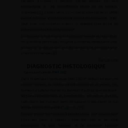
conseillé d’évaluer la fonction rénale séparée par une
scintigraphie en cas d’insuffisance rénale ou de tumeurs
bilatérales [
92
]. La réalisation d’une scintigraphie rénale au DMSA
permet d’évaluer la fonction rénale relative de chaque rein, ce qui
peut avoir une importance dans la stratégie chirurgicale de
préservation du capital néphronique.
Des travaux récents ont mis en évidence la fiabilité de l’estimation
de la fonction rénale par l’imagerie scanner au temps tardif avec
une bonne corrélation avec la méthode standard de mesure de la
clairance du iohexol [
56
].
Haut de page
DIAGNOSTIC HISTOLOGIQUE
La classification OMS 2022
e
Dans la dernière classification OMS 2022/5
édition, les tumeurs
rénales malignes de l’adulte ont été réparties en six groupes : les
tumeurs à cellules claires, les tumeurs d’architecture papillaire,
les tumeurs oncocytaires et chromophobes, les tumeurs des tubes
collecteurs, les tumeurs avec altérations moléculaires et un
groupe de nouvelles entités (
Tableau I
) [
93
].
Dans le groupe des tumeurs à cellules claires sont répertoriés le
carcinome rénal à cellules claires qui reste le sous-type
histologique le plus fréquent et la néoplasie kystique