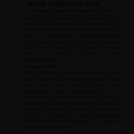
D’UNE TUMEUR DU REIN
Les techniques d’imagerie : techniques et résultats
La plupart des tumeurs rénales sont découvertes de manière
fortuite sur des échographies ou tomodensitométries (TDM)
abdominales prescrites pour d’autres raisons médicales [
41
]. Le
diagnostic et la caractérisation des masses rénales reposent sur
trois techniques d’imagerie complémentaires – échographie-
Doppler, tomodensitométrie et IRM – qui peuvent être réalisées
sans ou avec injection de produit de contraste
(
Recommandation 4
).
L’échographie-Doppler
C’est souvent l’examen qui détecte de façon fortuite une masse
rénale. Elle apporte des éléments de caractérisation essentiels :
masse kystique ou solide, typique ou atypique, caractère
hyperéchogène franc évocateur d’angiomyolipome (AML). Avec le
Doppler, elle évalue la vascularisation de la masse et peut
participer au bilan d’extension vasculaire (veine rénale, veine
cave inférieure). Elle participe à la surveillance active permettant
de mesurer la tumeur rénale. Enfin, elle permet de guider de façon
très efficace une éventuelle biopsie grâce à la visualisation du
trajet de l’aiguille en temps réel.
L’injection intraveineuse d’un produit de contraste (Sonovue®)