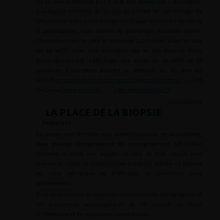
les 15
jours le mercredi à 17
h
30 et sont animés par 2 oncologues,
2 urologues membres du bureau du Comité de cancérologie de
l’Association française d’urologie (AFU) pour les cancers du rein et
2 pathologistes, tous experts en pathologie tumorale rénale.
L’inscription des cas peut se faire jusqu’à 24 heures avant la date
de la eRCP avec une inscription via le site Internet Pulsy
{carare@icans.eu}. L’affichage des dates de la eRCP et la
procédure d’inscription peuvent se retrouver sur les sites du
GETUG {
groupe-detude-des-tumeurs-urogenitales-getug/
} et
de Carare {
www.carare.fr/
} (
Recommandation 5
).
Haut de page
LA PLACE DE LA BIOPSIE
Technique
La biopsie peut être faite sous anesthésie locale, en ambulatoire,
sous guidage échographique ou scanographique. Le CCAFU
conseille d’utiliser une aiguille 16–18
G de type coaxial pour
prévenir le risque de dissémination tumorale, d’éviter de biopsier
en zone nécrotique et d’effecteur au minimum deux
prélèvements.
Il est recommandé de suspendre les traitements antiagrégants et
les traitements anticoagulants et de réaliser un bilan
d’hémostase et de coagulation avant biopsie.