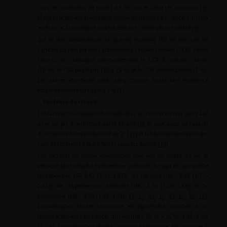
chez les individus de moins de 50 ans et chez les hommes [
5
].
Malgré l’augmentation significative du nombre de cancers du rein
en France, la mortalité reste stable avec 5589 décès en 2018 [
6
].
Sur le plan histologique, la grande majorité (90 %) des cas de
cancers du rein est des carcinomes à cellules rénales (CCR). Parmi
ceux-ci, on distingue principalement le CCR à cellules claires
(70 %), le CCR papillaire (10 à 15 %) et le CCR chromophobe (5 %).
Les autres sous-types sont rares, chacun ayant une incidence
totale inférieure ou égale à 1 % [
7
].
Facteurs de risque
Les facteurs de risque non modifiables du cancer du rein sont l’âge
avec un pic d’incidence après 75 ans [
8
], le sexe avec un rapport
d’incidence homme/femme de 2/1 [
9
] et les formes familiales qui
sont de l’ordre de 3 % à 5 % des cancers du rein [
10
].
Les facteurs de risque modifiables sont liés au mode de vie et
peuvent faire l’objet de prévention primaire. Il s’agit du syndrome
métabolique (RR 1,62 [1,41–1,87]), de l’obésité (HR : 2,16 [1,77–
2,63]), de l’hypertension artérielle (HR : 1,70 [1,30–2,22]) et du
tabagisme (HR : 1,39 [1,28–1,51]) [
2
,
11
,
12
,
13
,
14
,
15
,
16
,
17
].
L’insuffisance rénale chronique est également associée à un
risque augmenté de cancer du rein (HR 2,58, IC à 95 % : 1,21–5,50)
[
7
,
16
]. L’insuffisance rénale chronique terminale est associée à