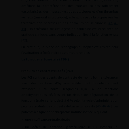
améliore la caractérisation des masses solides faiblement
vascularisées, des masses kystiques atypiques et d’un thrombus
veineux (tumoral vs cruorique), et le guidage de la biopsie vers les
territoires non nécrosés en cas de volumineuse tumeur [
42
,
43
,
44
] ; la tolérance de cet agent de contraste est excellente en
pratique clinique, sans contre-indication liée à la fonction rénale
[
42
].
En pratique, la place de l’échographie-Doppler est limitée pour
l’évaluation préopératoire des tumeurs rénales.
La tomodensitométrie (TDM)
Produits de contraste iodés (PCI)
Les PCI sont des agents de contraste de moins bonne tolérance,
avec des réactions d’hypersensibilité dont l’incidence peut
atteindre 3 % parmi lesquelles 0,04 % de réactions
anaphylactiques sévères, et un risque de dégradation de la
fonction rénale variant de 2 à 6 % selon la voie d’administration
pour les produits de contraste de basse osmolalité [
45
,
46
,
47
]. Les
patients à risque de néphropathie induite sont ceux qui ont :
•
une insuffisance rénale aiguë ;
•
un débit de filtration glomérulaire (DFG) inférieur à