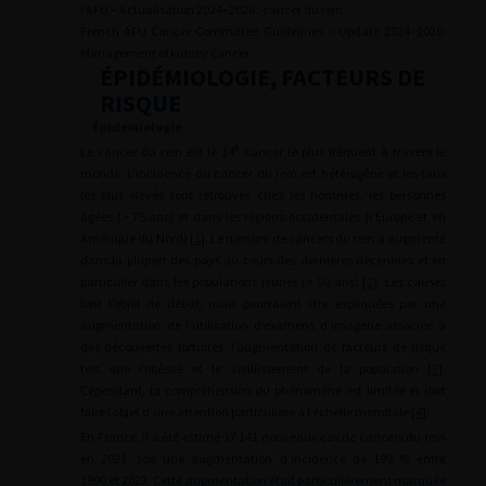
l’AFU – Actualisation 2024–2026 : cancer du rein
French AFU Cancer Committee Guidelines – Update 2024–2026:
Management of kidney cancer
ÉPIDÉMIOLOGIE, FACTEURS DE
RISQUE
Épidémiologie
e
Le cancer du rein est le 14
cancer le plus fréquent à travers le
monde. L’incidence du cancer du rein est hétérogène et les taux
les plus élevés sont retrouvés chez les hommes, les personnes
âgées (>
75 ans) et dans les régions occidentales (l’Europe et en
Amérique du Nord) [
1
]. Le nombre de cancers du rein a augmenté
dans la plupart des pays au cours des dernières décennies et en
particulier dans les populations jeunes (<
50 ans) [
2
]. Les causes
font l’objet de débat, mais pourraient être expliquées par une
augmentation de l’utilisation d’examens d’imagerie associée à
des découvertes fortuites, l’augmentation de facteurs de risque
tels que l’obésité et le vieillissement de la population [
3
].
Cependant, la compréhension du phénomène est limitée et doit
faire l’objet d’une attention particulière à l’échelle mondiale [
4
].
En France, il a été estimé 17 141 nouveaux cas de cancers du rein
en 2023, soit une augmentation d’incidence de 199 % entre
1990 et 2023. Cette augmentation était particulièrement marquée