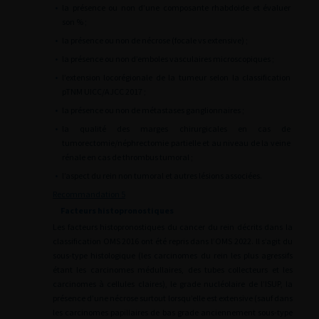
•
la présence ou non d’une composante rhabdoide et évaluer
son % ;
•
la présence ou non de nécrose (focale vs extensive) ;
•
la présence ou non d’emboles vasculaires microscopiques ;
•
l’extension locorégionale de la tumeur selon la classification
pTNM UICC/AJCC 2017 ;
•
la présence ou non de métastases ganglionnaires ;
•
la qualité des marges chirurgicales en cas de
tumorectomie/néphrectomie partielle et au niveau de la veine
rénale en cas de thrombus tumoral ;
•
l’aspect du rein non tumoral et autres lésions associées.
Recommandation 5
Facteurs histopronostiques
Les facteurs histopronostiques du cancer du rein décrits dans la
classification OMS 2016 ont été repris dans l’OMS 2022. ll s’agit du
sous-type histologique (les carcinomes du rein les plus agressifs
étant les carcinomes médullaires, des tubes collecteurs et les
carcinomes à cellules claires), le grade nucléolaire de l’ISUP, la
présence d’une nécrose surtout lorsqu’elle est extensive (sauf dans
les carcinomes papillaires de bas grade anciennement sous-type