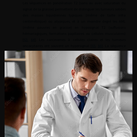
Les séquences en pondération T2 (sans ou avec saturation du
signal de la graisse) permettent de distinguer les tumeurs solides
des masses liquidiennes typiques (même de taille infra
centimétrique) ou atypiques, et à un moindre degré les AML
(même pauvres en graisse) en hyposignal T2 (suffusions
hémorragiques, formations papillaires ou cellules musculaires)
[
63
,
64
]. Les carcinomes à cellules claires et les tumeurs
oncocytaires ont souvent un hypersignal [
65
,
66
]. La séquence
dynamique en pondération T1 avant et après injection de PCG
permet de distinguer les tumeurs hypervasculaires et hétérogènes
(correspondant aux carcinomes à cellules claires et aux AML) des
tumeurs moins rehaussées homogènes (carcinomes
chromophobes) ou faiblement rehaussées (carcinomes
papillaires). La présence d’une chute de signal en opposition de
phase et sur les séquences en saturation de graisse n’est pas
spécifique d’un AML à faible contingent graisseux, car il est décrit
dans de nombreux carcinomes [
67
]. L’IRM permet aussi d’identifier
les territoires microkystiques ou les remaniements nécrotico-
hémorragiques. Une zone centrale stellaire hypovasculaire est
compatible avec le diagnostic d’oncocytome mais peut aussi être
retrouvée dans les carcinomes rénaux [
68
]. L’imagerie de diffusion
est très sensible pour détecter de petites tumeurs infra-