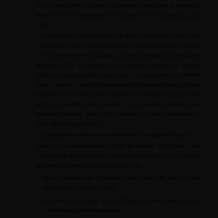
1), le stade pTNM, la présence d’emboles vasculaires et surtout la
présence d’une composante sarcomatoïde ou rhabdoïde [
93
,
109
,
110
].
La composante sarcomatoïde de grade nucléolaire 4 de l’ISUP
correspond à une transition épithélio-mésenchymateuse, même
en cas de présence minoritaire, au même titre que la composante
rhabdoïde. Elle est associée à un mauvais pronostic si elle est
décrite sur plus de 10 % de la tumeur. Elle a également un intérêt
dans la prise en charge thérapeutique des patients puisqu’elle est
associée à une moins bonne réponse aux inhibiteurs de tyrosine
kinase et qu’elle serait associée à une meilleure réponse aux
immunothérapies, avec le plus souvent une forte expression de
PDL1 (
Recommandation 5
).
Quand demander une consultation d’oncogénétique ?
Selon les recommandations 2020 du réseau INCA/Predir, une
consultation d’oncogénétique doit être proposée si un des critères
suivants est présent (
Recommandation 5
) :
•
âge de survenue de la tumeur rénale avant 45 ans pour les
carcinomes à cellules claires ;
•
en systématique quel que soit l’âge du patient pour tous les
autres sous-types histologiques ;