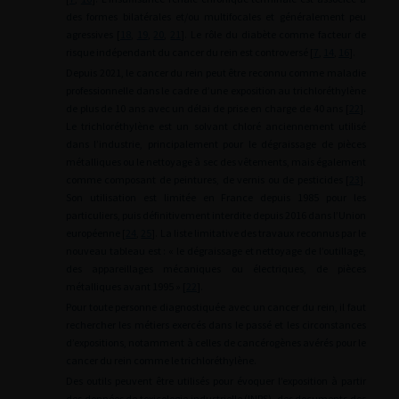
des formes bilatérales et/ou multifocales et généralement peu
agressives [
18
,
19
,
20
,
21
]. Le rôle du diabète comme facteur de
risque indépendant du cancer du rein est controversé [
7
,
14
,
16
].
Depuis 2021, le cancer du rein peut être reconnu comme maladie
professionnelle dans le cadre d’une exposition au trichloréthylène
de plus de 10 ans avec un délai de prise en charge de 40 ans [
22
].
Le trichloréthylène est un solvant chloré anciennement utilisé
dans l’industrie, principalement pour le dégraissage de pièces
métalliques ou le nettoyage à sec des vêtements, mais également
comme composant de peintures, de vernis ou de pesticides [
23
].
Son utilisation est limitée en France depuis 1985 pour les
particuliers, puis définitivement interdite depuis 2016 dans l’Union
européenne [
24
,
25
]. La liste limitative des travaux reconnus par le
nouveau tableau est : « le dégraissage et nettoyage de l’outillage,
des appareillages mécaniques ou électriques, de pièces
métalliques avant 1995 » [
22
].
Pour toute personne diagnostiquée avec un cancer du rein, il faut
rechercher les métiers exercés dans le passé et les circonstances
d’expositions, notamment à celles de cancérogènes avérés pour le
cancer du rein comme le trichloréthylène.
Des outils peuvent être utilisés pour évoquer l’exposition à partir
des données de toxicologie industrielle (INRS), des documents des