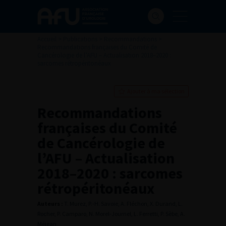
Accueil
>
Publications
>
Recommandations
>
Recommandations françaises du Comité de
Cancérologie de l’AFU – Actualisation 2018–2020 :
sarcomes rétropéritonéaux
Ajouter à ma sélection
Recommandations
françaises du Comité
de Cancérologie de
l’AFU – Actualisation
2018–2020 : sarcomes
rétropéritonéaux
Auteurs :
T. Murez, P.-H. Savoie, A. Fléchon, X. Durand, L.
Rocher, P. Camparo, N. Morel-Journel, L. Ferretti, P. Sèbe, A.
Méjean