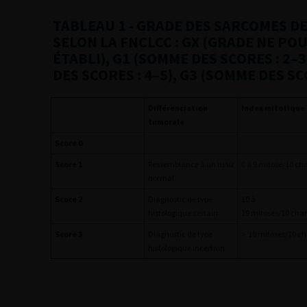
TABLEAU 1
- GRADE DES SARCOMES D
SELON LA FNCLCC : GX (GRADE NE PO
ÉTABLI), G1 (SOMME DES SCORES : 2–3
DES SCORES : 4–5), G3 (SOMME DES SC
Différenciation
Index mitotique
tumorale
Score 0
Score 1
Ressemblance à un tissu
0 à 9 mitose/10 c
normal
Score 2
Diagnostic de type
10 à
histologique certain
19 mitoses/10 ch
Score 3
Diagnostic de type
>
19 mitoses/10 
histologique incertain