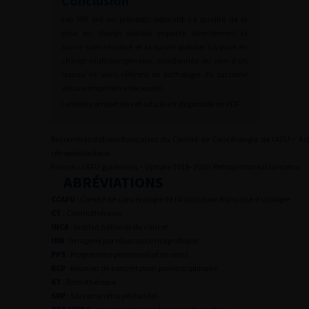
Conclusion
Les SRP ont un pronostic péjoratif. La qualité de la
prise en charge initiale impacte directement la
survie sans récidive et la survie globale. La prise en
charge multidisciplinaire, coordonnée au sein d’un
réseau de soins référent en pathologie du sarcome
est une impérative nécessité.
Le texte complet de cet article est disponible en PDF.
Recommandations françaises du Comité de Cancérologie de l’AFU – Act
rétropéritonéaux
French ccAFU guidelines – Update 2018–2020: Retroperitoneal sarcoma
ABRÉVIATIONS
CCAFU
:
Comité de cancérologie de l’Association française d’urologie
CT
:
Chimiothérapie
INCA
:
Institut national du cancer
IRM
:
Imagerie par résonance magnétique
PPS
:
Programme personnalisé de soins
RCP
:
Réunion de concertation pluridisciplinaire
RT
:
Radiothérapie
SRP
:
Sarcome rétro péritonéal