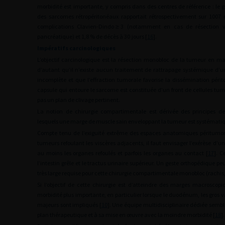
morbidité est importante, y compris dans des centres de référence : le g
des sarcomes rétropéritonéaux rapportait rétrospectivement sur 1007
complications Clavien-Dindo
≥
3 (notamment en cas de résection va
pancréatique) et 1,8 % de décès à 30
jours [
16
].
Impératifs carcinologiques
L’objectif carcinologique est la résection monobloc de la tumeur en m
d’autant qu’il n’existe aucun traitement de rattrapage systémique d
incomplète et que l’effraction tumorale favorise la dissémination pér
capsule qui entoure le sarcome est constituée d’un front de cellules tum
pas un plan de clivage pertinent.
La notion de chirurgie compartimentale est dérivée des principes d
lesquels une marge de muscle sain enveloppant la tumeur est systémati
Compte tenu de l’exiguïté extrême des espaces anatomiques péritumor
tumeurs refoulant les viscères adjacents, il faut envisager l’exérèse 
au moins les organes refoulés et parfois les organes au contact [
17
]. C
l’intestin grêle et le tractus urinaire supérieur. Un geste orthopédique peu
très large requise pour cette chirurgie compartimentale monobloc (rachis
Si l’objectif de cette chirurgie est d’atteindre des marges macroscop
morbidité plus importante, en particulier lorsque le duodénum, les gros v
majeurs sont impliqués [
10
]. Une équipe multidisciplinaire dédiée sembl
plan thérapeutique et à sa mise en œuvre avec la moindre morbidité [
18
].