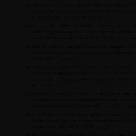
[23]
Naghavi A.O., Fernandez D.C., Mesko N., Juloori A., Martinez A., Scott
Brachytherapy Society consensus statement for soft tissue sarcom
Brachytherapy
2017 ; 16 (3) : 466-489
[cross-ref]
[24]
Italiano A., Delva F., Mathoulin-Pelissier S., Le Cesne A., Bonvalot S., Te
chemotherapy on survival in FNCLCC grade 3 soft tissue sarcomas: a 
French Sarcoma Group Database
Ann Oncol
2010 ; 21 (12) : 2436-244
[25]
Miura J.T., Charlson J., Gamblin T.C., Eastwood D., Banerjee A., Johns
chemotherapy on survival in surgically resected retroperitoneal sa
41 (10) : 1386-1392
[cross-ref]
[26]
Datta J., Ecker B.L., Neuwirth M.G., Geha R.C., Fraker D.L., Roses R.E
of the efficacy of adjuvant chemotherapy in resected retroperitone
nationwide clinical oncology database and review of the literature
S
124
[cross-ref]
[27]
Bonvalot S., Cavalcanti A., Le Péchoux C., Terrier P., Vanel D., Blay J.Y
cytoreduction followed by intraperitoneal chemotherapy versus cyto
peritoneal sarcomatosis
Eur J Surg Oncol
2005 ; 31 (8) : 917-923
[cross
[28]
Tan M.C.B., Brennan M.F., Kuk D., Agaram N.P., Antonescu C.R., Qin L.
classification predicts pattern of recurrence and improves risk strati
sarcoma
Ann Surg
2016 ; 263 (3) : 593-600
[cross-ref]
[29]
Avancès C., Mottet N., Mahatmat A., Chapuis E., Serre I., Culine S. Prog