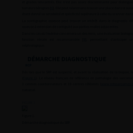
et grades rencontrés. Elle n’est pas assez discriminante pour disting
tumeurs bénignes [
6
]. Elle peut néanmoins trouver une place dans le suiv
étant donné sa sensibilité et spécificité supérieure à celle du scanner dans 
La scintigraphie osseuse peut trouver un intérêt dans le diagnostic di
osseuse à extension de contiguïté aux parties molles adjacentes.
Dans les cas où l’exérèse concernera un des reins, une évaluation biologiq
fonction rénale est recommandée [
8
], permettant d’anticiper u
néphrologique.
DÉMARCHE DIAGNOSTIQUE
RCP
Dès lors que le SRP est suspecté, et avant la réalisation de la biopsie, l
(
Figure 1
). Le réseau français de référence en pathologie des sarcomes
3 centres coordonnateurs et 19 centres référents (
www.infosarcomes.o
national.
FIGURE 1
Figure 1.
Démarche diagnostique du SRP.