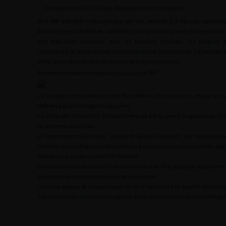
l’importance de l’inclusion des patients dans les essais.
Si le SRP d’emblée métastatique est rare, environ 1/3 des cas connais
décours de leur évolution, volontiers concomitante d’une récidive locale.
une indication palliative, pour un bénéfice modeste. Les drogues d
l’ifosfamide, la doxorubicine, la trabectidine et le pazopanib. Le taux de r
29 %, selon l’état général du patient et le grade tumoral.
Recommandations thérapeutiques pour le SRP
La stratégie thérapeutique doit être définie dès la prise en charge init
référence en pathologie du sarcome.
La chirurgie d’exérèse
±
compartimentale est la pierre angulaire du tra
localement avancées.
Le traitement multimodal, adjuvant ou néo adjuvant, par radiothérapi
résultats carcinologiques des tumeurs à haut risque (sans toutefois appor
être discuté au sein d’une RCP référente.
L’inclusion dans des essais thérapeutiques doit être proposée aux patients 
standards de traitement encore en évaluation.
La survie globale et la survie sans récidive sont liées à la qualité de la pr
notamment de l’exérèse chirurgicale, ainsi qu’au volume de cas traité par