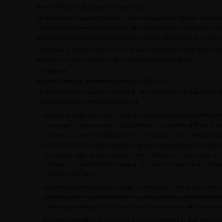
dans le RP (18
cm de grand axe médian [
4
]).
En dehors des diagnostics fortuits sur une imagerie non dédiée, les doule
compressions urétérales ou du grêle sont les principales circonstances di
telles tumeurs doit faire suspecter l’existence d’un SRP jusqu’à la preuve h
L’extension à distance est rare lors du primo-diagnostic mais reste p
rechute ou lorsqu’il s’agit d’un léiomyosarcome de haut grade.
Imagerie
Scanner thoraco-abdomino-pelvien (TDM TAP)
La TDM TAP avec injection de produit de contraste est indispensable
l’élaboration du projet thérapeutique [
6
] :
•
évoquer le diagnostic positif : devant une lésion localisée au rétropé
d’un organe. Le caractère rétropéritonéal est parfois difficile à 
volumineuses mais le déplacement des organes rétropéritonéaux est 
franchir des défilés anatomiques, ce qui est caractéristique du mode 
des cuisses sous l’arcade crurale ; vers le thorax en franchissant le
scrotum au travers l’orifice inguinal ; à travers le foramen obturat
d’artère nourricière ;
•
évoquer dans certains cas la nature histologique : les liposarcome
graisseuse et comportent des cloisons vascularisées. La disparition de 
à elle un signe évocateur d’un sarcome de la veine cave (léïomyosarc
•
planifier la procédure biopsique de la tumeur primitive ou d’une métast