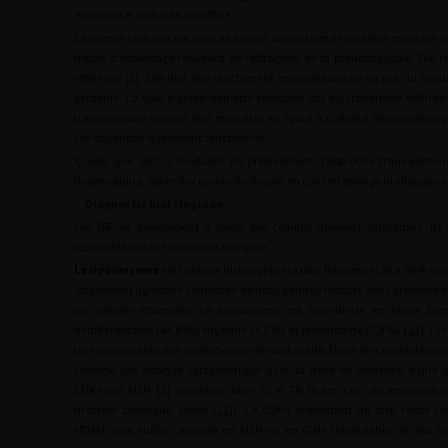
en formol et inclus en paraffine.
La biopsie chirurgicale pourrait fournir davantage de matériel mais son in
risque d’essaimage résultant de l’effraction de la pseudocapsule. Elle r
référence [
8
]. Elle doit être strictement extrapéritonéale du fait du ri
péritoine. La voie d’abord doit être réséquée lors du traitement définitif
transvaginale doivent être proscrites eu égard à l’affinité des récidives 
ces situations le pronostic fonctionnel.
Quelle que soit la modalité de prélèvement, l’approche trans-péritoné
diagnostique, après discussion du dossier en concertation pluri-disciplinai
Diagnostic histologique
Les SRP se développent à partir des cellules mésenchymateuses. Ils 
ressemblance avec les tissus d’origine.
Le liposarcome
est la forme histologique la plus fréquente (30 à 60 % des
localement agressive composée de tissu adipeux mature avec présence d’
les cellules stromales. Le liposarcome est sous-divisé en forme bie
dédifférenciées (44,8 %), myxoïde (4,7 %) et pléomorphe (0,8 %) [
11
].
Les
une composante non adipocytaire de haut grade. Dans les cas douteux, le 
conforté par analyse cytogénétique avec la mise en évidence d’une 
CDK4 par FISH [
1
] (positives dans 90 et 78 % des cas) ou immunohis
matériel biopsique limité [
11
]). Le CDK4 présentant un trop faible r
MDM2 peut suffire, assurée en FISH ou en CISH (hybridation in situ co