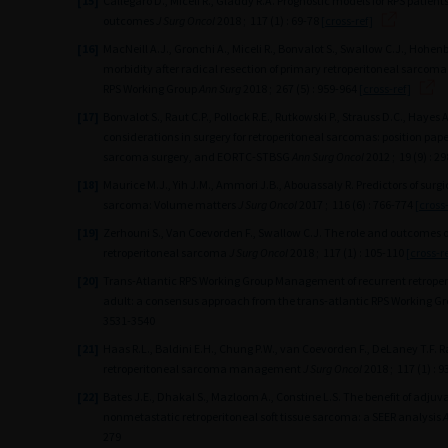
[15]
Callegaro D., Miceli R., Gladdy R.A. Prognostic models for RPS patient
outcomes
J Surg Oncol
2018 ; 117 (1) : 69-78
[cross-ref]
[16]
MacNeill A.J., Gronchi A., Miceli R., Bonvalot S., Swallow C.J., Hohenbe
morbidity after radical resection of primary retroperitoneal sarcoma:
RPS Working Group
Ann Surg
2018 ; 267 (5) : 959-964
[cross-ref]
[17]
Bonvalot S., Raut C.P., Pollock R.E., Rutkowski P., Strauss D.C., Hayes A
considerations in surgery for retroperitoneal sarcomas: position pape
sarcoma surgery, and EORTC-STBSG
Ann Surg Oncol
2012 ; 19 (9) : 
[18]
Maurice M.J., Yih J.M., Ammori J.B., Abouassaly R. Predictors of surgic
sarcoma: Volume matters
J Surg Oncol
2017 ; 116 (6) : 766-774
[cross
[19]
Zerhouni S., Van Coevorden F., Swallow C.J. The role and outcomes of 
retroperitoneal sarcoma
J Surg Oncol
2018 ; 117 (1) : 105-110
[cross-r
[20]
Trans-Atlantic RPS Working Group Management of recurrent retroper
adult: a consensus approach from the trans-atlantic RPS Working G
3531-3540
[21]
Haas R.L., Baldini E.H., Chung P.W., van Coevorden F., DeLaney T.F. R
retroperitoneal sarcoma management
J Surg Oncol
2018 ; 117 (1) : 
[22]
Bates J.E., Dhakal S., Mazloom A., Constine L.S. The benefit of adju
nonmetastatic retroperitoneal soft tissue sarcoma: a SEER analysis
A
279