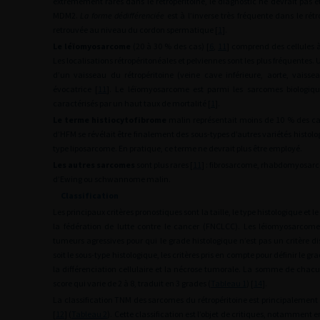
extrêmement rares dans le rétropéritoine, le diagnostic ne devrait pas ê
MDM2.
La forme dédifférenciée
est à l’inverse très fréquente dans le rét
retrouvée au niveau du cordon spermatique [
1
].
Le léïomyosarcome
(20 à 30 % des cas) [
6
,
11
] comprend des cellules à
Les localisations rétropéritonéales et pelviennes sont les plus fréquente
d’un vaisseau du rétropéritoine (veine cave inférieure, aorte, vais
évocatrice [
11
]. Le léïomyosarcome est parmi les sarcomes biologique
caractérisés par un haut taux de mortalité [
1
].
Le terme histiocytofibrome
malin représentait moins de 10 % des ca
d’HFM se révélait être finalement des sous-types d’autres variétés histolo
type liposarcome. En pratique, ce terme ne devrait plus être employé.
Les autres sarcomes
sont plus rares [
11
] : fibrosarcome, rhabdomyosar
d’Ewing ou schwannome malin.
Classification
Les principaux critères pronostiques sont la taille, le type histologique et le
la fédération de lutte contre le cancer (FNCLCC). Les léïomyosarcom
tumeurs agressives pour qui le grade histologique n’est pas un critère di
soit le sous-type histologique, les critères pris en compte pour définir le 
la différenciation cellulaire et la nécrose tumorale. La somme de chacun
score qui varie de 2 à 8, traduit en 3 grades (
Tableau 1
) [
14
].
La classification TNM des sarcomes du rétropéritoine est principalement 
[
12
] (
Tableau 2
). Cette classification est l’objet de critiques, notamment 