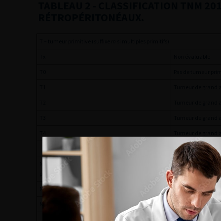
TABLEAU 2
- CLASSIFICATION TNM 20
RÉTROPÉRITONÉAUX.
T – tumeur primitive (suffixe
m
si multiples primitifs)
Tx
Non évaluable
T0
Pas de tumeur prim
T1
Tumeur de grand 
T2
Tumeur de grand 
T3
Tumeur de grand 
T4
Tumeur de grand 
N – Ganglions rétropéritonéaux (suffixe
sn
en cas d’identification par sen
par cytoponction/biopsie)
N0
Pas de ganglion pa
N1
Présence de gangl