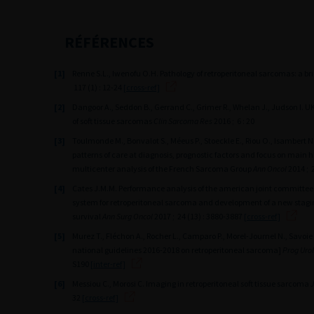
RÉFÉRENCES
[1]
Renne S.L., Iwenofu O.H. Pathology of retroperitoneal sarcomas: a bri
117 (1) : 12-24
[cross-ref]
[2]
Dangoor A., Seddon B., Gerrand C., Grimer R., Whelan J., Judson I.
of soft tissue sarcomas
Clin Sarcoma Res
2016 ; 6 : 20
[3]
Toulmonde M., Bonvalot S., Méeus P., Stoeckle E., Riou O., Isambert N
patterns of care at diagnosis, prognostic factors and focus on main h
multicenter analysis of the French Sarcoma Group
Ann Oncol
2014 ; 2
[4]
Cates J.M.M. Performance analysis of the american joint committee 
system for retroperitoneal sarcoma and development of a new stagi
survival
Ann Surg Oncol
2017 ; 24 (13) : 3880-3887
[cross-ref]
[5]
Murez T., Fléchon A., Rocher L., Camparo P., Morel-Journel N., Savoie 
national guidelines 2016-2018 on retroperitoneal sarcoma]
Prog Urol
S190
[inter-ref]
[6]
Messiou C., Morosi C. Imaging in retroperitoneal soft tissue sarcoma
J
32
[cross-ref]