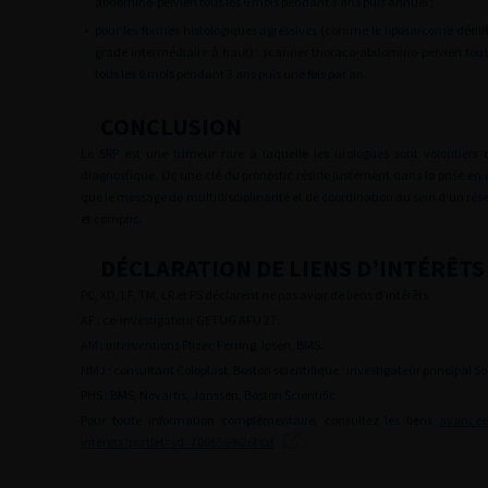
abdomino-pelvien tous les 6 mois pendant 3 ans puis annuel ;
•
pour les formes histologiques agressives (comme le liposarcome dédif
grade intermédiaire à haut) : scanner thoraco-abdomino-pelvien tous
tous les 6 mois pendant 3 ans puis une fois par an.
CONCLUSION
Le SRP est une tumeur rare à laquelle les urologues sont volontiers 
diagnostique. Or, une clé du pronostic réside justement dans la prise en c
que le message de multidisciplinarité et de coordination au sein d’un ré
et compris.
DÉCLARATION DE LIENS D’INTÉRÊTS
PC, XD, LF, TM, LR et PS déclarent ne pas avoir de liens d’intérêts.
AF : co-investigateur GETUG AFU 27.
AM : interventions Pfizer, Ferring, Ipsen, BMS.
NMJ : consultant Coloplast, Boston scientifique ; investigateur principal So
PHS : BMS, Novartis, Janssen, Boston Scientific.
Pour toute information complémentaire, consultez les liens
avance
interets?portlet=sd_700659%26text
.