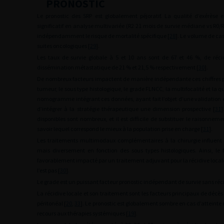
PRONOSTIC
Le pronostic des SRP est globalement péjoratif. La qualité d’exérèse e
significatif en analyse multivariée (R2 21 mois de survie médiane vs R0/R
indépendamment le risque de mortalité spécifique [
28
]. Le volume de cas 
suites oncologiques [
29
].
Les taux de survie globale à 5 et 10 ans sont de 67 et 46 %, de réc
dissémination métastatique de 21 % et 21,5 % respectivement [
30
].
De nombreux facteurs impactent de manière indépendante ces chiffres parm
tumeur, le sous type histologique, le grade FLNCC, la multifocalité et la qu
nomogramme intégrant ces données, ayant fait l’objet d’une validation e
d’intégrer à la stratégie thérapeutique une dimension prospective [
31
disponibles sont nombreux, et il est difficile de substituer le raisonneme
savoir lequel correspond le mieux à la population prise en charge [
31
].
Les traitements multimodaux complémentaires à la chirurgie influent é
mais diversement en fonction des sous types histologiques. Ainsi, le 
favorablement impacté par un traitement adjuvant pour la récidive local
l’est pas [
30
].
Le grade est un puissant facteur pronostic indépendant de survie sans réci
La récidive locale et son traitement sont les facteurs principaux de décès
péritonéal [
20
,
33
]. Le pronostic est globalement sombre en cas d’atteint
recours aux thérapies systémiques [
19
].