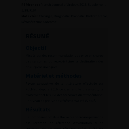
Référence :
French Journal of Urology, 2018, Supplément
1, 28, R167
Mots clés :
Chirurgie, Diagnostic, Pronostic, Radiothérapie,
Rétropéritoine, Sarcome
RÉSUMÉ
Objectif
Mise à jour des recommandations de prise en charge
des sarcomes du rétropéritoine, à destination des
chirurgiens urologues.
Matériel et méthodes
Revue exhaustive de la littérature effectuée sur
PubMed depuis 2016 concernant le diagnostic, le
traitement et le suivi des sarcomes du rétropéritoine.
Le niveau de preuve des références a été évalué.
Résultats
La tomodensitométrie thoraco-abdomino-pelvienne
est l’examen de référence d’évaluation d’une
suspicion de sarcome rétro-péritonéal. L’IRM est