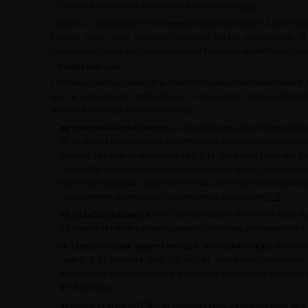
réduire la radiotoxicité de ces modalités adjuvantes [
21
].
Au total, la radiothérapie en traitement multimodal associé à la chirurg
contrôle local, selon certaines modalités (plutôt préopératoire) 
circonscrites, haut grade) qui nécessitent d’être mieux identifiées par l’in
Chimiothérapie
Le rationnel de l’utilisation de la chimiothérapie péri-opératoire dans le 
que la cytoréduction préopératoire, la stérilisation micro-métastat
sensibilité sur les spécimens de résection :
•
en situation néo adjuvante
, la chimiothérapie permet d’obtenir des
21–33 % (seul le liposarcome bien différencié n’est pas chimio-sensible
tumoral. Les intérêts théoriques sont à la fois locaux (chirurgie d
résécabilité abaissé) et systémiques (destruction des micrométastases)
tumeurs de haut grade, notamment lorsqu’une néphrectomie associée e
classiquement utilisées sont l’ifosfamide et la doxorubicine [
11
] ;
•
en situation adjuvante
, la CT semble apporter un bénéfice sur la r
n’a montré de bénéfice en survie globale concernant spécifiquement le 
•
la chimiothérapie hyperthermique intra-péritonéale
ne semble
rapport à la chirurgie dans les cas de sarcomatose péritonéale
amélioration du contrôle local et de la survie sans récidive sans gain
de phase III [
13
] ;
•
de nouvelles drogues (TNF), de nouvelles voies d’administration sont