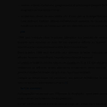
•
réaliser le bilan d’extension ganglionnaire et systémique (jusqu’à 5
diagnostic de léïomyosarcome) ;
•
étudier les critères de résécabilité afin d’anticiper la stratégie thérap
l’axe aortique, l’ostium artériel mésentérique supérieur, la racine d
hépatique, le pédicule hépatique sont des éléments discriminants en te
IRM
L’IRM sera indiquée chez le patient allergique aux produits de cont
scanner sans injection ou dans les cas d’analyse difficile au scanner.
foraminale ou vasculaire pourra ainsi être mieux précisée.
Dans le pelvis, l’IRM peut être utile pour délimiter la lésion (muscles p
périnée, foramen ischiatique, rapports vasculaires et nerveux).
Le protocole d’IRM inclut des séquences classiques T1 et T2, des séquenc
séquences de diffusion et des séquences dynamiques après injection
permet d’étudier les limites de la tumeur dans tous les plans.
Lorsque la radiothérapie est considérée, elle permet de délimiter le vo
optimal inclura l’œdème péri-tumoral [
6
].
Autres examens
L’échographie ne permet pas d’éliminer le diagnostic, mais peut perme
masse amorçant la démarche diagnostique.
La TEP-18FDG n’est pas indiquée dans le diagnostic initial étant donné la 