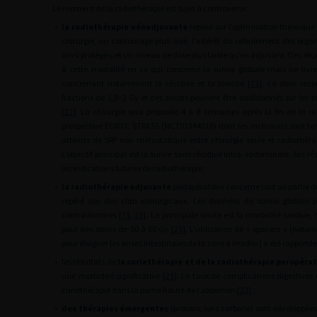
Le moment de la radiothérapie est sujet à controverse :
•
la radiothérapie néoadjuvante
repose sur l’optimisation théorique
chirurgie, un contourage plus aisé, l’intérêt du refoulement des orga
ainsi protégés, et un niveau de dose plus faible qu’en adjuvant. Des étu
à cette modalité en ce qui concerne la survie globale mais ne livre
concernant notamment la récidive et la toxicité [
21
]. La dose rec
fractions de 1,8–2
Gy et des boosts peuvent être additionnés sur les 
[
21
]. La chirurgie sera proposée 4 à 8 semaines après la fin de la r
prospective EORTC STRASS (NCT01344018) dont les inclusions sont te
atteints de SRP non métastatique entre chirurgie seule et radiothéra
L’objectif principal est la survie sans récidive intra-abdominale. Ses 
les indications futures de radiothérapie ;
•
la radiothérapie adjuvante
postopératoire concerne tout ou partie 
repéré par des clips chirurgicaux. Les données de survie globale
contradictoires [
21
,
22
]. La principale limite est la morbidité tardive,
pour des doses de 50 à 60
Gy [
21
]. L’utilisation de « spacers » (no
pour éloigner les anses intestinales de la zone à irradier) a été rapporté
•
les résultats de
la curiethérapie et de la radiothérapie peropérat
une morbidité significative [
21
]. Le taux de complications digestives d
curiethérapie dans la partie haute de l’abdomen [
23
] ;
•
des thérapies émergentes
(protons, ions carbone) sont développées a