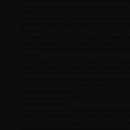
En l’absence d’étude randomisée évaluant le bénéfice de la chirurgie lar
une stratégie reposant sur des données anatomiques et histologiques 
bénéficier de cette chirurgie étant ceux porteurs d’un sous-type
dédifférencié de haut grade [
10
]. Dans d’autres cas, une chirurgie R0 larg
une résection en marge saine avec un liseré de tissu sain sans sacrifice 
Résécabilité
Les possibilités techniques d’exérèse chirurgicale ou résécabilité de
stratégie thérapeutique. Là encore, l’expertise d’un centre référent 
d’évaluer le risque vital péri opératoire et la profondeur du préjudice fonc
urogénital).
Le taux de résécabilité des tumeurs atteint aujourd’hui 80 %. Le principal
tumeur est l’engainement circulaire de l’artère mésentérique supér
intrarachidienne par un trou de conjugaison, l’envahissement ou l’extens
l’envahissement de la veine cave, le caractère pan abdominal nécess
permettant une résection dans des conditions acceptables.
Chirurgie de seconde intention
La récidive locale survient dans 22 à 84 % des cas en fonction du sous ty
qualité de l’exérèse initiale [
10
].
Si 85 % des SRP opérés en intention curative peuvent aboutir à une rés
(R0/R1) lors de la première chirurgie, ce taux est inférieur à 50 % en chirur
La résection R0 d’une récidive de SRP peut être interprétée comme la seul
limitées de survie sans progression doivent être identifiées par la RCP pour