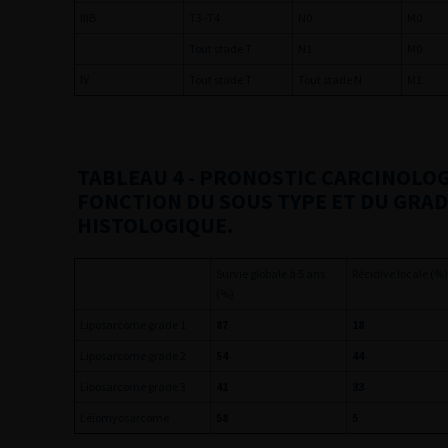
IIIB
T3–T4
N0
M0
Tout stade T
N1
M0
IV
Tout stade T
Tout stade N
M1
TABLEAU 4
- PRONOSTIC CARCINOLOG
FONCTION DU SOUS TYPE ET DU GRA
HISTOLOGIQUE.
Survie globale à 5 ans
Récidive locale (%
(%)
Liposarcome grade 1
87
18
Liposarcome grade 2
54
44
Liposarcome grade 3
41
33
Léïomyosarcome
58
5