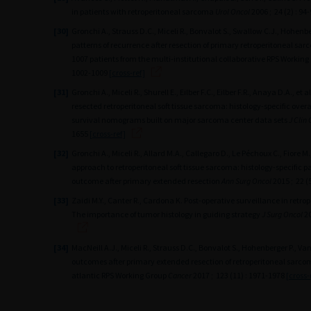
in patients with retroperitoneal sarcoma
Urol Oncol
2006 ; 24 (2) : 94
[30]
Gronchi A., Strauss D.C., Miceli R., Bonvalot S., Swallow C.J., Hohenberg
patterns of recurrence after resection of primary retroperitoneal sar
1007 patients from the multi-institutional collaborative RPS Working
1002-1009
[cross-ref]
[31]
Gronchi A., Miceli R., Shurell E., Eilber F.C., Eilber F.R., Anaya D.A., e
resected retroperitoneal soft tissue sarcoma: histology-specific overa
survival nomograms built on major sarcoma center data sets
J Clin 
1655
[cross-ref]
[32]
Gronchi A., Miceli R., Allard M.A., Callegaro D., Le Péchoux C., Fiore M.
approach to retroperitoneal soft tissue sarcoma: histology-specific pa
outcome after primary extended resection
Ann Surg Oncol
2015 ; 22 (
[33]
Zaidi M.Y., Canter R., Cardona K. Post-operative surveillance in retro
The importance of tumor histology in guiding strategy
J Surg Oncol
20
[34]
MacNeill A.J., Miceli R., Strauss D.C., Bonvalot S., Hohenberger P., Van
outcomes after primary extended resection of retroperitoneal sarcom
atlantic RPS Working Group
Cancer
2017 ; 123 (11) : 1971-1978
[cross-