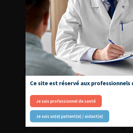
M – Métastases à distance
cM0
Absence de métas
cM1
Présence de métas
pM1
Présence de métas
microscopiqueme
TABLEAU 3
- STADES AJCC SELON LE S
GRADE FNCLCC.
Ce site est réservé aux professionnels
Stade
T
N
M
Je suis professionnel de santé
IA
T1
N0
M0
IB
T2–T4
N0
M0
Je suis un(e) patient(e) / aidant(e)
II
T1
N0
M0
IIIA
T2
N0
M0