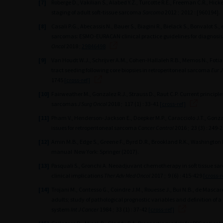
[7]
Roberge D., Vakilian S., Alabed Y.Z., Turcotte R.E., Freeman C.R., Hick
staging of adult soft-tissue sarcoma
Sarcoma
2012 ; 2012 : [960194].
[8]
Casali P.G., Abecassis N., Bauer S., Biagini R., Bielack S., Bonvalot S., 
sarcomas: ESMO-EURACAN clinical practice guidelines for diagnosis
Oncol
2018 ;
29846498
[9]
Van Houdt W.J., Schrijver A.M., Cohen-Hallaleh R.B., Memos N., Fotiad
tract seeding following core biopsies in retroperitoneal sarcoma
Eur J
1745
[cross-ref]
[10]
Fairweather M., Gonzalez R.J., Strauss D., Raut C.P. Current principles
sarcomas
J Surg Oncol
2018 ; 117 (1) : 33-41
[cross-ref]
[11]
Pham V., Henderson-Jackson E., Doepker M.P., Caracciolo J.T., Gonzale
issues for retroperitoneal sarcoma
Cancer Control
2016 ; 23 (3) : 249-
[12]
Amin M.B., Edge S., Greene F., Byrd D.R., Brookland R.K., Washington 
manual
New York: Springer (2017).
[13]
Pasquali S., Gronchi A. Neoadjuvant chemotherapy in soft tissue sa
clinical implications
Ther Adv Med Oncol
2017 ; 9 (6) : 415-429
[cross-r
[14]
Trojani M., Contesso G., Coindre J.M., Rouesse J., Bui N.B., de Mascarel
adults; study of pathological prognostic variables and definition of 
system
Int J Cancer
1984 ; 33 (1) : 37-42
[cross-ref]