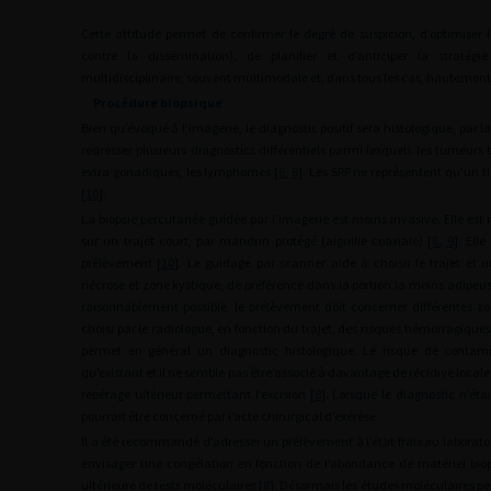
Cette attitude permet de confirmer le degré de suspicion, d’optimiser 
contre la dissémination), de planifier et d’anticiper la stratégi
multidisciplinaire, souvent multimodale et, dans tous les cas, hautement 
Procédure biopsique
Bien qu’évoqué à l’imagerie, le diagnostic positif sera histologique, par l
redresser plusieurs diagnostics différentiels parmi lesquels les tumeurs
extra gonadiques, les lymphomes [
6
,
9
]. Les SRP ne représentent qu’un t
[
10
].
La biopsie percutanée guidée par l’imagerie est moins invasive. Elle est r
sur un trajet court, par mandrin protégé (aiguille coaxiale) [
6
,
9
]. Ell
prélèvement [
10
]. Le guidage par scanner aide à choisir le trajet et u
nécrose et zone kystique, de préférence dans la portion la moins adipeus
raisonnablement possible, le prélèvement doit concerner différentes zon
choisi par le radiologue, en fonction du trajet, des risques hémorragiques
permet en général un diagnostic histologique. Le risque de contamin
qu’existant et il ne semble pas être associé à davantage de récidive locale
repérage ultérieur permettant l’excision [
8
]. Lorsque le diagnostic n’éta
pourrait être concerné par l’acte chirurgical d’exérèse.
Il a été recommandé d’adresser un prélèvement à l’état frais au laborat
envisager une congélation en fonction de l’abondance de matériel biop
ultérieure de tests moléculaires [
8
]. Désormais les études moléculaires peuv