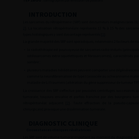
TEP 18FDG
:
tomographie par émission de positons
INTRODUCTION
Les sarcomes du rétropéritoine (SRP) sont des tumeurs malignes rares (0
2
]. La localisation rétropéritonéale représente 12 % à 15 % des sarcom
types histologiques y sont davantage représentés [
1
].
La grande majorité des SRP sont sporadiques, néanmoins 2 facteurs de risq
•
la radiothérapie est pourvoyeuse de sarcomes radio-induits (principa
ostéosarcomes extra-squelettiques et fibrosarcomes), caractérisés par 
sombre ;
•
plusieurs maladies héréditaires peuvent comporter une dégénérescen
comme la neurofibromatose de type I (associée au schwannome malin), 
maladie de Li Fraumeni (altération du gène suppresseur de tumeur TP5
La croissance des SRP s’effectue par poussées centrifuges successives 
tumorale, toujours envahie et parfois franchie par des bourgeons tu
rétropéritonéal adjacent [
2
]. Toute effraction de la pseudo-capsul
chirurgicale) provoque une dissémination tumorale.
DIAGNOSTIC CLINIQUE
Circonstances cliniques révélatrices
Les SRP sont de volume tumoral important au moment du diagnostic eu ég