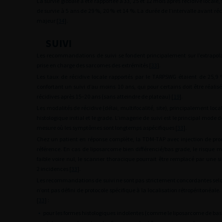
La survie globale a été rapportée à 33, 25 et 12 mois après récidive locale,
de survie à 5 ans de 29 %, 20 % et 14 %. La durée de l’intervalle avant réci
majeur [
34
].
SUIVI
Les recommandations de suivi se fondent principalement sur l’extrapol
prise en charge des sarcomes des extrémités [
33
].
Les taux de récidive locale rapportés par le TARPSWG étaient de 25,9
confortant un suivi d’au moins 10 ans, qui pour certains doit être réalisé
récidives après 15–20 ans (sans atteindre de plateau) [
19
].
Les modalités de récidive (délai, multifocalité, site), principalement loca
histologique initial et le grade. L’imagerie de suivi est le principal mode 
mesure où les symptômes sont longtemps aspécifiques [
33
].
Chez un patient en réponse complète, la TDM-TAP avec injection de pro
référence. En cas de liposarcome bien différencié/bas grade, le risque
faible voire nul, le scanner thoracique pourrait être remplacé par une 
2 incidences [
33
].
Les recommandations de suivi ne sont pas strictement concordantes selon
n’ont pas défini de protocole spécifique à la localisation rétropéritonéale
[
33
] :
•
pour les formes histologiques indolentes (comme le liposarcome de bas 