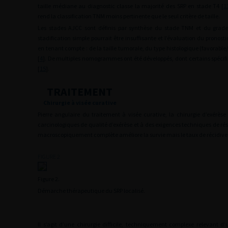
taille médiane au diagnostic classe la majorité des SRP en stade T4 [
1
rend la classification TNM moins pertinente que le seul critère de taille.
Les stades AJCC sont définis par synthèse du stade TNM et du grad
stadification simple pourrait être insuffisante et l’évaluation du pronos
en tenant compte : de la taille tumorale, du type histologique (favorabl
[
4
]. De multiples nomogrammes ont été développés, dont certains spécif
[
15
].
TRAITEMENT
Chirurgie à visée curative
Pierre angulaire du traitement à visée curative, la chirurgie d’exérès
carcinologiques de qualité d’exérèse et à des exigences techniques de rés
macroscopiquement complète améliore la survie mais le taux de récidive 
FIGURE 2
Figure 2.
Démarche thérapeutique du SRP localisé.
Il s’agit d’une chirurgie difficile, techniquement complexe relevant d’