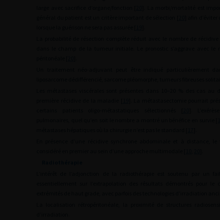
large avec sacrifice d’organe/fonction [
20
]. La morbi/mortalité est impor
général du patient est un critère important de sélection [
20
] afin d’éviter
lorsque la guérison ne sera pas assurée [
19
].
La probabilité de résection complète réduit avec le nombre de récidive 
dans le champ de la tumeur initiale. Le pronostic s’aggrave avec le
péritonéale [
20
].
Un traitement néo-adjuvant peut être indiqué particulièrement d
liposarcome dédifférencié, sarcome pléomorphe, tumeurs fibreuses solita
Les métastases viscérales sont présentes dans 10–20 % des cas au di
première récidive de la maladie [
19
]. La métastasectomie pourrait pré
certains patients oligo-métastatiques sélectionnés [
20
]. L’exérè
pulmonaires, quel qu’en soit le nombre a montré un bénéfice en survie [
métastases hépatiques où la chirurgie n’est pas le standard [
17
].
En présence d’une récidive synchrone abdominale et à distance, le 
considéré en premier au sein d’une approche multimodale [
10
,
20
].
Radiothérapie
L’intérêt de l’adjonction de la radiothérapie est soutenu par un fa
essentiellement sur l’extrapolation des résultats démontrés pour le
extrémités de haut grade, avec parfois des technologies d’irradiation anc
La localisation rétropéritonéale, la proximité de structures radiosen
d’irradiation.