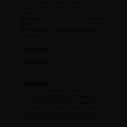
Bodin, R. Boissier, J.-M. Correas, P. Gimel, J.-F. Hetet, J.-A.
Long, F.-X. Nouhaud, I. Ouzaïd, N. Rioux-Leclercq, A.
Méjean
Référence :
French Journal of Urology, 2018, Supplément
1, 28, R5
Mots clés :
Cancer du rein, Chirurgie, Classification,
Thérapies ciblées
RÉSUMÉ
Objectif
Proposer une mise à jour des recommandations de la
prise en charge des cancers du rein.
Méthodes
Une revue systématique de la littérature a été faite
sur la période allant de 2015 à 2018. Les articles jugés
les plus pertinents concernant le diagnostic, la
classification, le traitement chirurgical, le traitement
médical et le suivi du cancer du rein ont été
sélectionnés et incorporés aux recommandations.
Les recommandations ont ainsi été actualisées en