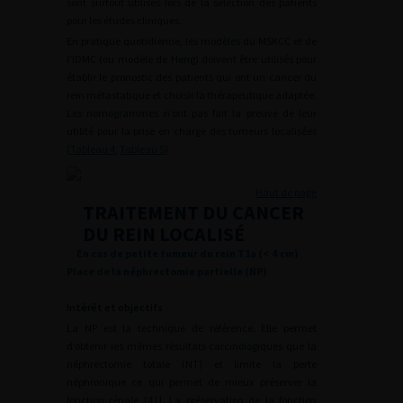
sont surtout utilisés lors de la sélection des patients
pour les études cliniques.
En pratique quotidienne, les modèles du MSKCC et de
l’IDMC (ou modèle de Heng) doivent être utilisés pour
établir le pronostic des patients qui ont un cancer du
rein métastatique et choisir la thérapeutique adaptée.
Les nomogrammes n’ont pas fait la preuve de leur
utilité pour la prise en charge des tumeurs localisées
(
Tableau 4
,
Tableau 5
).
Haut de page
TRAITEMENT DU CANCER
DU REIN LOCALISÉ
En cas de petite tumeur du rein T1a (<
4
cm)
Place de la néphrectomie partielle (NP)
Intérêt et objectifs
La NP est la technique de référence. Elle permet
d’obtenir les mêmes résultats carcinologiques que la
néphrectomie totale (NT) et limite la perte
néphronique ce qui permet de mieux préserver la
fonction rénale [
41
]. La préservation de la fonction