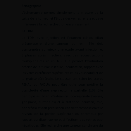
Échographie
L’échographie permet simplement la mesure de la
taille de la tumeur et l’étude des veines rénale et cave
inférieure à la recherche d’un envahissement.
La TDM
La TDM avec injection est l’examen clé du bilan
préopératoire d’une tumeur du rein. Elle doit
comprendre au mieux une étude avant injection et
3 phases après injection, avec des reconstructions
multiplanaires et en MIP. Elle permet l’évaluation
précise de la tumeur (taille, localisation, rapport avec
les voies excrétrices supérieures et les vaisseaux) et de
la graisse périrénale. Le classement selon les scores
RENAL ou PADUA peut être utile pour prédire la
complexité d’une néphrectomie partielle [
10
]. Elle
participe au bilan d’extension locorégionale (veines,
ganglions, surrénales) et à distance (poumon, foie,
pancréas) et doit préciser en cas de thrombose cave le
niveau de la portion supérieure du thrombus par
rapport au diaphragme et à l’ostium des veines sus-
hépatiques. Elle recherche une tumeur synchrone du