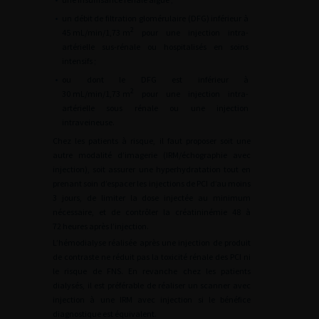
•
un débit de filtration glomérulaire (DFG) inférieur à
2
45
mL/min/1,73
m
pour une injection intra-
artérielle sus-rénale ou hospitalisés en soins
intensifs ;
•
ou dont le DFG est inférieur à
2
30
mL/min/1,73
m
pour une injection intra-
artérielle sous rénale ou une injection
intraveineuse.
Chez les patients à risque, il faut proposer soit une
autre modalité d’imagerie (IRM/échographie avec
injection), soit assurer une hyperhydratation tout en
prenant soin d’espacer les injections de PCI d’au moins
3 jours, de limiter la dose injectée au minimum
nécessaire, et de contrôler la créatininémie 48 à
72 heures après l’injection.
L’hémodialyse réalisée après une injection de produit
de contraste ne réduit pas la toxicité rénale des PCI ni
le risque de FNS. En revanche chez les patients
dialysés, il est préférable de réaliser un scanner avec
injection à une IRM avec injection si le bénéfice
diagnostique est équivalent.