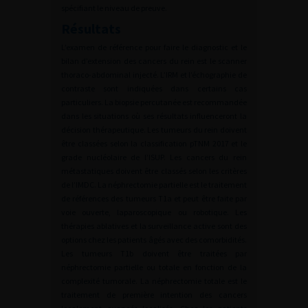
spécifiant le niveau de preuve.
Résultats
L’examen de référence pour faire le diagnostic et le
bilan d’extension des cancers du rein est le scanner
thoraco-abdominal injecté. L’IRM et l’échographie de
contraste sont indiquées dans certains cas
particuliers. La biopsie percutanée est recommandée
dans les situations où ses résultats influenceront la
décision thérapeutique. Les tumeurs du rein doivent
être classées selon la classification pTNM 2017 et le
grade nucléolaire de l’ISUP. Les cancers du rein
métastatiques doivent être classés selon les critères
de l’IMDC. La néphrectomie partielle est le traitement
de références des tumeurs T1a et peut être faite par
voie ouverte, laparoscopique ou robotique. Les
thérapies ablatives et la surveillance active sont des
options chez les patients âgés avec des comorbidités.
Les tumeurs T1b doivent être traitées par
néphrectomie partielle ou totale en fonction de la
complexité tumorale. La néphrectomie totale est le
traitement de première intention des cancers