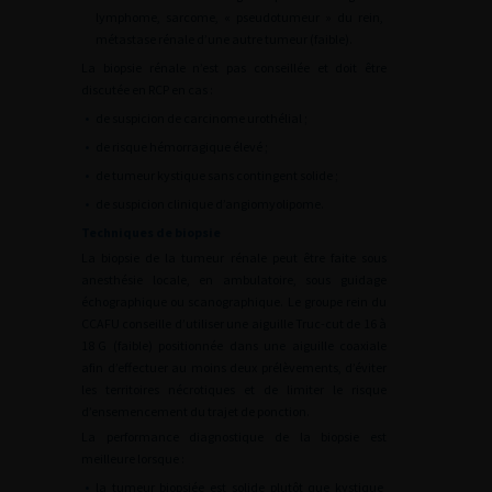
lymphome, sarcome, « pseudotumeur » du rein,
métastase rénale d’une autre tumeur (faible).
La biopsie rénale n’est pas conseillée et doit être
discutée en RCP en cas :
•
de suspicion de carcinome urothélial ;
•
de risque hémorragique élevé ;
•
de tumeur kystique sans contingent solide ;
•
de suspicion clinique d’angiomyolipome.
Techniques de biopsie
La biopsie de la tumeur rénale peut être faite sous
anesthésie locale, en ambulatoire, sous guidage
échographique ou scanographique. Le groupe rein du
CCAFU conseille d’utiliser une aiguille Truc-cut de 16 à
18
G (faible) positionnée dans une aiguille coaxiale
afin d’effectuer au moins deux prélèvements, d’éviter
les territoires nécrotiques et de limiter le risque
d’ensemencement du trajet de ponction.
La performance diagnostique de la biopsie est
meilleure lorsque :
•
la tumeur biopsiée est solide plutôt que kystique