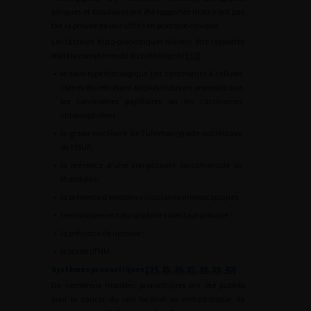
sériques et tissulaires ont été rapportés mais n’ont pas
fait la preuve de leur utilité en pratique clinique.
Les facteurs histo-pronostiques doivent être rapportés
dans le compte rendu du pathologiste [
33
] :
•
le sous-type histologique (les carcinomes à cellules
claires du rein étant de plus mauvais pronostic que
les carcinomes papillaires ou les carcinomes
chromophobes) ;
•
le grade nucléaire de Fuhrman/grade nucléolaire
de l’ISUP ;
•
la présence d’une composante sarcomatoïde ou
rhabdoïde ;
•
la présence d’emboles vasculaires microscopiques ;
•
l’envahissement du système collecteur urinaire ;
•
la présence de nécrose ;
•
le stade pTNM.
Systèmes pronostiques [
34
,
35
,
36
,
37
,
38
,
39
,
40
]
De nombreux modèles pronostiques ont été publiés
pour le cancer du rein localisé ou métastatique. Ils