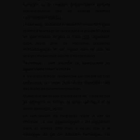
tumorale ou de résection (néphrectomie partielle
conventionnelle) ont les mêmes résultats
carcinologiques [
50
,
51
].
Le seul essai randomisé évaluant NT versus NP n’a pas
montré d’avantage de survie dans le groupe NP après
un suivi médian de plus de 9 ans [
52
]. Cependant,
cette étude pose de nombreux problèmes
méthodologiques et son impact dans la prise en
charge clinique reste difficile d’interprétation.
Technique : voie ouverte vs laparoscopie vs
laparoscopie robot-assistée
Il n’y a pas d’étude randomisée comparant les trois
techniques. Les seules publications disponibles sont
des études de cohorte rétrospectives.
Quelle que soit la voie d’abord de la NP, il n’existe pas
de différence en termes de survie spécifique et de
survie globale [
53
,
54
,
55
].
La voie ouverte est longtemps restée la voie de
référence. La voie laparoscopique a été popularisée
dans les années 2000 mais a eu du mal à se
développer du fait des difficultés techniques. Les