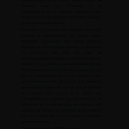
kystique), mais aussi l’évaluation de sa
vascularisation et son extension vasculaire (veine
rénale, veine cave inférieure). Elle est très utile pour
guider une éventuelle biopsie.
L’injection d’un produit de contraste (Sonovue®)
améliore la caractérisation des masses solides
faiblement vascularisées, des masses kystiques
atypiques et d’un thrombus (tumoral vs cruorique).
Ces indications hors AMM font l’objet de
recommandations européennes. Les études récentes
montrent une sensibilité et spécificité élevées (95 % et
79 % respectivement dans la méta-analyse de Lan)
pour la caractérisation des masses kystiques, avec
une surestimation des lésions liée à la sensibilité
élevée de l’échographie de contraste pour la détection
de vaisseaux dans la paroi et les cloisons [
8
].
L’échographie de contraste pourrait permettre de
différencier les masses bénignes de celles qui sont
malignes [
9
]. Surtout, elle permet de guider la biopsie
vers les territoires non nécrosés lorsque les tumeurs
sont volumineuses.
Tomodensitométrie (TDM ou scanner)