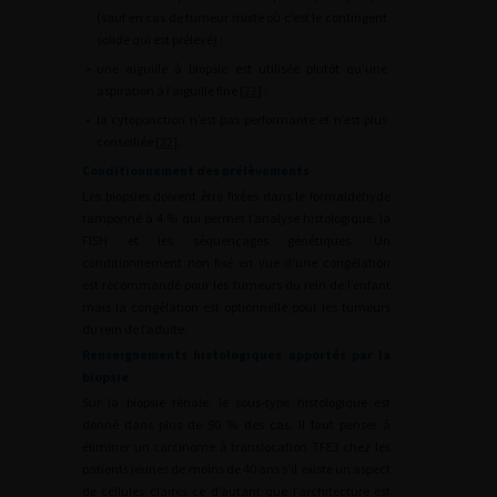
(sauf en cas de tumeur mixte où c’est le contingent
solide qui est prélevé) ;
•
une aiguille à biopsie est utilisée plutôt qu’une
aspiration à l’aiguille fine [
22
] ;
•
la cytoponction n’est pas performante et n’est plus
conseillée [
22
].
Conditionnement des prélèvements
Les biopsies doivent être fixées dans le formaldéhyde
tamponné à 4 % qui permet l’analyse histologique, la
FISH et les séquençages génétiques. Un
conditionnement non fixé en vue d’une congélation
est recommandé pour les tumeurs du rein de l’enfant
mais la congélation est optionnelle pour les tumeurs
du rein de l’adulte.
Renseignements histologiques apportés par la
biopsie
Sur la biopsie rénale, le sous-type histologique est
donné dans plus de 90 % des cas. Il faut penser à
éliminer un carcinome à translocation TFE3 chez les
patients jeunes de moins de 40 ans s’il existe un aspect
de cellules claires ce d’autant que l’architecture est