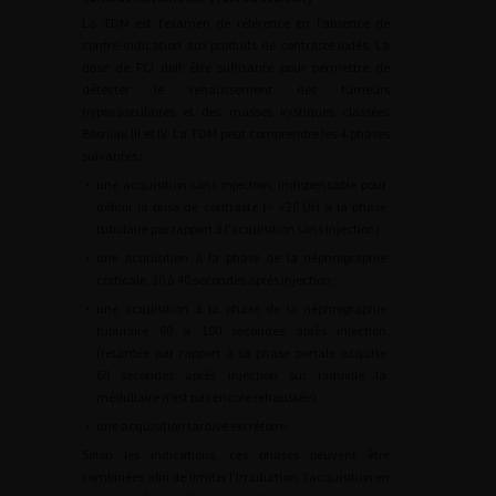
La TDM est l’examen de référence en l’absence de
contre-indication aux produits de contraste iodés. La
dose de PCI doit être suffisante pour permettre de
détecter le rehaussement des tumeurs
hypovasculaires et des masses kystiques classées
Bosniak III et IV. La TDM peut comprendre les 4 phases
suivantes :
•
une acquisition sans injection, indispensable pour
définir la prise de contraste (>
+20
UH à la phase
tubulaire par rapport à l’acquisition sans injection) ;
•
une acquisition à la phase de la néphrographie
corticale, 30 à 40 secondes après injection ;
•
une acquisition à la phase de la néphrographie
tubulaire 80 à 100 secondes après injection
(retardée par rapport à la phase portale acquise
60 secondes après injection sur laquelle la
médullaire n’est pas encore rehaussée) ;
•
une acquisition tardive excrétoire.
Selon les indications, ces phases peuvent être
combinées afin de limiter l’irradiation, l’acquisition en