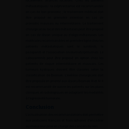
localement avancés localisés. Chez les patients
métastatiques : la néphrectomie est recommandée
en cas de bon pronostic ; le traitement médical doit
être proposé en première intention en cas de
pronostic mauvais ou intermédiaire. Le traitement
chirurgical ou local des métastases peut être proposé
en cas de lésion unique ou d’oligo-métastases. Les
molécules recommandées en première ligne chez les
patients métastatiques sont le sunitinib, le
pazopanib et l’association nivolumab/ipililumab. Le
cabozantinib peut être proposé en option chez les
patients de risque intermédiaire et mauvais. Les
tumeurs kystiques doivent être classées selon la
classification de Bosniak. L’exérèse chirurgicale doit
être proposée en priorité aux lésions Bosniak III et IV. Il
est recommandé de suivre les patients sur les plans
cliniques et radiologiques en adaptant les modalités
à l’agressivité tumorale.
Conclusion
L’actualisation des recommandations doit permettre
aux praticiens français et francophones d’encadrer
au mieux leur prise en charge des cancers du rein.