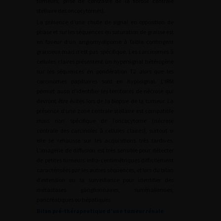
tumeurs, prise de contraste de la fibrose centrale
stellaire des oncocytomes).
La présence d’une chute de signal en opposition de
phase et sur les séquences en saturation de graisse est
en faveur d’un angiomyolipome à faible contingent
graisseux mais n’est pas spécifique. Les carcinomes à
cellules claires présentent un hypersignal hétérogène
sur les séquences en pondération T2 alors que les
carcinomes papillaires sont en hyposignal. L’IRM
permet aussi d’identifier les territoires de nécrose qui
devront être évités lors de la biopsie de la tumeur. La
présence d’une zone centrale stellaire est compatible
mais non spécifique de l’oncocytome (nécrose
centrale des carcinoles à cellules claires), surtout si
elle se rehausse sur les acquisitions très tardives.
L’imagerie de diffusion est très sensible pour détecter
de petites tumeurs infra-centimétriques difficilement
caractérisées par les autres séquences, et lors du bilan
d’extension ou la surveillance pour identifier des
métastases ganglionnaires, surrénaliennes,
pancréatiques ou hépatiques.
Bilan pré-thérapeutique d’une tumeur rénale