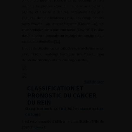
Sur un total de plus de 3900 biopsies, les complications
les plus fréquentes étaient : hématome Clavien 1
(4,3 %) et Clavien 2 (0,7 %), hématurie Clavien 1
(3,15 %), douleur lombaire (3 %). Les complications
rares étaient : un faux-anévrysme (Clavien 3a), un
choc septique, deux pneumothorax (Clavien 1) et une
dissémination tumorale sur le trajet de ponction d’un
carcinome urothélial [
22
].
En cas de biopsie non contributive (parenchyme rénal
sain, fibrose, matériel biopsique insuffisant), une
deuxième biopsie peut être envisagée (faible).
Haut de page
CLASSIFICATION ET
PRONOSTIC DU CANCER
DU REIN
Classification UICC TNM 2017 et classification
OMS 2016
Il est recommandé d’utiliser la classification TNM de
2017 (
Tableau 1
).