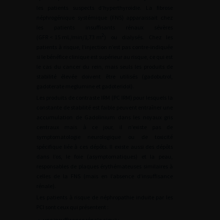
les patients suspects d’hyperthyroïdie. La fibrose
néphrogénique systémique (FNS) apparaissait chez
les patients insuffisants rénaux sévères
2
(GFR
<
15
mL/min/1,73
m
) ou dialysés. Chez les
patients à risque, l’injection n’est pas contre-indiquée
si le bénéfice clinique est supérieur au risque, ce qui est
le cas du cancer du rein, mais seuls les produits de
stabilité élevée doivent être utilisés (gadobutrol,
gadoterate meglumine et gadoteridol).
Les produits de contraste IRM (PC IRM) pour lesquels la
constante de stabilité est faible peuvent entraîner une
accumulation de Gadolinium dans les noyaux gris
centraux mais à ce jour, il n’existe pas de
symptomatologie neurologique ou de toxicité
spécifique liée à ces dépôts. Il existe aussi des dépôts
dans l’os, le foie (asymptomatiques) et la peau,
responsables de plaques érythémateuses similaires à
celles de la FNS (mais en l’absence d’insuffisance
rénale).
Les patients à risque de néphropathie induite par les
PCI sont ceux qui présentent :
•
une insuffisance rénale aiguë ;