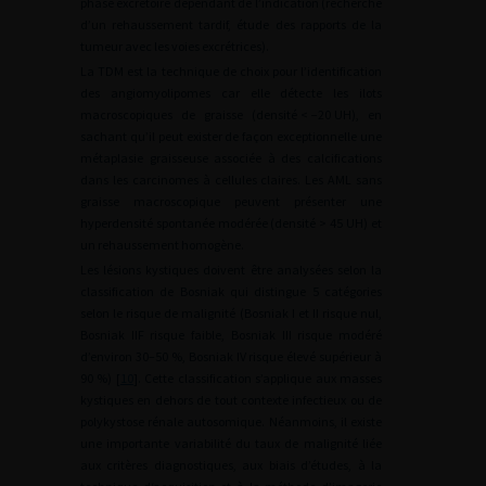
phase excrétoire dépendant de l’indication (recherche
d’un rehaussement tardif, étude des rapports de la
tumeur avec les voies excrétrices).
La TDM est la technique de choix pour l’identification
des angiomyolipomes car elle détecte les ilots
macroscopiques de graisse (densité
<
−20
UH), en
sachant qu’il peut exister de façon exceptionnelle une
métaplasie graisseuse associée à des calcifications
dans les carcinomes à cellules claires. Les AML sans
graisse macroscopique peuvent présenter une
hyperdensité spontanée modérée (densité
>
45
UH) et
un rehaussement homogène.
Les lésions kystiques doivent être analysées selon la
classification de Bosniak qui distingue 5 catégories
selon le risque de malignité (Bosniak I et II risque nul,
Bosniak IIF risque faible, Bosniak III risque modéré
d’environ 30–50 %, Bosniak IV risque élevé supérieur à
90 %) [
10
]. Cette classification s’applique aux masses
kystiques en dehors de tout contexte infectieux ou de
polykystose rénale autosomique. Néanmoins, il existe
une importante variabilité du taux de malignité liée
aux critères diagnostiques, aux biais d’études, à la