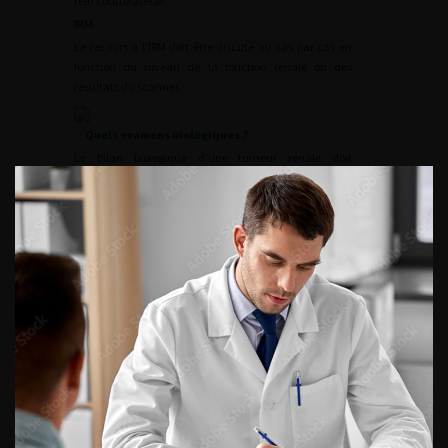
rein controlatéral.
IRM
Le recours à l’IRM doit être discuté au cas par cas en
fonction du niveau de la fonction rénale ou des
résultats du scanner.
Quels examens biologiques ?
Le bilan biologique d’une tumeur rénale doit
comprendre :
•
le dosage de la créatinine sérique ;
•
la numération formule sanguine.
En cas de cancer métastatique, il faut y ajouter :
•
le bilan hépatique ;
•
les phosphatases alcalines ;
•
la LDH ;
•
la calcémie avec calcul de la calcémie corrigée ;
•
le bilan de coagulation.
L’objectif de ce bilan est d’évaluer la fonction rénale, de
déterminer les facteurs pronostiques (pour une tumeur