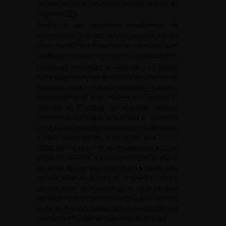
2/3 des cas un stade avancé ou métastatique au
diagnostic [
20
].
Dorénavant une consultation oncogénétique est
recommandée pour tous les carcinomes à cellules
claires avant 50 ans et pour tous les autres sous-types
histologiques de carcinome du rein quel que soit l’âge.
Concernant les facteurs pronostiques, il est rappelé
que le grade nucléolaire de l’ISUP ne concerne que les
sous-types à cellules claires et papillaires [
15
]. Seule la
classification pTNM a été modifiée avec parution en
e
2017 de la 8
édition qui comporte quelques
e
modifications par rapport à la 7
édition. Les stades
pT1 et pT2 correspondent aux tumeurs localisées avec
3 tailles déterminantes : 4
cm (pT1a), de 4 à 7
cm
(pT1b), de 7 à 10
cm (pT2a) et supérieures à 10
cm
(pT2b). La présence d’une infiltration de la graisse
périrénale, du hile rénal (sinus) et/ou un embole dans
la veine rénale ou de l’une de ses branches dans le
sinus à partir du moment où la paroi veineuse
comporte des fibres musculaires et/ou une inflitration
du bassinet ou des cavités pyélo-calicielles définit le
stade pT3a. Il n’y a pas eu d’autre modification [
21
].