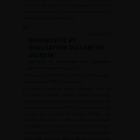
cancer du rein (jusqu’à dix fois supérieur à celui de la
population générale), avec des atteintes fréquemment
bilatérales et/ou multifocales [
3
].
Haut de page
DIAGNOSTIC ET
ÉVALUATION DU CANCER
DU REIN
Tolérance et précautions des différents
agents de contraste [
4
,
5
,
6
,
7
]
Trois types de produits de contraste sont disponibles
pour le scanner, l’IRM et l’échographie.
Les effets secondaires aigus (survenant dans la
première heure après injection) sont similaires pour
tous les agents mais l’incidence est plus élevée pour les
produits de contraste iodés (PCI) et plus faible pour les
produits de contraste ultrasonores (PCUS). Les
réactions retardées (<
1 semaine après injection) sont
essentiellement cutanées. Les réactions tardives sont
la thyrotoxicose (PCI) et la fibrose néphrogénique
systémique. Les PCI ne doivent pas être injectés chez