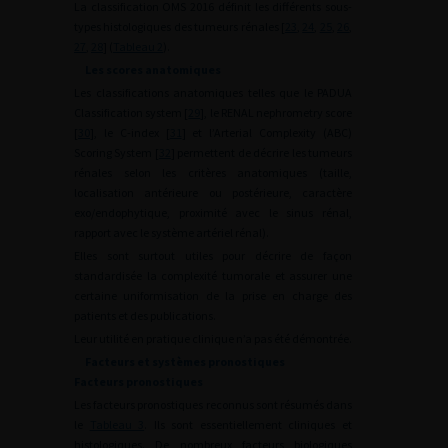
La classification OMS 2016 définit les différents sous-
types histologiques des tumeurs rénales [
23
,
24
,
25
,
26
,
27
,
28
] (
Tableau 2
).
Les scores anatomiques
Les classifications anatomiques telles que le PADUA
Classification system [
29
], le RENAL nephrometry score
[
30
], le C-index [
31
] et l’Arterial Complexity (ABC)
Scoring System [
32
] permettent de décrire les tumeurs
rénales selon les critères anatomiques (taille,
localisation antérieure ou postérieure, caractère
exo/endophytique, proximité avec le sinus rénal,
rapport avec le système artériel rénal).
Elles sont surtout utiles pour décrire de façon
standardisée la complexité tumorale et assurer une
certaine uniformisation de la prise en charge des
patients et des publications.
Leur utilité en pratique clinique n’a pas été démontrée.
Facteurs et systèmes pronostiques
Facteurs pronostiques
Les facteurs pronostiques reconnus sont résumés dans
le
Tableau 3
. Ils sont essentiellement cliniques et
histologiques. De nombreux facteurs biologiques