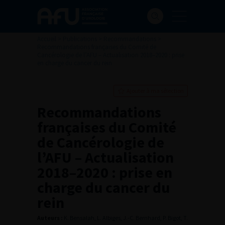
Accueil
>
Publications
>
Recommandations
>
Recommandations françaises du Comité de
Cancérologie de l’AFU – Actualisation 2018–2020 : prise
en charge du cancer du rein
Ajouter à ma sélection
Recommandations
françaises du Comité
de Cancérologie de
l’AFU – Actualisation
2018–2020 : prise en
charge du cancer du
rein
Auteurs :
K. Bensalah, L. Albiges, J.-C. Bernhard, P. Bigot, T.