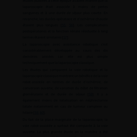
études publiées à cette époque avaient montré que la
laparoscopie était associée à moins de pertes
sanguines et à une durée de séjour plus courte. En
revanche, les durées opératoire et d’ischémie chaude
étaient plus longues [
55
,
56
]. Les complications
postopératoires et la fonction rénale résiduelle à long
termes étaient similaires [
57
].
La laparoscopie avec assistance robotique s’est
considérablement développée au cours des dix
dernières années car elle est plus simple
techniquement que la laparoscopie classique.
Les études qui comparent la voie robotique et la
laparoscopie classique montrent un bénéfice de la voie
robot-assistée en termes de durée d’ischémie, de
conversion ouverte, de variation du débit de filtration
glomérulaire et de durée de séjour [
58
]. Il y a
également moins de totalisation en néphrectomie
totale notamment en cas de tumeur complexe ou
hilaire [
59
,
60
].
Du fait de la place marginale de la laparoscopie, la
voie robot-assistée a surtout été comparée à la voie
ouverte. La plus grande étude en la matière a été