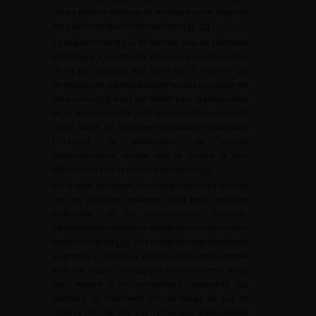
rénale pourrait expliquer la meilleure survie observée
dans plusieurs études rétrospectives [
42
,
43
].
La plupart du temps, la NP est faite avec un clampage
pédiculaire. Il est conseillé dans la mesure du possible
de ne pas dépasser une durée de 25 minutes. Les
techniques de clampage sélectif et sans clampage ont
été décrites [
44
], mais leur bénéfice sur la préservation
de la fonction rénale reste incertain. Dans la limite
d’une durée de clampage pédiculaire raisonnable
(<
25
min), la préservation du volume
parenchymateux semble être le facteur le plus
déterminant pour la préservation rénale [
45
].
Sur le plan technique, une marge minimale de tissu
sain est suffisante, l’essentiel étant de ne pas faire
d’effraction de la pseudo-capsule tumorale.
L’énucléation tumorale ne semble pas accroître le taux
de récidive locale [
46
]. Une marge chirurgicale positive
augmente le risque de récidive locale mais semble
avoir un impact oncologique à moyen terme limité
sous réserve d’une surveillance rapprochée qui
permette un traitement de rattrapage en cas de
récidive [
47
,
48
,
49
]. Les techniques d’énucléation