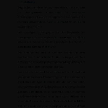
Histologie
Depuis les dernières recommandations, il y a eu peu
de changements concernant les sous-types
histologiques et aucun changement concernant les
facteurs pronostiques hormis la modification de la
classification pTNM.
Les sous-types histologiques les plus fréquents des
carcinomes du rein restent le carcinome à cellules
claires (70 %), le carcinome papillaire (15 %) et le
carcinome chromophobe (5 %).
Les carcinomes non à cellules claires du rein
représentent actuellement un sous-groupe très
hétérogène avec des problématiques diagnostiques et
de prise en charge thérapeutique [
15
].
Les carcinomes papillaires de type 1 et 2 sont un
groupe de tumeurs très hétérogènes. Les carcinomes
papillaires de type 1 sont plutôt de bon pronostic,
souvent multiples et/ou bilatéraux et se caractérisent
par des altérations de la voie MET. Les carcinomes
papillaires de type 2 ont un pronostic plus défavorable
et seraient associés à une activation de la voie NRF2–
ARE. En cas de carcinome papillaire de type 2, Il faut