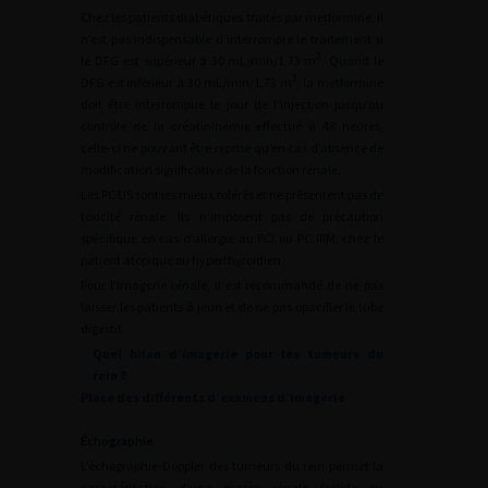
Chez les patients diabétiques traités par metformine, il
n’est pas indispensable d’interrompre le traitement si
2
le DFG est supérieur à 30
mL/min/1,73
m
. Quand le
2
DFG est inférieur à 30
mL/min/1,73
m
, la metformine
doit être interrompue le jour de l’injection jusqu’au
contrôle de la créatininémie effectué à 48 heures,
celle-ci ne pouvant être reprise qu’en cas d’absence de
modification significative de la fonction rénale.
Les PC US sont les mieux tolérés et ne présentent pas de
toxicité rénale. Ils n’imposent pas de précaution
spécifique en cas d’allergie au PCI ou PC IRM, chez le
patient atopique ou hyperthyroïdien.
Pour l’imagerie rénale, il est recommandé de ne pas
laisser les patients à jeun et de ne pas opacifier le tube
digestif.
Quel bilan d’imagerie pour les tumeurs du
rein ?
Place des différents d’examens d’imagerie
Échographie
L’échographie-Doppler des tumeurs du rein permet la
caractérisation d’une masse rénale (solide ou