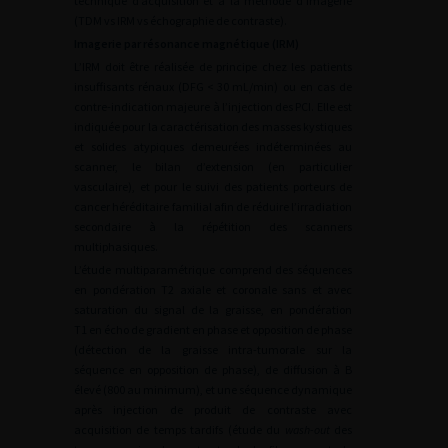
technique d‘acquisition et à la méthode d’imagerie
(TDM vs IRM vs échographie de contraste).
Imagerie par résonance magnétique (IRM)
L’IRM doit être réalisée de principe chez les patients
insuffisants rénaux (DFG
<
30
mL/min) ou en cas de
contre-indication majeure à l’injection des PCI. Elle est
indiquée pour la caractérisation des masses kystiques
et solides atypiques demeurées indéterminées au
scanner, le bilan d’extension (en particulier
vasculaire), et pour le suivi des patients porteurs de
cancer héréditaire familial afin de réduire l’irradiation
secondaire à la répétition des scanners
multiphasiques.
L’étude multiparamétrique comprend des séquences
en pondération T2 axiale et coronale sans et avec
saturation du signal de la graisse, en pondération
T1 en écho de gradient en phase et opposition de phase
(détection de la graisse intra-tumorale sur la
séquence en opposition de phase), de diffusion à B
élevé (800 au minimum), et une séquence dynamique
après injection de produit de contraste avec
acquisition de temps tardifs (étude du
wash-out
des