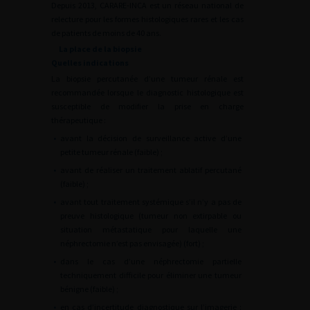
Depuis 2013, CARARE-INCA est un réseau national de
relecture pour les formes histologiques rares et les cas
de patients de moins de 40 ans.
La place de la biopsie
Quelles indications
La biopsie percutanée d’une tumeur rénale est
recommandée lorsque le diagnostic histologique est
susceptible de modifier la prise en charge
thérapeutique :
•
avant la décision de surveillance active d’une
petite tumeur rénale (faible) ;
•
avant de réaliser un traitement ablatif percutané
(faible) ;
•
avant tout traitement systémique s’il n’y a pas de
preuve histologique (tumeur non extirpable ou
situation métastatique pour laquelle une
néphrectomie n’est pas envisagée) (fort) ;
•
dans le cas d’une néphrectomie partielle
techniquement difficile pour éliminer une tumeur
bénigne (faible) ;
•
en cas d’incertitude diagnostique sur l’imagerie :