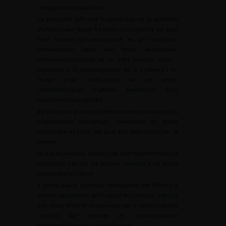
complexe et/ou papillaire.
La principale difficulté diagnostique est la présence
d’une tumeur rénale à cellules oncocytaires qui peut
faire discuter un oncocytome ou un carcinome
chromophobe dans une forme oncocytaire.
L’immunohistochimie et la FISH peuvent aider :
recherche d’un réarrangement de la cycline D1 en
faveur d’un oncocytome ou de pertes
chromosomiques multiples évocatrices d’un
carcinome chromophobe.
Il y a une plus grande discordance entre la biopsie et la
néphrectomie concernant l’évaluation du grade
nucléolaire de l’ISUP qui peut être sous-estimé sur la
biopsie.
En cas de nécrose, celle-ci doit être rapportée dans la
conclusion car elle est souvent associée à un grade
nucléolaire plus élevé.
Il arrive que le sous-type histologique soit difficile à
donner compte tenu de l’exiguïté de la biopsie. Dans ce
cas, il faut éliminer une tumeur non à cellules rénales
(comme par exemple un angiomyolipome
épithélioide) ainsi qu’une métastase.