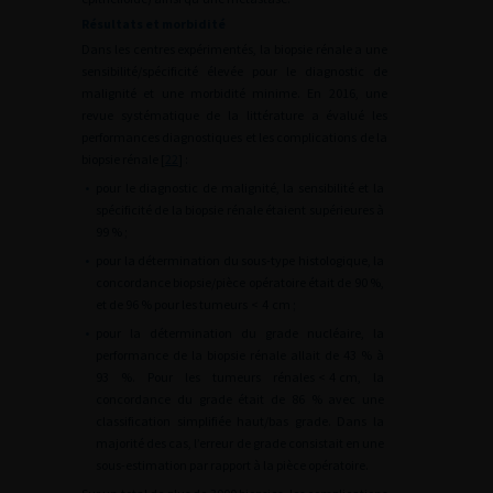
Résultats et morbidité
Dans les centres expérimentés, la biopsie rénale a une
sensibilité/spécificité élevée pour le diagnostic de
malignité et une morbidité minime. En 2016, une
revue systématique de la littérature a évalué les
performances diagnostiques et les complications de la
biopsie rénale [
22
] :
•
pour le diagnostic de malignité, la sensibilité et la
spécificité de la biopsie rénale étaient supérieures à
99 % ;
•
pour la détermination du sous-type histologique, la
concordance biopsie/pièce opératoire était de 90 %,
et de 96 % pour les tumeurs
<
4
cm ;
•
pour la détermination du grade nucléaire, la
performance de la biopsie rénale allait de 43 % à
93 %. Pour les tumeurs rénales
<
4
cm, la
concordance du grade était de 86 % avec une
classification simplifiée haut/bas grade. Dans la
majorité des cas, l’erreur de grade consistait en une
sous-estimation par rapport à la pièce opératoire.