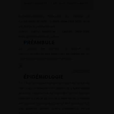
Le texte complet de cet article est disponible en PDF.
Recommandations françaises du Comité de
Cancérologie de l’AFU – Actualisation 2018–2020 : prise
en charge du cancer du rein
French ccAFU guidelines – Update 2018–2020:
Management of kidney cancer
PRÉAMBULE
Les grades des niveaux de preuve des
recommandations sont désormais symbolisés par un
code couleur comme expliqué ci-dessous :
Haut de page
ÉPIDÉMIOLOGIE
Il y a trois principaux facteurs de risque du cancer du
rein : l’âge, le tabagisme et l’obésité [
1
]. L’hypertension
artérielle a également été identifiée comme pouvant
favoriser le cancer du rein et le contrôle de la tension
des patients hypertendus pourrait être bénéfique [
2
].
Les patients atteints d’une insuffisance rénale
chronique ont un risque augmenté de développer un