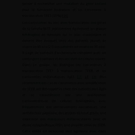
penser à rechercher une mutation du gène codant
pour la fumarate hydratase et un carcinome à
translocation TFE3 (15 %) [
16
].
Les carcinomes du rein avec translocation des gènes
de la famille MiTF représentent également un groupe
hétérogène de tumeurs sur le plan moléculaire et
doivent être évoqués chez des patients jeunes de
moins de 40 ans (2/3 des patients ont moins de 30 ans).
Il s’agit de tumeurs d’architecture complexe avec un
contingent papillaire et des secteurs de cellules claires.
Dans ce groupe, on distingue les carcinomes à
translocation TFE3, à translocation TFEB, et les
carcinomes mélanotiques Xp11 [
17
,
18
,
19
]. Plus
récemment des cas de carcinomes avec amplification
de TFEB ont été rapportés chez des patients plus âgés
et se caractérisent par une prolifération
carcinomateuse de cellules éosinophiles avec
fréquemment des remaniements nécrotiques, une
architecture papillaire, des atypies de haut grade, une
expression des marqueurs mélanocytaires avec en
étude cytogénétique FISH, une amplification de TFEB.
Cette entité est beaucoup plus agressive avec dans