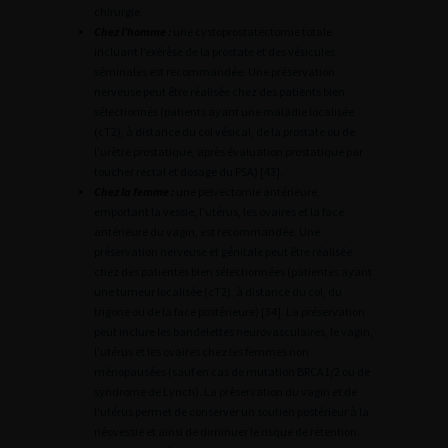
chirurgie.
Chez l’homme :
une cystoprostatectomie totale
incluant l’exérèse de la prostate et des vésicules
séminales est recommandée. Une préservation
nerveuse peut être réalisée chez des patients bien
sélectionnés (patients ayant une maladie localisée
(cT2), à distance du col vésical, de la prostate ou de
l’urètre prostatique, après évaluation prostatique par
toucher rectal et dosage du PSA) [43].
Chez la femme :
une pelvectomie antérieure,
emportant la vessie, l’utérus, les ovaires et la face
antérieure du vagin, est recommandée. Une
préservation nerveuse et génitale peut être réalisée
chez des patientes bien sélectionnées (patientes ayant
une tumeur localisée (cT2), à distance du col, du
trigone ou de la face postérieure) [34]. La préservation
peut inclure les bandelettes neurovasculaires, le vagin,
l’utérus et les ovaires chez les femmes non
ménopausées (sauf en cas de mutation BRCA1/2 ou de
syndrome de Lynch). La préservation du vagin et de
l’utérus permet de conserver un soutien postérieur à la
néovessie et ainsi de diminuer le risque de rétention.