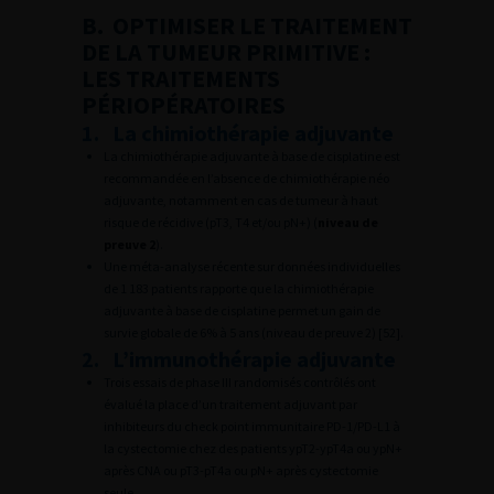
B. OPTIMISER LE TRAITEMENT
DE LA TUMEUR PRIMITIVE :
LES TRAITEMENTS
PÉRIOPÉRATOIRES
1. La chimiothérapie adjuvante
La chimiothérapie adjuvante à base de cisplatine est
recommandée en l’absence de chimiothérapie néo
adjuvante, notamment en cas de tumeur à haut
risque de récidive (pT3, T4 et/ou pN+) (
niveau de
preuve 2
).
Une méta-analyse récente sur données individuelles
de 1 183 patients rapporte que la chimiothérapie
adjuvante à base de cisplatine permet un gain de
survie globale de 6% à 5 ans (niveau de preuve 2) [52].
2. L’immunothérapie adjuvante
Trois essais de phase III randomisés contrôlés ont
évalué la place d’un traitement adjuvant par
inhibiteurs du check point immunitaire PD-1/PD-L1 à
la cystectomie chez des patients ypT2-ypT4a ou ypN+
après CNA ou pT3-pT4a ou pN+ après cystectomie
seule.