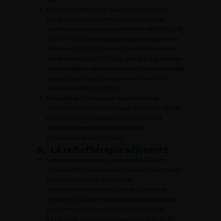
L’essai CheckMate 274 évaluant le Nivolumab vs
Placebo a montré une amélioration de la survie
spécifique dans le groupe expérimental (HR 0,70 CI 0,55-
0,90 ; p<0,001). Le sous-groupe de patients ayant une
expression de PD-L1 ≥1% avait une meilleure survie
spécifique (HR 0,55 CI 0,35-0,85 ; p<0,001). Les données
de survie globale sont attendues tout comme une AMM
probablement restreinte aux patients ayant une
expression de PD-L1 ≥1% [53].
L’essai IMvigor010 évaluant, dans les mêmes
conditions, l’atézolizumab n’a pas atteint son objectif
principal en survie spécifique [54] alors que les
résultats de l’essai AMBASSADOR avec le
Pembrolizumab sont attendus.
3. La radiothérapie adjuvante
Le risque de rechute loco régionale des TVIM est
d’environ 43%. La présence de critères de haut risque (
pT3/ T4 ou pN+ ou R1) sur l’analyse
anatomopathologique est associée au risque de
récidive [55]. La place de la radiothérapie adjuvante
pour diminuer ce risque de récidive est en cours
d’évaluation dans plusieurs essais cliniques [56,57].