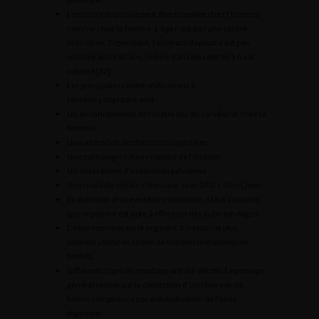
L’entérocystoplastie peut être proposée chez l’homme
comme chez la femme. L’âge n’est pas une contre-
indication. Cependant, l’entérocystoplastie est peu
réalisée après 80 ans, même dans les centres à haut
volume [32].
Les principales contre-indications à
l’entérocystoplastie sont :
Un envahissement de l’urètre (ou du col vésical chez la
femme)
Une altération des fonctions cognitives
Une pathologie inflammatoire de l’intestin
Un antécédent d’irradiation pelvienne
Une maladie rénale chronique avec DFG < 50 mL/min
En prévision d’une entérocystoplastie, il faut s’assurer
que le patient est apte à effectuer des auto-sondages.
L’iléon terminal est le segment d’intestin le plus
souvent utilisé en raison de troubles métaboliques
limités.
Différents types de montage ont été décrits. Le principe
général repose sur la confection d’un réservoir de
bonne compliance par détubulisation de l’anse
digestive.