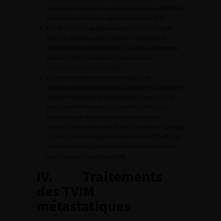
chimiothérapie néoadjuvante si le patiente est éligible.
Le traitement trimodal est une alternative [84].
En cas d’atteinte ganglionnaire pelvienne multiple
(cN2) ou d’adénopathie remontant en regard de
l’artère iliaque commune (cN3), ou d’envahissement
pelvien (cT4b) le traitement repose sur une
chimiothérapie première [84].
La chimiothérapie première n’est pas une
chimiothérapie néoadjuvante. La prise en charge post-
chimiothérapie doit être discutée au cas par cas, en
fonction de l’extension tumorale et de la réponse
thérapeutique. En cas de réponse complète ou
partielle, un traitement local par cystectomie + curage
ou radio-chimiothérapie peut être proposé [85–87]. En
cas de progression, le patient doit être traité comme
une maladie métastatique [84].
IV. Traitements
des TVIM
métastatiques