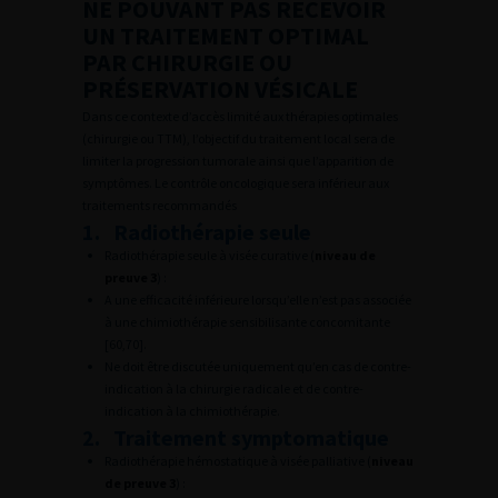
NE POUVANT PAS RECEVOIR
UN TRAITEMENT OPTIMAL
PAR CHIRURGIE OU
PRÉSERVATION VÉSICALE
Dans ce contexte d’accès limité aux thérapies optimales
(chirurgie ou TTM), l’objectif du traitement local sera de
limiter la progression tumorale ainsi que l’apparition de
symptômes. Le contrôle oncologique sera inférieur aux
traitements recommandés
1. Radiothérapie seule
Radiothérapie seule à visée curative (
niveau de
preuve 3
) :
A une efficacité inférieure lorsqu’elle n’est pas associée
à une chimiothérapie sensibilisante concomitante
[60,70].
Ne doit être discutée uniquement qu’en cas de contre-
indication à la chirurgie radicale et de contre-
indication à la chimiothérapie.
2. Traitement symptomatique
Radiothérapie hémostatique à visée palliative (
niveau
de preuve 3
) :