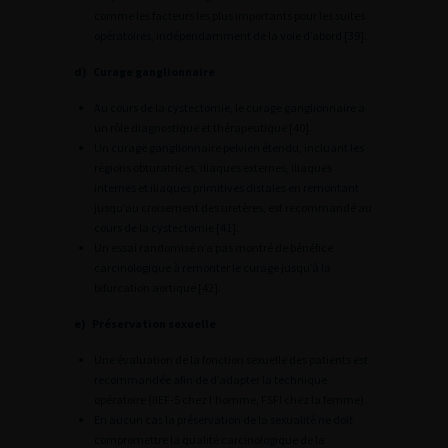
comme les facteurs les plus importants pour les suites
opératoires, indépendamment de la voie d’abord [39].
d) Curage ganglionnaire
Au cours de la cystectomie, le curage ganglionnaire a
un rôle diagnostique et thérapeutique [40].
Un curage ganglionnaire pelvien étendu, incluant les
régions obturatrices, iliaques externes, iliaques
internes et iliaques primitives distales en remontant
jusqu’au croisement des uretères, est recommandé au
cours de la cystectomie [41].
Un essai randomisé n’a pas montré de bénéfice
carcinologique à remonter le curage jusqu’à la
bifurcation aortique [42].
e) Préservation sexuelle
Une évaluation de la fonction sexuelle des patients est
recommandée afin de d’adapter la technique
opératoire (IIEF-5 chez l’homme, FSFI chez la femme).
En aucun cas la préservation de la sexualité ne doit
compromettre la qualité carcinologique de la