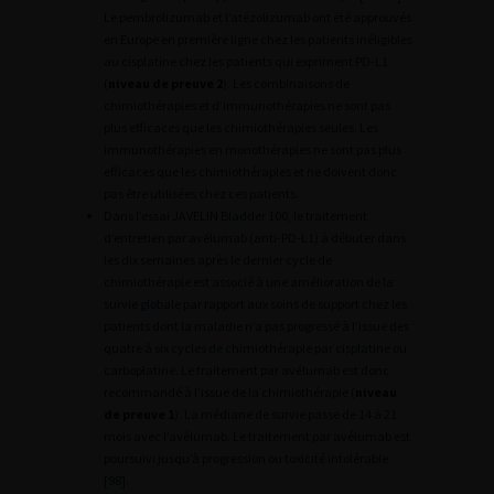
Le pembrolizumab et l’atézolizumab ont été approuvés
en Europe en première ligne chez les patients inéligibles
au cisplatine chez les patients qui expriment PD-L1
(
niveau de preuve 2
). Les combinaisons de
chimiothérapies et d’immunothérapies ne sont pas
plus efficaces que les chimiothérapies seules. Les
immunothérapies en monothérapies ne sont pas plus
efficaces que les chimiothérapies et ne doivent donc
pas être utilisées chez ces patients.
Dans l’essai JAVELIN Bladder 100, le traitement
d’entretien par avélumab (anti-PD-L1) à débuter dans
les dix semaines après le dernier cycle de
chimiothérapie est associé à une amélioration de la
survie globale par rapport aux soins de support chez les
patients dont la maladie n’a pas progressé à l’issue des
quatre à six cycles de chimiothérapie par cisplatine ou
carboplatine. Le traitement par avélumab est donc
recommandé à l’issue de la chimiothérapie (
niveau
de preuve 1
). La médiane de survie passe de 14 à 21
mois avec l’avélumab. Le traitement par avélumab est
poursuivi jusqu’à progression ou toxicité intolérable
[98].