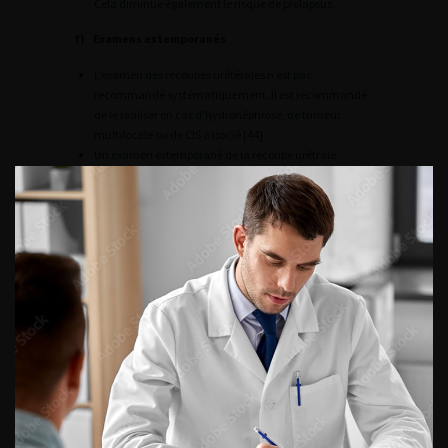
Cela diminue également le risque de prolapsus.
f) Examens extemporanés
L’examen des recoupes urétérales n’est pas
recommandé systématiquement. Il est recommandé
de le réaliser en cas d’hydronéphrose, de tumeur
multifocale ou de CIS associé [44].
Un examen extemporané de la recoupe urétrale
(orientée, pour faciliter l’analyse
anatomopathologique) est recommandé lorsqu’une
entérocystoplastie est envisagée ou en cas de doute sur
l’indication d’urétrectomie [45].
La présence de tumeur non infiltrante au niveau de
l’urètre, y compris le CIS, n’est pas un contre-indication
absolue à la réalisation d’une entérocystoplastie, sous
réserve que le patient accepte une surveillance
endoscopique régulière [46].
g) Urètre
Une urétrectomie est recommandée en cas d’atteinte
de l’urètre prostatique chez l’homme par une tumeur
infiltrante, en cas d’envahissement du col vésical ou