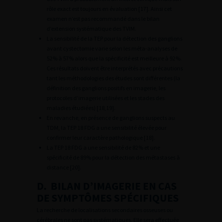
rôle exact est toujours en évaluation [17]. Ainsi cet
examen n’est pas recommandé dans le bilan
d’extension systématique des TVIM.
La sensibilité de la TEP pour la détection des ganglions
avant cystectomie varie selon les méta-analyses de
52% à 57% alors que la spécificité est meilleure à 92%.
Ces résultats doivent être interprétés avec précautions
tant les méthodologies des études sont différentes (la
définition des ganglions positifs en imagerie, les
protocoles d’imagerie utilisées et les stades des
maladies étudiées) [18,19].
En revanche, en présence de ganglions suspects au
TDM, la TEP 18 FDG a une sensibilité élevée pour
confirmer leur caractère pathologique [18].
La TEP 18 FDG a une sensibilité de 82% et une
spécificité de 89% pour la détection des métastases à
distance [20].
D. BILAN D’IMAGERIE EN CAS
DE SYMPTÔMES SPÉCIFIQUES
La recherche de localisations secondaires osseuses ou
cérébrales ne sont pas systématiques. Elle sera effectuée