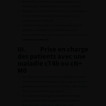
Bonne efficacité initiale sur les symptômes, mais
modeste dans le temps (médiane 3 à 6 mois) [83].
Discutée en cas de contre-indication à l’anesthésie ou
d’échec de l’hémostase endoscopique et en cas
d’espérance de vie limitée.
Les RTUV itératives peuvent être proposées chez les
patients non éligibles à la cystectomie ou à un
traitement trimodal, avec une espérance de vie courte
(
niveau de preuve 3
).
III. Prise en charge
des patients avec une
maladie cT4b ou cN+
M0
Les patients avec une maladie localement avancée
(envahissement des organes de voisinage ou atteinte
ganglionnaire pelvienne cN+) sur le bilan d’évaluation
initial, ont un pronostic plus réservé.
En cas d’atteinte ganglionnaire pelvienne unique
(cN1), le traitement se rapproche du traitement
standard par cystectomie, précédée d’une