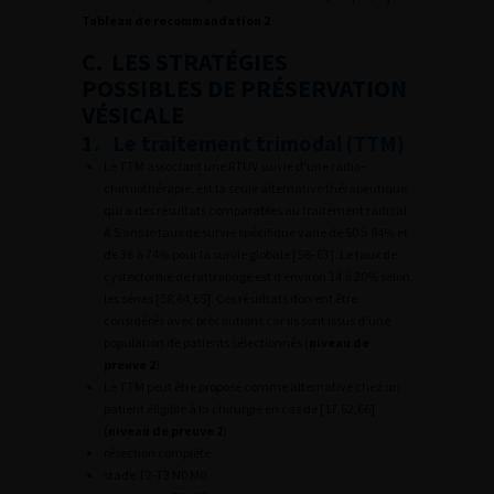
Tableau de recommandation 2
C. LES STRATÉGIES
POSSIBLES DE PRÉSERVATION
VÉSICALE
1. Le traitement trimodal (TTM)
Le TTM associant une RTUV suivie d’une radio-
chimiothérapie, est la seule alternative thérapeutique
qui a des résultats comparables au traitement radical.
A 5 ans le taux de survie spécifique varie de 50 à 84% et
de 36 à 74% pour la survie globale [58–63]. Le taux de
cystectomie de rattrapage est d’environ 14 à 20% selon
les séries [58,64,65]. Ces résultats doivent être
considérés avec précautions car ils sont issus d’une
population de patients sélectionnés (
niveau de
preuve 2
).
Le TTM peut être proposé comme alternative chez un
patient éligible à la chirurgie en cas de [17,62,66]
(
niveau de preuve 2
) :
résection complète
stade T2-T3 N0 M0