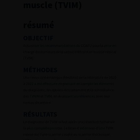
muscle (TVIM)
résumé
OBJECTIF
Actualiser les recommandations du CCAFU pour la prise en
charge des tumeurs de la vessie infiltrant le muscle vésical
(TVIM).
MÉTHODES
Une revue systématique (Medline) de la littérature de 2020
à 2022 a été effectuée en prenant en compte les éléments
du diagnostic, les options de traitement et la surveillance
des TVNIM et TVIM, en évaluant les références avec leur
niveau de preuve.
RÉSULTATS
Le diagnostic de TVIM se fait après une résection tumorale
la plus complète possible. Le bilan d’extension d’une TVIM
repose sur l’uro-scanner couplé au scanner thoracique.