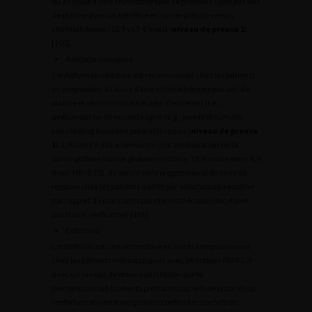
ou à l’issue d’une chimiothérapie de première ligne par sels
de platine avec un bénéfice en survie globale versus
chimiothérapie (10,3 vs 7,4 mois) (
niveau de preuve 1
)
[100].
Anticorps conjugués
L’enfortumab védotine est recommandé chez les patients
en progression à l’issue d’une chimiothérapie par sels de
platine et une immunothérapie d’entretien (i.e.,
avélumab) ou de seconde ligne (e.g., pembrolizumab),
sans testing tissulaire préalable requis (
niveau de preuve
1
). L’étude EV-301 a démontré une amélioration de la
survie globale (survie globale médiane, 12,9 mois contre 8,9
mois; HR : 0,70), de survie sans progression et de taux de
réponse chez les patients traités par enfortumab védotine
par rapport à ceux traités par chimiothérapie (docetaxel,
paclitaxel, vinflunine) [101].
Erdafitinib
L’erdafitinib est une alternative en accès compassionnel
chez les patients métastatiques avec altération
FGFR2/3
avec un niveau de preuve plus faible que le
pembrolizumab (patients prétraités par sels de platine) ou
l’enfortumab védotine (patients prétraités par sels de