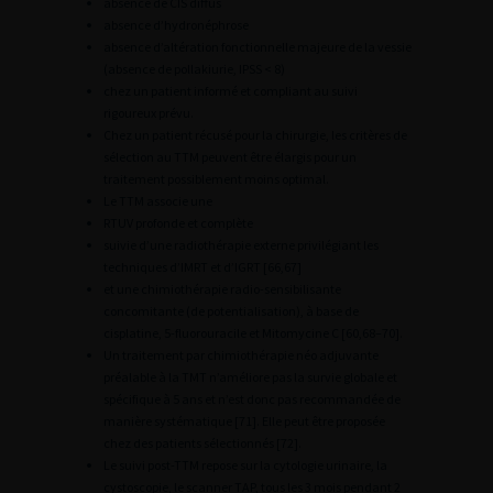
absence de CIS diffus
absence d’hydronéphrose
absence d’altération fonctionnelle majeure de la vessie
(absence de pollakiurie, IPSS < 8)
chez un patient informé et compliant au suivi
rigoureux prévu.
Chez un patient récusé pour la chirurgie, les critères de
sélection au TTM peuvent être élargis pour un
traitement possiblement moins optimal.
Le TTM associe une
RTUV profonde et complète
suivie d’une radiothérapie externe privilégiant les
techniques d’IMRT et d’IGRT [66,67]
et une chimiothérapie radio-sensibilisante
concomitante (de potentialisation), à base de
cisplatine, 5-fluorouracile et Mitomycine C [60,68–70].
Un traitement par chimiothérapie néo adjuvante
préalable à la TMT n’améliore pas la survie globale et
spécifique à 5 ans et n’est donc pas recommandée de
manière systématique [71]. Elle peut être proposée
chez des patients sélectionnés [72].
Le suivi post-TTM repose sur la cytologie urinaire, la
cystoscopie, le scanner TAP, tous les 3 mois pendant 2