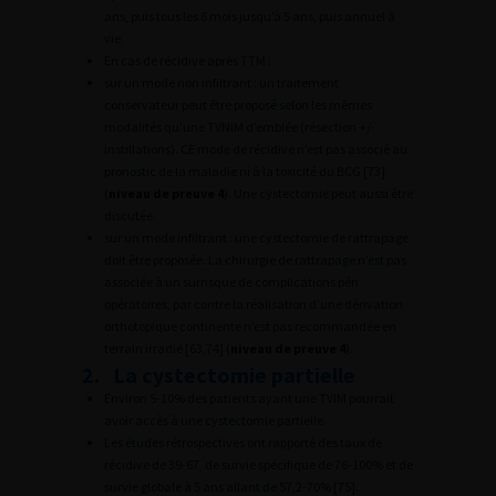
ans, puis tous les 6 mois jusqu’à 5 ans, puis annuel à
vie.
En cas de récidive après TTM :
sur un mode non infiltrant : un traitement
conservateur peut être proposé selon les mêmes
modalités qu’une TVNIM d’emblée (résection +/-
instillations). CE mode de récidive n’est pas associé au
pronostic de la maladie ni à la toxicité du BCG [73]
(
niveau de preuve 4
). Une cystectomie peut aussi être
discutée.
sur un mode infiltrant : une cystectomie de rattrapage
doit être proposée. La chirurgie de rattrapage n’est pas
associée à un surrisque de complications péri
opératoires, par contre la réalisation d’une dérivation
orthotopique continente n’est pas recommandée en
terrain irradié [63,74] (
niveau de preuve 4
).
2. La cystectomie partielle
Environ 5-10% des patients ayant une TVIM pourrait
avoir accès à une cystectomie partielle.
Les études rétrospectives ont rapporté des taux de
récidive de 39-67, de survie spécifique de 76-100% et de
survie globale à 5 ans allant de 57,2-70% [75].