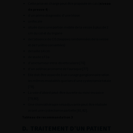
Cette prise en charge peut être proposée en cas (
niveau
de preuve 4
) :
d’un primo diagnostic d’une lésion
unifocale
située dans une portion mobile de la vessie à plus de 2
cm du col et du trigone
de l’absence de CIS (biopsies randomisées de la vessie
et de l’urètre conseillées)
de taille ≤4 cm
de stade ≤T3a
d’une tumeur intra-diverticulaire [76]
d’un adénocarcinome de l’ouraque [77]
Elle doit être associée à un curage ganglionnaire selon
les mêmes modalités que lors d’une cystectomie totale
[78].
La voie d’abord peut-être ouverte ou mini-invasive
[79,80].
Une chimiothérapie néoadjuvante peut être réalisée
avant une cystectomie partielle [81,82].
Tableau de recommandation 3
D. TRAITEMENT D’UN PATIENT