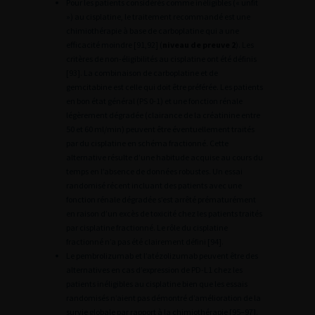
Pour les patients considérés comme inéligibles (« unfit
») au cisplatine, le traitement recommandé est une
chimiothérapie à base de carboplatine qui a une
efficacité moindre [91,92] (
niveau de preuve 2
). Les
critères de non-éligibilités au cisplatine ont été définis
[93]. La combinaison de carboplatine et de
gemcitabine est celle qui doit être préférée. Les patients
en bon état général (PS 0-1) et une fonction rénale
légèrement dégradée (clairance de la créatinine entre
50 et 60 ml/min) peuvent être éventuellement traités
par du cisplatine en schéma fractionné. Cette
alternative résulte d’une habitude acquise au cours du
temps en l’absence de données robustes. Un essai
randomisé récent incluant des patients avec une
fonction rénale dégradée s’est arrêté prématurément
en raison d’un excès de toxicité chez les patients traités
par cisplatine fractionné. Le rôle du cisplatine
fractionné n’a pas été clairement défini [94].
Le pembrolizumab et l’atézolizumab peuvent être des
alternatives en cas d’expression de PD-L1 chez les
patients inéligibles au cisplatine bien que les essais
randomisés n’aient pas démontré d’amélioration de la
survie globale par rapport à la chimiothérapie [95–97].