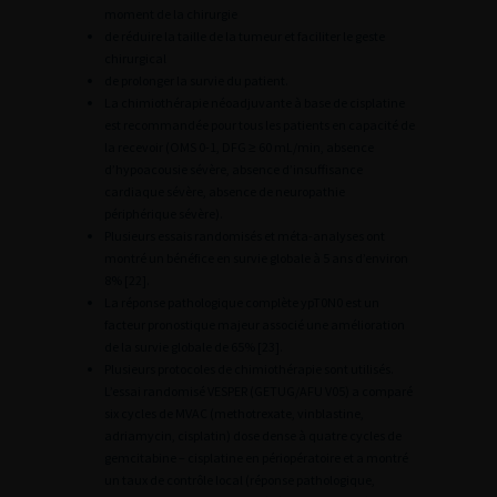
moment de la chirurgie
de réduire la taille de la tumeur et faciliter le geste
chirurgical
de prolonger la survie du patient.
La chimiothérapie néoadjuvante à base de cisplatine
est recommandée pour tous les patients en capacité de
la recevoir (OMS 0-1, DFG ≥ 60 mL/min, absence
d’hypoacousie sévère, absence d’insuffisance
cardiaque sévère, absence de neuropathie
périphérique sévère).
Plusieurs essais randomisés et méta-analyses ont
montré un bénéfice en survie globale à 5 ans d’environ
8% [22].
La réponse pathologique complète ypT0N0 est un
facteur pronostique majeur associé une amélioration
de la survie globale de 65% [23].
Plusieurs protocoles de chimiothérapie sont utilisés.
L’essai randomisé VESPER (GETUG/AFU V05) a comparé
six cycles de MVAC (methotrexate, vinblastine,
adriamycin, cisplatin) dose dense à quatre cycles de
gemcitabine – cisplatine en périopératoire et a montré
un taux de contrôle local (réponse pathologique,