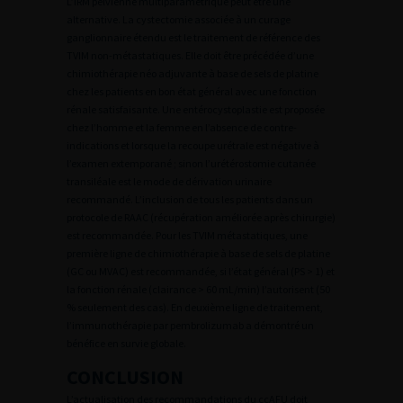
L’IRM pelvienne multiparamétrique peut être une
alternative. La cystectomie associée à un curage
ganglionnaire étendu est le traitement de référence des
TVIM non-métastatiques. Elle doit être précédée d’une
chimiothérapie néo adjuvante à base de sels de platine
chez les patients en bon état général avec une fonction
rénale satisfaisante. Une entérocystoplastie est proposée
chez l’homme et la femme en l’absence de contre-
indications et lorsque la recoupe urétrale est négative à
l’examen extemporané ; sinon l’urétérostomie cutanée
transiléale est le mode de dérivation urinaire
recommandé. L’inclusion de tous les patients dans un
protocole de RAAC (récupération améliorée après chirurgie)
est recommandée. Pour les TVIM métastatiques, une
première ligne de chimiothérapie à base de sels de platine
(GC ou MVAC) est recommandée, si l’état général (PS > 1) et
la fonction rénale (clairance > 60 mL/min) l’autorisent (50
% seulement des cas). En deuxième ligne de traitement,
l’immunothérapie par pembrolizumab a démontré un
bénéfice en survie globale.
CONCLUSION
L’actualisation des recommandations du ccAFU doit