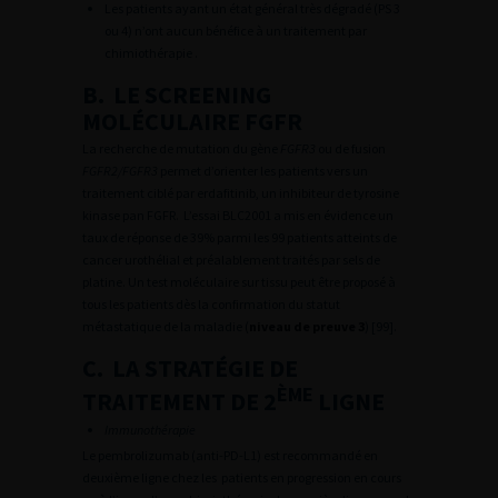
Les patients ayant un état général très dégradé (PS 3
ou 4) n’ont aucun bénéfice à un traitement par
chimiothérapie .
B. LE SCREENING
MOLÉCULAIRE FGFR
La recherche de mutation du gène
FGFR3
ou de fusion
FGFR2/FGFR3
permet d’orienter les patients vers un
traitement ciblé par erdafitinib, un inhibiteur de tyrosine
kinase pan FGFR. L’essai BLC2001 a mis en évidence un
taux de réponse de 39% parmi les 99 patients atteints de
cancer urothélial et préalablement traités par sels de
platine. Un test moléculaire sur tissu peut être proposé à
tous les patients dès la confirmation du statut
métastatique de la maladie (
niveau de preuve 3
) [99].
C. LA STRATÉGIE DE
ÈME
TRAITEMENT DE 2
LIGNE
Immunothérapie
Le pembrolizumab (anti-PD-L1) est recommandé en
deuxième ligne chez les patients en progression en cours