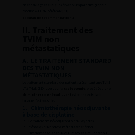
en cas de signes cliniques évocateurs par scintigraphie
osseuse ou TDM cérébrale [21].
Tableau de recommandation 1
II. Traitement des
TVIM non
métastatiques
A. LE TRAITEMENT STANDARD
DES TVIM NON
MÉTASTATIQUES
Le traitement standard des patients présentant une TVIM
cT2-T4aN0M0 repose sur la
cystectomie
, précédée d’une
chimiothérapie néoadjuvante
à base de cisplatine
lorsque c’est possible.
1. Chimiothérapie néoadjuvante
à base de cisplatine
Le traitement néoadjuvant a pour objectifs :
d’éradiquer les micro-métastases et éviter
l’implantation de cellules tumorales circulantes au