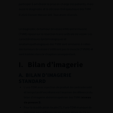
participer à améliorer la prise en charge des patients, mais
aussi le diagnostic et la décision thérapeutique des TVIM.
© 2022 Elsevier Masson SAS. Tous droits réservés.
Le diagnostic de tumeur de vessie infiltrant le muscle
(TVIM) repose sur la résection trans-urétrale de vessie. Les
caractéristiques épidémiologiques et
anatomopathologiques des TVIM sont similaires à celles
des tumeurs de vessie n’infiltrant pas le muscle (TVNIM) et
sont traitées dans le chapitre correspondant.
I. Bilan d’imagerie
A. BILAN D’IMAGERIE
STANDARD
L’uro-TDM avec injection de produit de contraste iodé
et temps tardif excrétoire est l’examen de référence du
bilan d’imagerie abdominopelvien des TVIM (
niveau
de preuve 3
).
Pour la stadification locale (T), l’uro-TDM manque de
précision pour différencier les stades allant du Ta au