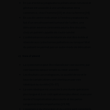
En cas d’entérocystoplastie la préservation nerveuse et
génitale est associée à une amélioration de la
continence, chez l’homme [33] et chez la femme [34].
En cas de contre-indication à l’entérocystoplastie du
fait d’un envahissement tumoral de l’urètre, une
dérivation externe continente pourra être discutée,
chez un patient capable de s’auto-sonder.
L’urétérostomie cutanée bilatérale doit être évitée et
réservée aux cystectomies palliatives ou lorsque l’état
du patient ne permet pas un autre mode de dérivation.
c) Voie d’abord
La cystectomie peut être réalisée par voie ouverte, par
voie laparoscopique simple ou robot-assistée.
Les résultats carcinologiques, la qualité de vie et le
taux de complications sont identiques par voie
robotique ou ouverte [35–37].
La voie robotique est associée à une durée opératoire
plus longue et à un coût opératoire plus élevé, mais une
durée d’hospitalisation plus courte et des pertes
sanguines moins importantes [29,38].
L’expérience du chirurgien et du centre sont considérés