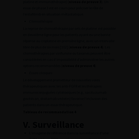
platine et immunothérapie) (
niveau de preuve 3
). Un
essai de phase 3 est en cours pour préciser le rôle de
l’erdafitinib en situation métastatique.
Chimiothérapie
La reprise de chimiothérapie par sels de platine est possible
en deuxième ligne pour les patients ayant eu une bonne
réponse au cisplatine en première ligne, avec un intervalle
libre de plus de six mois [102] (
niveau de preuve 4
). Les
chimiothérapies par vinflunine ou taxanes peuvent être
considérées en cas d’impossibilité d’administrer les autres
options recommandées (
niveau de preuve 4
)
Essais cliniques
Le développement prometteur de nouvelles voies
thérapeutiques avec les anti-FGFR et les thérapies
immunoconjuguées cytotoxiques (e.g., sacituzumab
govitécan, disitamab vedotin) favorise l’inclusion des
patients dans un essai thérapeutique.
Tableau de recommandation 4
V. Surveillance
L’imagerie de référence dans la surveillance d’une