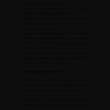
bonne survie après cystectomie [26].
Le risque de complications postopératoires est lié à
l’âge, aux comorbidités, aux antécédents de
radiothérapie ou chirurgie pelvienne, au volume de
cystectomie de l’opérateur et du centre et au type de
dérivation urinaire [27,28].
La cystectomie doit être programmée dans un délai < 3
mois après le diagnostic de TVIM. Une méta-analyse a
montré qu’au-delà, il existait un effet dommageable
sur la survie globale [29].
En cas de chimiothérapie néoadjuvante, la chirurgie
doit être réalisée dans les 10 à 12 semaines après la
dernière cure de chimiothérapie [30,31].
b) Choix de la dérivation urinaire
Le choix du mode de dérivation urinaire doit être pris
en accord avec le patient correctement informé, en
prenant en compte les critères carcinologiques,
fonctionnels et personnels.
L’urétérostomie cutanée trans-iléale de type Bricker et
l’entérocystoplastie sont les dérivations urinaires à
privilégier.