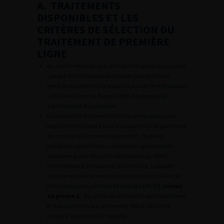
A. TRAITEMENTS
DISPONIBLES ET LES
CRITÈRES DE SÉLECTION DU
TRAITEMENT DE PREMIÈRE
LIGNE
Au stade métastatique, le choix thérapeutique va tenir
compte des facteurs pronostiques que sont l’état
général du patient et la présence ou non de métastases
viscérales (score de Bajorin) [88] et la possibilité
d’administrer du cisplatine.
Le traitement de première intention repose sur une
polychimiothérapie à base de cisplatine si le patient est
en mesure de la recevoir (patient fit). Plusieurs
protocoles sont utilisés. L’association gemcitabine –
cisplatine a une efficacité comparable au MVAC
(methotrexate, vinblastine, adriamycin, cisplatin)
dose dense avec une médiane de survie d’environ 14
mois, mais avec une toxicité moindre [89,90] (
niveau
de preuve 1
). Six cycles de chimiothérapie constituent
le standard même si un nombre réduit de cycles
(jusqu’à quatre) est acceptable.