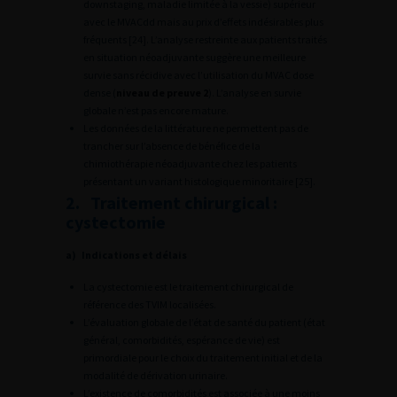
downstaging, maladie limitée à la vessie) supérieur
avec le MVACdd mais au prix d’effets indésirables plus
fréquents [24]. L’analyse restreinte aux patients traités
en situation néoadjuvante suggère une meilleure
survie sans récidive avec l’utilisation du MVAC dose
dense (
niveau de preuve 2
). L’analyse en survie
globale n’est pas encore mature.
Les données de la littérature ne permettent pas de
trancher sur l’absence de bénéfice de la
chimiothérapie néoadjuvante chez les patients
présentant un variant histologique minoritaire [25].
2. Traitement chirurgical :
cystectomie
a) Indications et délais
La cystectomie est le traitement chirurgical de
référence des TVIM localisées.
L’évaluation globale de l’état de santé du patient (état
général, comorbidités, espérance de vie) est
primordiale pour le choix du traitement initial et de la
modalité de dérivation urinaire.
L’existence de comorbidités est associée à une moins