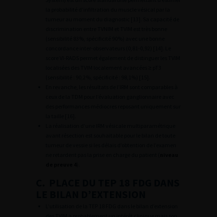
la probabilité d’infiltration du muscle vésical par la
tumeur au moment du diagnostic [13]. Sa capacité de
discrimination entre TVNIM et TVIM est très bonne
(sensibilité 83%, spécificité 90%) avec une bonne
concordance inter-observateurs (0,81-0,92) [14]. Le
score VI-RADS permet également de distinguer les TVIM
localisées des TVIM localement avancées ≥ pT3
(sensibilité : 90,2%, spécificité : 98,1%) [15].
En revanche, les résultats de l’IRM sont comparables à
ceux de la TDM pour l’évaluation ganglionnaire avec
des performances médiocres reposant uniquement sur
la taille [16].
La réalisation d’une IRM vésicale multiparamétrique
avant résection est souhaitable pour le bilan de toute
tumeur de vessie si les délais d’obtention de l’examen
ne retardent pas la prise en charge du patient (
niveau
de preuve 4
).
C. PLACE DU TEP 18 FDG DANS
LE BILAN D’EXTENSION
L’utilisation de la TEP 18 FDG dans le bilan d’extension
des TVIM a probablement un intérêt clinique mais son