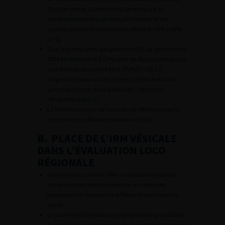
T3a. Par contre, la précision diagnostique d’un
envahissement de la graisse péri vésicale et des
organes adjacents est meilleure allant de 55% à 92%
[1–6].
Pour la stadification ganglionnaire (N), la sensibilité du
TDM est faible de 30 à 53% selon les études alors que la
spécificité se situe entre 68 et 100% [7–10]. Le
diagnostic repose sur des critères de forme et taille
(petit axe > 8 mm dans le pelvis et > 10 mm en
rétropéritonéal) [11].
Le TDM thoracique est l’examen de référence pour la
recherche de métastase pulmonaire [12].
B. PLACE DE L’IRM VÉSICALE
DANS L’ÉVALUATION LOCO
RÉGIONALE
Comparée au scanner, l’IRM multiparamétrique de
vessie a une excellente résolution en contraste,
permettant d’identifier les différentes couches de la
vessie.
Le score VI-RADS (Vesical Imaging Reporting and Data
System) est un score standardisé permettant d’estimer