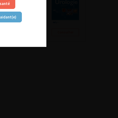
 santé
 aidant(e)
Consulter
Consulter