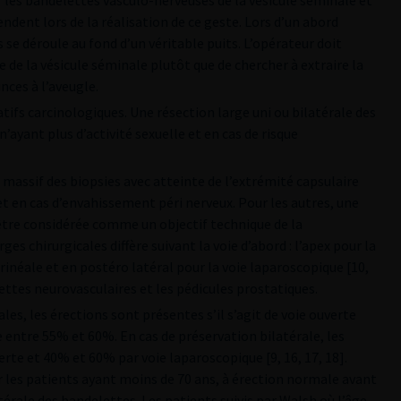
er les bandelettes vasculo-nerveuses de la vésicule séminale et
tendent lors de la réalisation de ce geste. Lors d’un abord
 se déroule au fond d’un véritable puits. L’opérateur doit
ie de la vésicule séminale plutôt que de chercher à extraire la
nces à l’aveugle.
ifs carcinologiques. Une résection large uni ou bilatérale des
’ayant plus d’activité sexuelle et en cas de risque
massif des biopsies avec atteinte de l’extrémité capsulaire
et en cas d’envahissement péri nerveux. Pour les autres, une
être considérée comme un objectif technique de la
es chirurgicales diffère suivant la voie d’abord : l’apex pour la
érinéale et en postéro latéral pour la voie laparoscopique [10,
lettes neurovasculaires et les pédicules prostatiques.
es, les érections sont présentes s’il s’agit de voie ouverte
 entre 55% et 60%. En cas de préservation bilatérale, les
rte et 40% et 60% par voie laparoscopique [9, 16, 17, 18].
r les patients ayant moins de 70 ans, à érection normale avant
térale des bandelettes. Les patients suivis par Walsh où l’âge