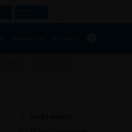
Devenir
Espace Grand
er
Membre
Public
NS
PRATIQUES PRO
RECHERCHE
mandations
Travaux des comités
ACCÈS DIRECT
Fiches informations pour