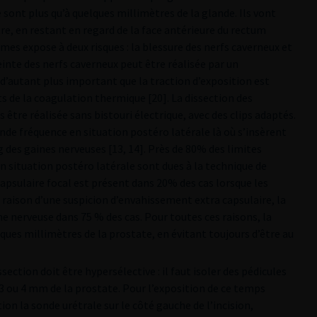
ne sont plus qu’à quelques millimètres de la glande. Ils vont
tre, en restant en regard de la face antérieure du rectum
ames expose à deux risques : la blessure des nerfs caverneux et
teinte des nerfs caverneux peut être réalisée par un
 d’autant plus important que la traction d’exposition est
ets de la coagulation thermique [20]. La dissection des
être réalisée sans bistouri électrique, avec des clips adaptés.
nde fréquence en situation postéro latérale là où s’insèrent
 des gaines nerveuses [13, 14]. Près de 80% des limites
n situation postéro latérale sont dues à la technique de
apsulaire focal est présent dans 20% des cas lorsque les
raison d’une suspicion d’envahissement extra capsulaire, la
 nerveuse dans 75 % des cas. Pour toutes ces raisons, la
lques millimètres de la prostate, en évitant toujours d’être au
section doit être hypersélective : il faut isoler des pédicules
 3 ou 4 mm de la prostate. Pour l’exposition de ce temps
ion la sonde urétrale sur le côté gauche de l’incision,