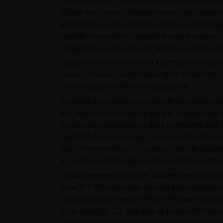
coeliochirurgie, l’opérateur doit veiller à écart
clipper les tractus fibreux et vasculaires qui se 
abdominal, la dissection des vésicules séminales
réaliser la section en laissant en place une part
totalité de la vésicule séminale en posant des pi
Ce geste est naturellement fonction des impérat
lames nerveuses sera réalisée chez les patients n
carcinologique d’effraction capsulaire.
Ce risque est important en cas d’envahissement 
des biopsies, présence d’un grade 4 majoritaire 
dissection hyperselective des bandelettes doit 
prostatectomie radicale. La localisation des marg
voie rétropubienne, le col vésical pour la voie p
3, 21]. Dans cette région, se trouvent les bande
En cas de préservation des bandelettes unilatéral
dans 15 à 70% des cas et par voie laparoscopique
résultats varient entre 35% et 90% par voie ouve
Vallencien [15, 22] rapporte un taux de 75% pou
l’intervention et ayant eu une préservation bila