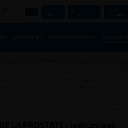
Mon
Mes
Mes
Se
CNPU
panier
outils
favoris
connect
AFU
AFU ACADÉMIE
ÉVÈNEMENTS DE L’AFU
PUBLICATIO
Progrès en Urologie
 Urology
Rapports du CFU
Recom
FMC
HIRURGIE DU CANCER DE LA PROSTATE : Indications et
 vasculo-nerveuses lors de la prostato-vésiculectomie totale
Ajouter à ma sélection
E LA PROSTATE : Indications