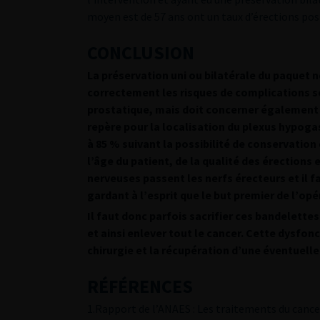
moyen est de 57 ans ont un taux d’érections pos
CONCLUSION
La préservation uni ou bilatérale du paquet 
correctement les risques de complications se
prostatique, mais doit concerner également le
repère pour la localisation du plexus hypogas
à 85 % suivant la possibilité de conservatio
l’âge du patient, de la qualité des érections
nerveuses passent les nerfs érecteurs et il 
gardant à l’esprit que le but premier de l’opér
Il faut donc parfois sacrifier ces bandelette
et ainsi enlever tout le cancer. Cette dysfo
chirurgie et la récupération d’une éventuelle
RÉFÉRENCES
1.Rapport de l’ANAES : Les traitements du cancer