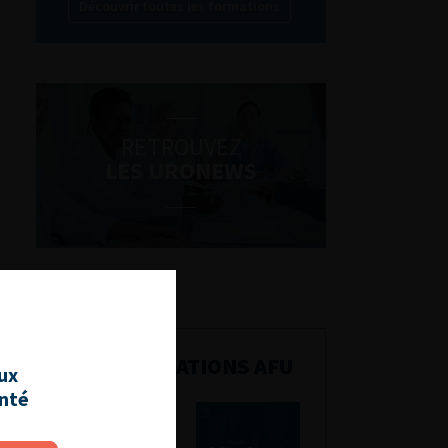
Découvrir toutes les formations
RETROUVEZ
LES URONEWS
PUBLICATIONS AFU
aux
anté