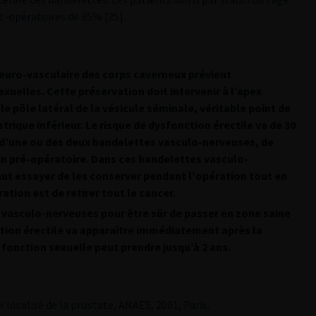
t-opératoires de 85% [25].
neuro-vasculaire des corps caverneux prévient
xuelles. Cette préservation doit intervenir à l’apex
 pôle latéral de la vésicule séminale, véritable point de
trique inférieur. Le risque de dysfonction érectile va de 30
n d’une ou des deux bandelettes vasculo-nerveuses, de
 en pré-opératoire. Dans ces bandelettes vasculo-
faut essayer de les conserver pendant l’opération tout en
ation est de retirer tout le cancer.
s vasculo-nerveuses pour être sûr de passer en zone saine
nction érectile va apparaître immédiatement après la
 fonction sexuelle peut prendre jusqu’à 2 ans.
 localisé de la prostate, ANAES, 2001, Paris.