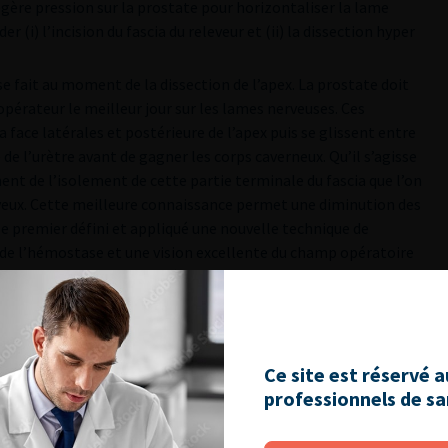
égère pression sur la prostate pour horizontaliser la lame
(i) l’incision du fascia du releveur et (ii) la dissection hyper
e fait au moment de la dissection de l’apex. La prostate doit
opérateur le meilleur jour sur les lames nerveuses. Ces
 face latérales et postérieure de l’apex puis se glissent entre
é de l’urètre avant de gagner les corps caverneux. Qu’il s’agisse
ent de l’isolement de cette partie terminale du fascia que l’on
veux. Cette meilleure connaissance permet une diminution des
 le premier défini et appliqué une nouvelle technique de
 de l’hémostase et une vision excellente du champ opératoire
icale. D’autres ont essayé d’appliquer ces techniques de
taux d’impuissance plus élevé [8, 11, 16, 17].
 seul paquet neuro-vasculaire pouvait suffire à conserver la
rèse d’un paquet neuro-vasculaire peut donc être réalisée de
Ce site est réservé 
unterberg.
professionnels de s
tes doit également être réalisée en arrière et latéralement,
 de la dissection du plexus hypogastrique inférieur et son