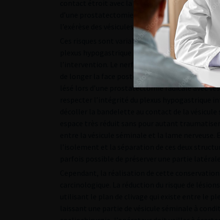
contact étroit avec la vésicule séminale expliqu
d’une prostatectomie radicale. Ces risques sont
l’exérèse des vésicules séminales s’effectue di
Ces risques sont variables en fonction de l’expér
plexus hypogastrique peut également être lésé a
l’intervention. Le nerf caverneux notamment ém
de longer la face postéro-latérale de la prostate
lésé lors d’une prostatectomie radicale avec v
respecter l’intégrité du plexus hypogastrique inf
décoller la bandelette au contact de la vésicule 
espace très réduit sans pour autant traumatiser 
entre la vésicule séminale et la lame nerveuse. E
l’isolement et la séparation de ces deux structur
parfois possible de préserver une partie latéral
Cependant, la réalisation de cette conservation n
carcinologique. La réduction du risque de lésions
utilisant le plan de clivage qui existe entre le p
laissant une partie de vésicule séminale à condi