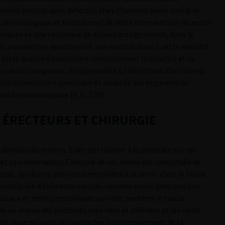
cancers prostatiques détectés chez l’homme jeune souligne
s carcinologique et fonctionnel de cette intervention nécessite
iques et une technique de dissection rigoureuse, dans le
urs paramètres apporteront leur contribution à cette réussite
 (ii) la qualité d’exposition conditionnant la sécurité et la
 des pertes sanguines, indispensable à l’obtention d’un champ
 instrumentation spécifique et adaptée aux exigences du
ord laparoscopique [4, 5, 7,10].
S ÉRECTEURS ET CHIRURGIE
térales du rectum. Elles distribuent à la prostate sur ses
 et son innervation. Chacune de ces lames est constituée de
euse, qui donne une certaine solidité à la lame : c’est le fascia
le, constituée d’éléments vasculo-nerveux noyés dans un tissu
isseaux et nerfs prostatiques qui vont perforer le fascia
e au niveau des pédicules supérieur et inférieur et les nerfs
astrique qui vont se rapprocher progressivement de la