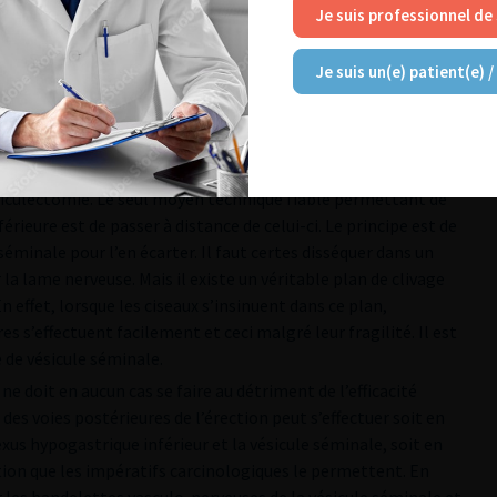
ent les risques de lésions importants qui peuvent survenir lors
Je suis professionnel de
 majorés lorsque le patient présente un pelvis profond et que
fficilement dans un champ opératoire hémorragique.
Je suis un(e) patient(e) /
ience de l’opérateur et de la technique opératoire utilisée. Le
u niveau de ses afférences ou efférences selon le type de
erge du bord antéro-inférieur du plexus hypogastrique avant
. Il passe donc au contact de la vésicule séminale et peut être
ésiculectomie. Le seul moyen technique fiable permettant de
érieure est de passer à distance de celui-ci. Le principe est de
séminale pour l’en écarter. Il faut certes disséquer dans un
la lame nerveuse. Mais il existe un véritable plan de clivage
n effet, lorsque les ciseaux s’insinuent dans ce plan,
es s’effectuent facilement et ceci malgré leur fragilité. Il est
e de vésicule séminale.
e doit en aucun cas se faire au détriment de l’efficacité
 des voies postérieures de l’érection peut s’effectuer soit en
lexus hypogastrique inférieur et la vésicule séminale, soit en
tion que les impératifs carcinologiques le permettent. En