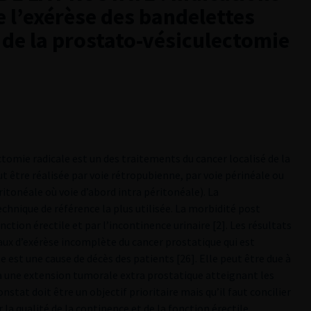
e l’exérèse des bandelettes
 de la prostato-vésiculectomie
omie radicale est un des traitements du cancer localisé de la
ut être réalisée par voie rétropubienne, par voie périnéale ou
itonéale où voie d’abord intra péritonéale). La
chnique de référence la plus utilisée. La morbidité post
ction érectile et par l’incontinence urinaire [2]. Les résultats
taux d’exérèse incomplète du cancer prostatique qui est
 est une cause de décès des patients [26]. Elle peut être due à
 à une extension tumorale extra prostatique atteignant les
onstat doit être un objectif prioritaire mais qu’il faut concilier
 la qualité de la continence et de la fonction érectile