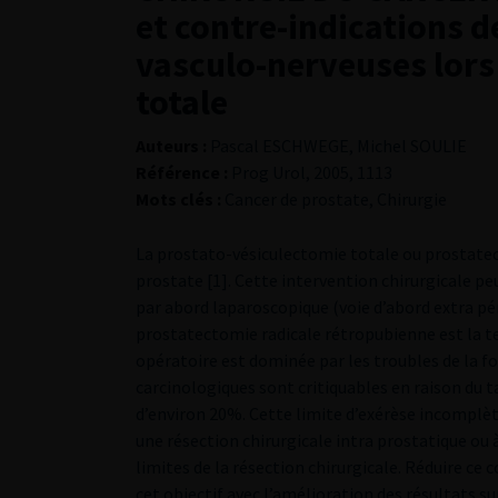
et contre-indications d
vasculo-nerveuses lors
totale
Auteurs :
Pascal ESCHWEGE, Michel SOULIE
Référence :
Prog Urol, 2005, 1113
Mots clés :
Cancer de prostate, Chirurgie
La prostato-vésiculectomie totale ou prostatect
prostate [1]. Cette intervention chirurgicale pe
par abord laparoscopique (voie d’abord extra pér
prostatectomie radicale rétropubienne est la te
opératoire est dominée par les troubles de la fon
carcinologiques sont critiquables en raison du 
d’environ 20%. Cette limite d’exérèse incomplète
une résection chirurgicale intra prostatique ou
limites de la résection chirurgicale. Réduire ce c
cet objectif avec l’amélioration des résultats sur