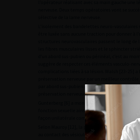
l’opérateur réalisant avec sa main gauche une l
nerveuse. Deux temps opératoires vont se succéder 
sélective de la lame nerveuse.
L’isolement des bandelettes neuro-vasculaires s
être luxée sans aucune traction pour donner à l’
structures neurovasculaires passent le long de la
les fibres musculaires lisses et le sphincter stri
d’un abord sus-pubien ou périnéal, c’est au mom
suggère de respecter ces éléments vasculo-ner
complications liées à sa lésion. Walsh [23-25] a
préservation nerveuse par un meilleur contrôle
par abord sus-pubien dans la prostatectomie rad
préservation nerveuse par abord périnéal avec un 
Gunterberg [6] a montré que la préservation d’un
fonction sexuelle ainsi que la continence. L’exé
façon unilatérale comme l’ont montré Lue et G
Selon Mauroy [12], la préservation des bandelet
au contact des vésicules séminales. La difficulté