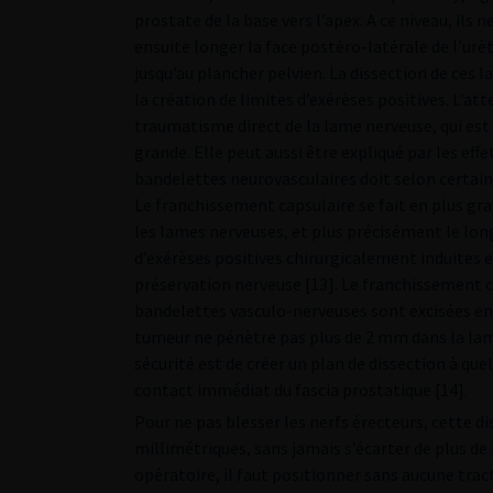
prostate de la base vers l’apex. A ce niveau, ils 
ensuite longer la face postéro-latérale de l’urè
jusqu’au plancher pelvien. La dissection de ces l
la création de limites d’exérèses positives. L’at
traumatisme direct de la lame nerveuse, qui est
grande. Elle peut aussi être expliqué par les eff
bandelettes neurovasculaires doit selon certains 
Le franchissement capsulaire se fait en plus gra
les lames nerveuses, et plus précisément le long
d’exérèses positives chirurgicalement induites e
préservation nerveuse [13]. Le franchissement c
bandelettes vasculo-nerveuses sont excisées en 
tumeur ne pénètre pas plus de 2 mm dans la lame
sécurité est de créer un plan de dissection à que
contact immédiat du fascia prostatique [14].
Pour ne pas blesser les nerfs érecteurs, cette dis
millimétriques, sans jamais s’écarter de plus de
opératoire, il faut positionner sans aucune tract