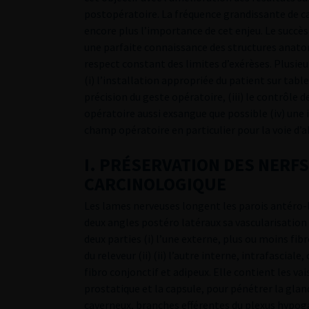
postopératoire. La fréquence grandissante de 
encore plus l’importance de cet enjeu. Le succè
une parfaite connaissance des structures anatom
respect constant des limites d’exérèses. Plusie
(i) l’installation appropriée du patient sur table
précision du geste opératoire, (iii) le contrôle
opératoire aussi exsangue que possible (iv) une
champ opératoire en particulier pour la voie d’ab
I. PRÉSERVATION DES NERF
CARCINOLOGIQUE
Les lames nerveuses longent les parois antéro-la
deux angles postéro latéraux sa vascularisation
deux parties (i) l’une externe, plus ou moins fibr
du releveur (ii) (ii) l’autre interne, intrafascia
fibro conjonctif et adipeux. Elle contient les va
prostatique et la capsule, pour pénétrer la gland
caverneux, branches efférentes du plexus hypog