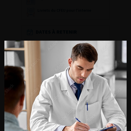
Livrets du CFEU pour l'interne
DATES À RETENIR
DU VENDREDI 4 AU SAMEDI 5
SEPTEMBRE 2026
Journée d’andrologie et de
médecine sexuelle 2026
ENQUÊTES DE PRATIQUES