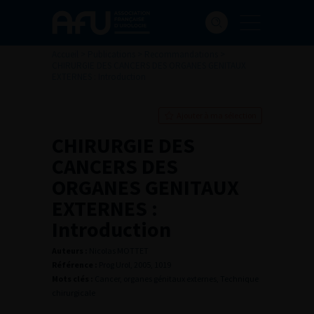
Accueil
>
Publications
>
Recommandations
>
CHIRURGIE DES CANCERS DES ORGANES GENITAUX
EXTERNES : Introduction
Ajouter à ma sélection
CHIRURGIE DES
CANCERS DES
ORGANES GENITAUX
EXTERNES :
Introduction
Auteurs :
Nicolas MOTTET
Référence :
Prog Urol, 2005, 1019
Mots clés :
Cancer, organes génitaux externes, Technique
chirurgicale