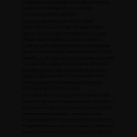
La chirurgie des tumeurs des organes génitaux externes
concerne des pathologies dont les niveaux de
connaissance sont très différents.
La chirurgie des tumeurs du testicule est bien
standardisée. La castration par voie inguinale est le
premier temps diagnostic et thérapeutique. Le curage
rétropéritonéal recoupe deux situations opposées. Le
curage de stadification d’une tumeur non métastatique
est une option thérapeutique dans des situations à risque
bien défini. La chirurgie des masses résiduelles est un geste
très spécialisé. La qualité de sa réalisation conditionne
directement la survie des patients atteints. Les progrès
actuels se sont centrés sur une définition optimale des
limites de cette exérèse, permettant d’optimiser son
efficacité, en diminuant sa morbidité.
La chirurgie des tumeurs du pénis est un peu moins bien
codifiée. Il s’agit souvent d’un geste mutilant, à fort impact
psychologique et qui doit parfois être mis en balance avec
des traitements conservateurs. Les indications des
curages ganglionnaires commencent à être bien précisées.
Malgré leur morbidité, ils ont un but curateur. L’importance
accordée aux détails techniques du curage radical est un