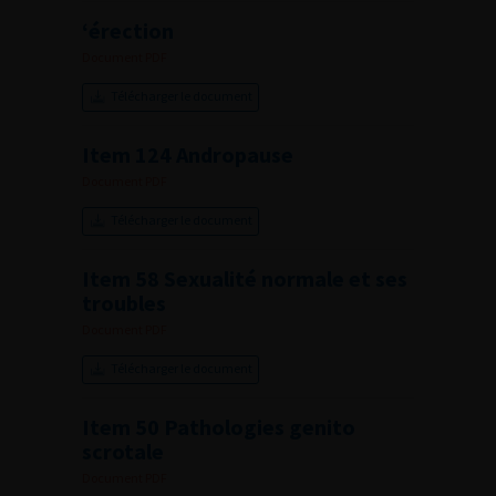
‘érection
Document PDF
Télécharger le document
Item 124 Andropause
Document PDF
Télécharger le document
Item 58 Sexualité normale et ses
troubles
Document PDF
Télécharger le document
Item 50 Pathologies genito
scrotale
Document PDF