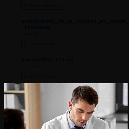
Télécharger le document
preservation_de_la_fertilite_et_cancer
_thesaurus
Document PDF
Télécharger le document
urojonction_114-vd
Document PDF
Télécharger le document
RESULTS NAVIGATION
…
…
« Précédent
1
3
4
5
6
7
12
Suivant »