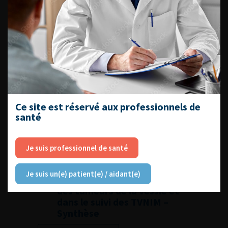
Lire l'article
Ajouter à ma sélection
Biomarqueurs urinaires et
IRM dans le diagnostic initial
des tumeurs de la vessie et
dans le suivi des TVNIM –
Argumentaire
Ce site est réservé aux professionnels de
santé
Lire l'article
Ajouter à ma sélection
Je suis professionnel de santé
Biomarqueurs urinaires et
Je suis un(e) patient(e) / aidant(e)
IRM dans le diagnostic initial
des tumeurs de la vessie et
dans le suivi des TVNIM –
Synthèse