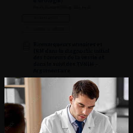
d’urologie)
French Journal of Urology, 2021, 16, 31,
Lire l'article
Ajouter à ma sélection
Biomarqueurs urinaires et
IRM dans le diagnostic initial
des tumeurs de la vessie et
dans le suivi des TVNIM –
Argumentaire
Lire l'article
Ajouter à ma sélection
Biomarqueurs urinaires et
IRM dans le diagnostic initial
des tumeurs de la vessie et
dans le suivi des TVNIM –
Synthèse