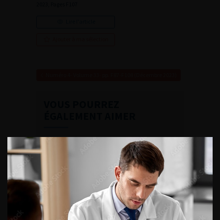
2023, Pages F107
Lire l'article
Ajouter à ma sélection
Numéro 4- Volume 33- pp. F87-F108 (Décembre 2023)
VOUS POURREZ
ÉGALEMENT AIMER
CONTINUER VOTRE
LECTURE
Numéro 1
Numéro 2