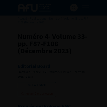
Accueil
>
Publications
>
Numéro 4- Volume 33- pp. F87-
F108 (Décembre 2023)
Numéro 4- Volume 33-
pp. F87-F108
(Décembre 2023)
Editorial Board
Progrès en Urologie – FMC, Volume 33, Issue 4, December
2023, Pages i
Lire l'article
Ajouter à ma sélection
Progrès en Urologie FMC