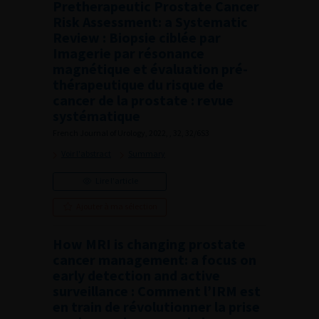
Pretherapeutic Prostate Cancer
Risk Assessment: a Systematic
Review : Biopsie ciblée par
Imagerie par résonance
magnétique et évaluation pré-
thérapeutique du risque de
cancer de la prostate : revue
systématique
French Journal of Urology, 2022, , 32, 32/6S3
Voir l'abstract
Summary
Lire l'article
Ajouter à ma sélection
How MRI is changing prostate
cancer management: a focus on
early detection and active
surveillance : Comment l’IRM est
en train de révolutionner la prise