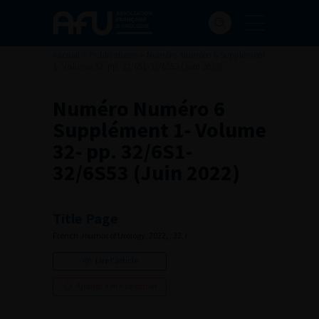
Accueil
>
Publications
>
Numéro Numéro 6 Supplément
1- Volume 32- pp. 32/6S1-32/6S53 (Juin 2022)
Numéro Numéro 6
Supplément 1- Volume
32- pp. 32/6S1-
32/6S53 (Juin 2022)
Title Page
French Journal of Urology, 2022, , 32, i
Lire l'article
Ajouter à ma sélection