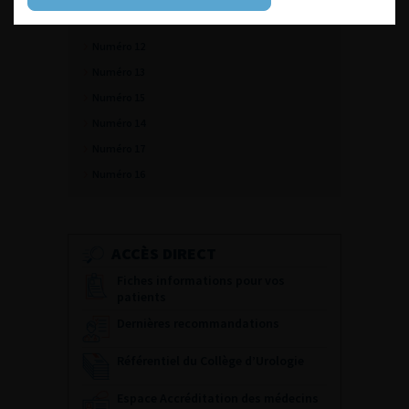
Numéro 10
Numéro 12
Numéro 13
Numéro 15
Numéro 14
Numéro 17
Numéro 16
ACCÈS DIRECT
Fiches informations pour vos
patients
Dernières recommandations
Référentiel du Collège d’Urologie
Espace Accréditation des médecins