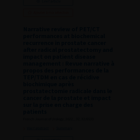
Lire l'article
Ajouter à ma sélection
Narrative review of PET/CT
performances at biochemical
recurrence in prostate cancer
after radical prostatectomy and
impact on patient disease
management : Revue narrative à
propos des performances de la
TEP/TDM en cas de récidive
biochimique après
prostatectomie radicale dans le
cancer de la prostate et impact
sur la prise en charge des
patients
French Journal of Urology, 2022, , 32, 32/6S33
Voir l'abstract
Summary
Lire l'article