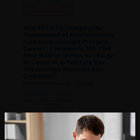
Ajouter à ma sélection
How PET-CT is Changing the
Management of Non-metastatic
Castration-resistant Prostate
Cancer? : Comment la TEP-TDM
Peut Modifier la Prise en Charge
du Cancer de la Prostate Non
Métastatique Résistant à la
Castration ?
French Journal of Urology, 2022, , 32, 32/6S43
Voir l'abstract
Summary
Lire l'article
Ajouter à ma sélection
Numéro Numéro 6 Supplément 1- Volume 32- pp.