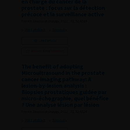
en charge du cancer de la
prostate : focus sur la détection
précoce et la surveillance active
French Journal of Urology, 2022, , 32, 32/6S19
Voir l'abstract
Summary
Lire l'article
Ajouter à ma sélection
The benefit of adopting
Microultrasound in the prostate
cancer imaging pathway: A
lesion-by-lesion analysis :
Biopsies prostatiques guidée par
micro-échographie, quel bénéfice
? Une analyse lésion par lésion
French Journal of Urology, 2022, , 32, 32/6S26
Voir l'abstract
Summary