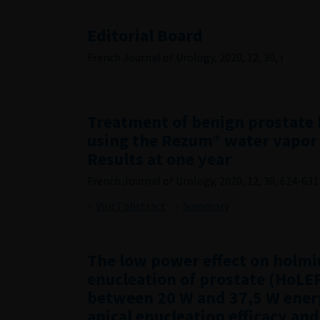
Editorial Board
French Journal of Urology, 2020, 12, 30, i
Treatment of benign prostate 
using the Rezum® water vapor
Results at one year
French Journal of Urology, 2020, 12, 30, 624-631
Voir l'abstract
Summary
The low power effect on holmi
enucleation of prostate (HoLE
between 20 W and 37,5 W ener
apical enucleation efficacy and