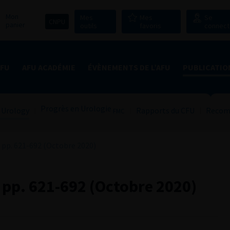
Mon
Mes
Mes
Se
CNPU
panier
outils
favoris
connect
AFU
AFU ACADÉMIE
ÉVÈNEMENTS DE L’AFU
PUBLICATIO
Progrès en Urologie
 Urology
Rapports du CFU
Recom
FMC
pp. 621-692 (Octobre 2020)
pp. 621-692 (Octobre 2020)