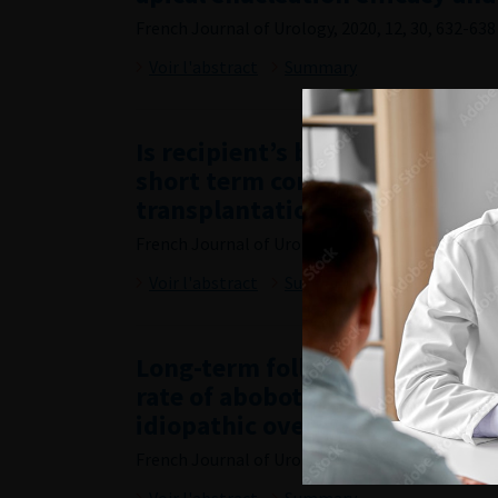
French Journal of Urology, 2020, 12, 30, 632-638
Voir l'abstract
Summary
Is recipient’s body mass index
short term complications in ea
transplantation?
French Journal of Urology, 2020, 12, 30, 663-674
Voir l'abstract
Summary
Long-term follow-up reveals a
rate of abobotulinumtoxinA inj
idiopathic overactive bladder
French Journal of Urology, 2020, 12, 30, 684-691