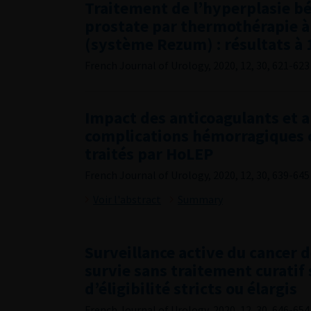
Traitement de l’hyperplasie b
prostate par thermothérapie à 
(système Rezum) : résultats à 
French Journal of Urology, 2020, 12, 30, 621-623
Impact des anticoagulants et 
complications hémorragiques c
traités par HoLEP
French Journal of Urology, 2020, 12, 30, 639-645
Voir l'abstract
Summary
Surveillance active du cancer d
survie sans traitement curatif 
d’éligibilité stricts ou élargis
French Journal of Urology, 2020, 12, 30, 646-654