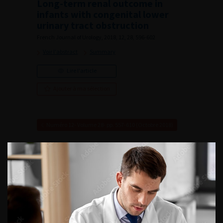
Long-term renal outcome in
infants with congenital lower
urinary tract obstruction
French Journal of Urology, 2018, 12, 28, 596-602
Voir l'abstract
Summary
Lire l'article
Ajouter à ma sélection
Numéro 12- Volume 28- pp. 557-610 (Octobre 2018)
VOUS POURREZ
ÉGALEMENT AIMER
CONTINUER VOTRE