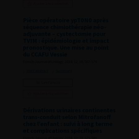
Ajouter à ma sélection
Pièce opératoire ypT0N0 après
séquence chimiothérapie néo-
adjuvante – cystectomie pour
TVIM : épidémiologie et impact
pronostique. Une mise au point
du CCAFU Vessie
French Journal of Urology, 2018, 12, 28, 567-574
Voir l'abstract
Summary
Lire l'article
Ajouter à ma sélection
Dérivations urinaires continentes
trans-conduit selon Mitrofanoff
chez l’enfant : suivi à long terme
et complications spécifiques
French Journal of Urology, 2018, 12, 28, 575-581