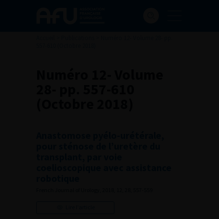
Accueil
>
Publications
>
Numéro 12- Volume 28- pp.
557-610 (Octobre 2018)
Numéro 12- Volume
28- pp. 557-610
(Octobre 2018)
Anastomose pyélo-urétérale,
pour sténose de l’uretère du
transplant, par voie
coelioscopique avec assistance
robotique
French Journal of Urology, 2018, 12, 28, 557-559
Lire l'article