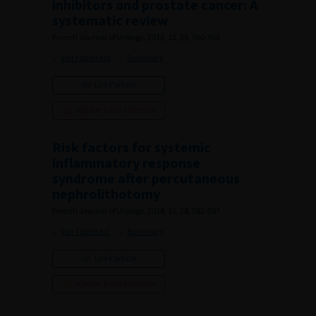
inhibitors and prostate cancer: A
systematic review
French Journal of Urology, 2018, 12, 28, 560-566
Voir l'abstract
Summary
Lire l'article
Ajouter à ma sélection
Risk factors for systemic
inflammatory response
syndrome after percutaneous
nephrolithotomy
French Journal of Urology, 2018, 12, 28, 582-587
Voir l'abstract
Summary
Lire l'article
Ajouter à ma sélection