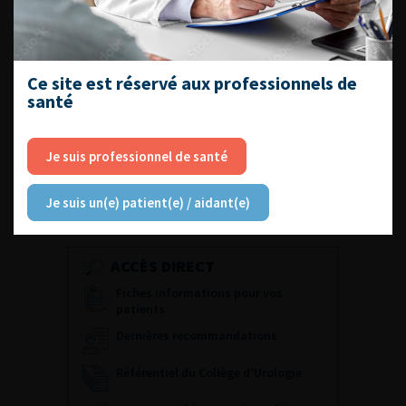
Numéro 7
Numéro 5
Numéro 4
Ce site est réservé aux professionnels de
Numéro 3
santé
Numéro 2
Numéro 1HS
Je suis professionnel de santé
Numéro Supplément 1
Numéro 2HS
Je suis un(e) patient(e) / aidant(e)
ACCÈS DIRECT
Fiches informations pour vos
patients
Dernières recommandations
Référentiel du Collège d’Urologie