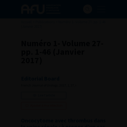
Accueil
>
Publications
>
Numéro 1- Volume 27- pp. 1-46
(Janvier 2017)
Numéro 1- Volume 27-
pp. 1-46 (Janvier
2017)
Editorial Board
French Journal of Urology, 2017, 1, 27, i
Lire l'article
Ajouter à ma sélection
Oncocytome avec thrombus dans
la veine rénale : à propos d’un cas