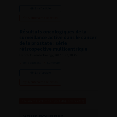
Lire l'article
Ajouter à ma sélection
Résultats oncologiques de la
surveillance active dans le cancer
de la prostate : série
rétrospective multicentrique
French Journal of Urology, 2017, 1, 27, 38-45
Voir l'abstract
Summary
Lire l'article
Ajouter à ma sélection
Numéro 1- Volume 27- pp. 1-46 (Janvier 2017)
VOUS POURREZ