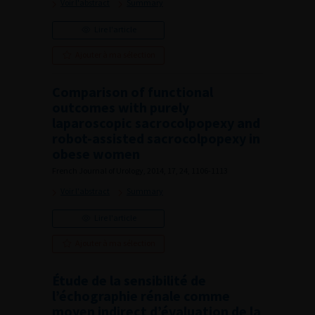
Voir l'abstract
Summary
Lire l'article
Ajouter à ma sélection
Comparison of functional
outcomes with purely
laparoscopic sacrocolpopexy and
robot-assisted sacrocolpopexy in
obese women
French Journal of Urology, 2014, 17, 24, 1106-1113
Voir l'abstract
Summary
Lire l'article
Ajouter à ma sélection
Étude de la sensibilité de
l’échographie rénale comme
moyen indirect d’évaluation de la