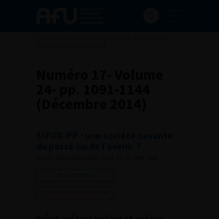
Accueil
>
Publications
>
Numéro 17- Volume 24- pp.
1091-1144 (Décembre 2014)
Numéro 17- Volume
24- pp. 1091-1144
(Décembre 2014)
SIFUD-PP : une société savante
du passé ou de l’avenir ?
French Journal of Urology, 2014, 17, 24, 1091-1092
Lire l'article
Ajouter à ma sélection
Méat urétral enfoui et urètre