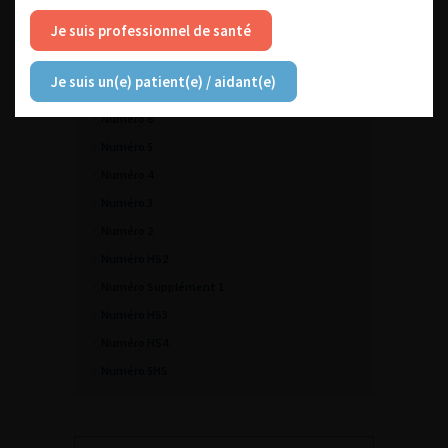
Numéro 10
Je suis professionnel de santé
Numéro 9
Numéro 8
Je suis un(e) patient(e) / aidant(e)
Numéro 7
Numéro 6
Numéro 5
Numéro 4
Numéro 3
Numéro 2
Numéro HS2
Numéro Supplément 1
Numéro HS3
Numéro HS4
Numéro 5HS