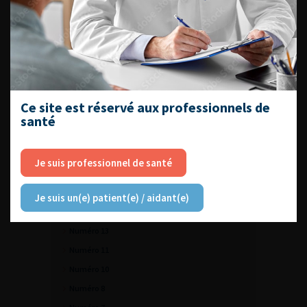
CONTINUER VOTRE
LECTURE
Numéro 1
Numéro 9
Ce site est réservé aux professionnels de
Numéro 3
santé
Numéro 2
Numéro 17
Je suis professionnel de santé
Numéro 16
Numéro 15
Je suis un(e) patient(e) / aidant(e)
Numéro 14
Numéro 13
Numéro 11
Numéro 10
Numéro 8