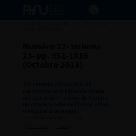
Accueil
>
Publications
>
Numéro 12- Volume 23- pp.
951-1016 (Octobre 2013)
Numéro 12- Volume
23- pp. 951-1016
(Octobre 2013)
Traitement chirurgical du
carcinome urothélial de vessie
métastatique : revue du Comité
de cancérologie de l’Association
française d’urologie
French Journal of Urology, 2013, 12, 23, 951-957
Voir l'abstract
Summary