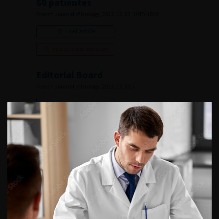
60 patientes
French Journal of Urology, 2013, 12, 23, 1015-1016
Lire l'article
Ajouter à ma sélection
Editorial Board
French Journal of Urology, 2013, 12, 23, i
Lire l'article
Ajouter à ma sélection
Numéro 12- Volume 23- pp. 951-1016 (Octobre 2013)
VOUS POURREZ
ÉGALEMENT AIMER