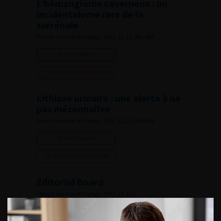
L’hémangiome caverneux : un
incidentalome rare de la
surrénale
French Journal of Urology, 2011, 13, 21, 961-964
Lire l'article
Ajouter à ma sélection
Lithiase urinaire : une alerte à ne
pas méconnaître
French Journal of Urology, 2011, 13, 21, 965-966
Lire l'article
Ajouter à ma sélection
Editorial Board
French Journal of Urology, 2011, 13, 21, i
Lire l'article