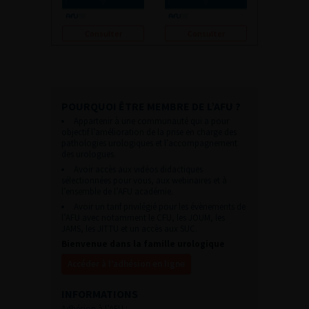
Consulter
Consulter
POURQUOI ÊTRE MEMBRE DE L’AFU ?
Appartenir à une communauté qui a pour
objectif l’amélioration de la prise en charge des
pathologies urologiques et l’accompagnement
des urologues.
Avoir accès aux vidéos didactiques
sélectionnées pour vous, aux webinaires et à
l’ensemble de l’AFU académie.
Avoir un tarif privilégié pour les évènements de
l’AFU avec notamment le CFU, les JOUM, les
JAMS, les JITTU et un accès aux SUC.
Bienvenue dans la famille urologique
Accéder à l’adhésion en ligne
INFORMATIONS
Adhésion à l’AFU :