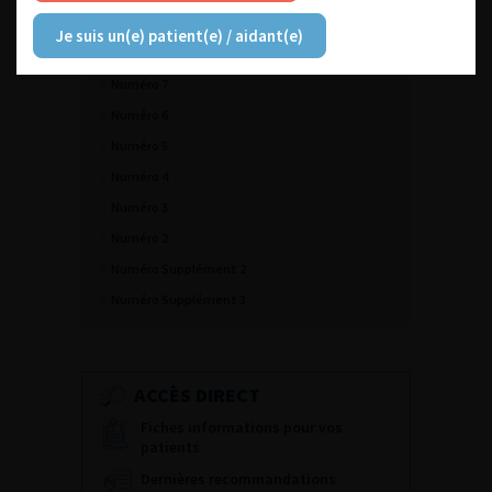
Numéro 9
Je suis un(e) patient(e) / aidant(e)
Numéro 8
Numéro 7
Numéro 6
Numéro 5
Numéro 4
Numéro 3
Numéro 2
Numéro Supplément 2
Numéro Supplément 3
ACCÈS DIRECT
Fiches informations pour vos
patients
Dernières recommandations