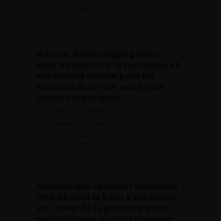
Lire l'article
Ajouter à ma sélection
Narrow Band Imaging (NBI) :
mise au point sur la technique et
expérience initiale pour les
tumeurs de la voie excrétrice
urinaire supérieure
French Journal of Urology, 2011, 8, 21, 527-533
Voir l'abstract
Summary
Lire l'article
Ajouter à ma sélection
Biopsies des vésicules séminales :
intérêt dans le bilan d’extension
du cancer de la prostate avant
radiothérapie ou curiethérapie