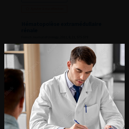
Ajouter à ma sélection
Hématopoïèse extramédullaire
rénale
French Journal of Urology, 2011, 8, 21, 575-579
Voir l'abstract
Summary
Lire l'article
Ajouter à ma sélection
Actinomycose rénale d’aspect
tumoral : à propos d’un cas
French Journal of Urology, 2011, 8, 21, 580-582
Voir l'abstract
Summary
Lire l'article
Ajouter à ma sélection