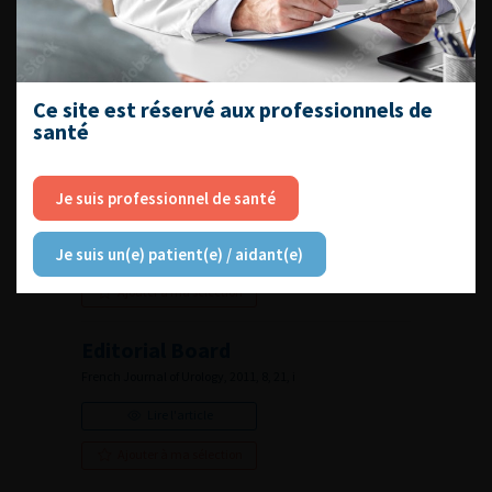
Erratum à l’article « Diagnostic
anatomopathologique et prise
en charge clinique des lésions
Ce site est réservé aux professionnels de
planes urothéliales détectées à
santé
l’aide de l’acide aminolevulinique
(Hexvix ® ) » [Prog Urol
2011;21(3):157–65]
Je suis professionnel de santé
French Journal of Urology, 2011, 8, 21, 583
Lire l'article
Je suis un(e) patient(e) / aidant(e)
Ajouter à ma sélection
Editorial Board
French Journal of Urology, 2011, 8, 21, i
Lire l'article
Ajouter à ma sélection