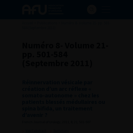
Accueil
>
Publications
>
Numéro 8- Volume 21- pp. 501-
584 (Septembre 2011)
Numéro 8- Volume 21-
pp. 501-584
(Septembre 2011)
Réinnervation vésicale par
création d’un arc réflexe «
somato-autonome » chez les
patients blessés médullaires ou
spina bifida, un traitement
d’avenir ?
French Journal of Urology, 2011, 8, 21, 501-507
Voir l'abstract
Summary