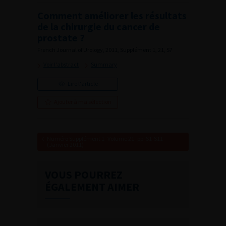
Comment améliorer les résultats
de la chirurgie du cancer de
prostate ?
French Journal of Urology, 2011, Supplément 1, 21, S7
Voir l'abstract
Summary
Lire l'article
Ajouter à ma sélection
Numéro Supplément 1- Volume 21- pp. S1-S11
(Janvier 2011)
VOUS POURREZ
ÉGALEMENT AIMER