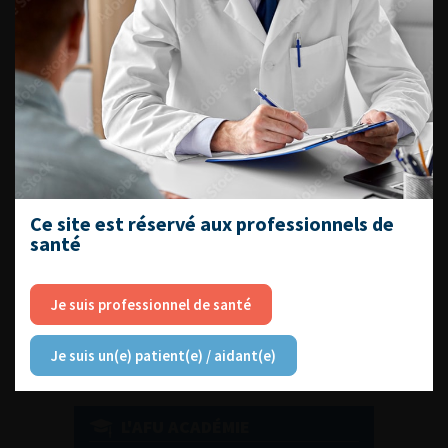
DU VENDREDI 4 AU SAMEDI 5
SEPTEMBRE 2026
Journée d’andrologie et de
médecine sexuelle 2026
Ce site est réservé aux professionnels de
santé
ENQUÊTES DE PRATIQUES
EN UROLOGIE
Je suis professionnel de santé
Je suis un(e) patient(e) / aidant(e)
L'AFU ACADÉMIE