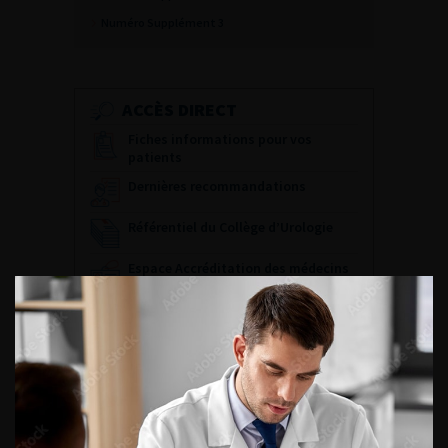
Numéro Supplément 3
ACCÈS DIRECT
Fiches informations pour vos
patients
Dernières recommandations
Référentiel du Collège d’Urologie
Espace Accréditation des médecins
Livrets du CFEU pour l'interne
DATES À RETENIR