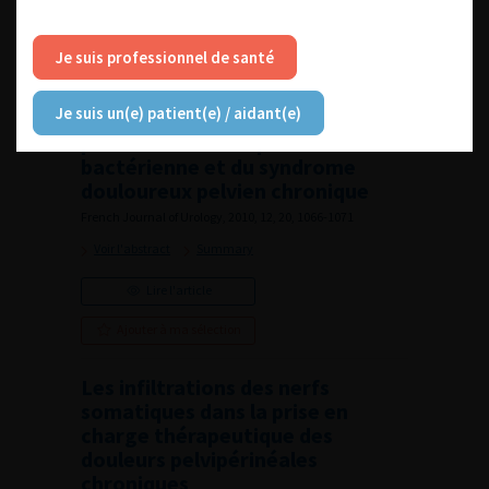
Lire l'article
Je suis professionnel de santé
Ajouter à ma sélection
Je suis un(e) patient(e) / aidant(e)
Traitements spécifiques de la
prostatite chronique
bactérienne et du syndrome
douloureux pelvien chronique
French Journal of Urology, 2010, 12, 20, 1066-1071
Voir l'abstract
Summary
Lire l'article
Ajouter à ma sélection
Les infiltrations des nerfs
somatiques dans la prise en
charge thérapeutique des
douleurs pelvipérinéales
chroniques