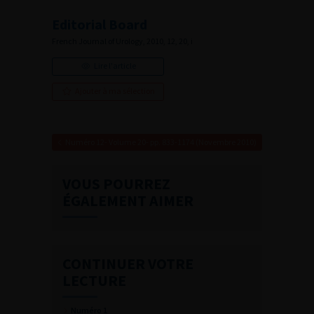
Editorial Board
French Journal of Urology, 2010, 12, 20, i
Lire l'article
Ajouter à ma sélection
Numéro 12- Volume 20- pp. 833-1174 (Novembre 2010)
VOUS POURREZ
ÉGALEMENT AIMER
CONTINUER VOTRE
LECTURE
Numéro 1