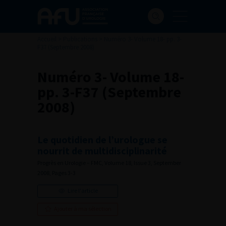
Accueil
>
Publications
>
Numéro 3- Volume 18- pp. 3-
F37 (Septembre 2008)
Numéro 3- Volume 18-
pp. 3-F37 (Septembre
2008)
Le quotidien de l’urologue se
nourrit de multidisciplinarité
Progrès en Urologie – FMC, Volume 18, Issue 3, September
2008, Pages 3-3
Lire l'article
Ajouter à ma sélection