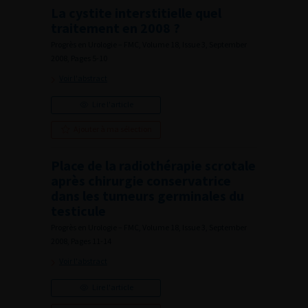
La cystite interstitielle quel
traitement en 2008 ?
Progrès en Urologie – FMC, Volume 18, Issue 3, September
2008, Pages 5-10
Voir l'abstract
Lire l'article
Ajouter à ma sélection
Place de la radiothérapie scrotale
après chirurgie conservatrice
dans les tumeurs germinales du
testicule
Progrès en Urologie – FMC, Volume 18, Issue 3, September
2008, Pages 11-14
Voir l'abstract
Lire l'article