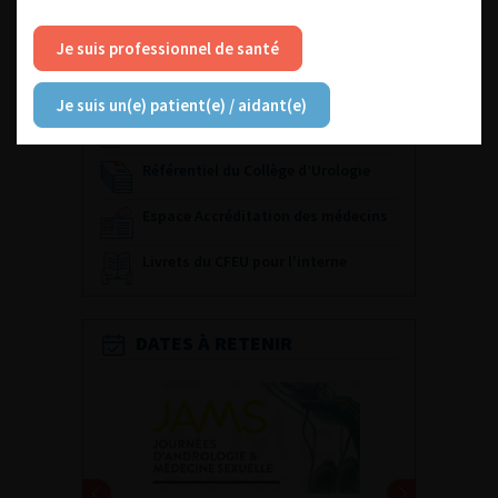
ACCÈS DIRECT
Je suis professionnel de santé
Fiches informations pour vos
patients
Je suis un(e) patient(e) / aidant(e)
Dernières recommandations
Référentiel du Collège d’Urologie
Espace Accréditation des médecins
Livrets du CFEU pour l'interne
DATES À RETENIR