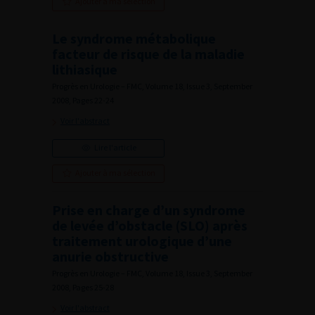
Ajouter à ma sélection
Le syndrome métabolique
facteur de risque de la maladie
lithiasique
Progrès en Urologie – FMC, Volume 18, Issue 3, September
2008, Pages 22-24
Voir l'abstract
Lire l'article
Ajouter à ma sélection
Prise en charge d’un syndrome
de levée d’obstacle (SLO) après
traitement urologique d’une
anurie obstructive
Progrès en Urologie – FMC, Volume 18, Issue 3, September
2008, Pages 25-28
Voir l'abstract