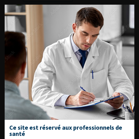
Ajouter à ma sélection
Numéro 3- Volume 18- pp. 3-F37 (Septembre 2008)
VOUS POURREZ
ÉGALEMENT AIMER
CONTINUER VOTRE
LECTURE
Numéro 1
Numéro 2
Numéro 4
Ce site est réservé aux professionnels de
santé