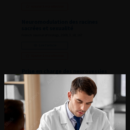
Ajouter à ma sélection
Neuromodulation des racines
sacrées et sexualité
French Journal of Urology, 2008, 3, 18, 167
Lire l'article
Ajouter à ma sélection
Prise en charge des neurovessies
de l’enfant
French Journal of Urology, 2008, 3, 18, 172
Lire l'article
Ajouter à ma sélection
Editorial Board
French Journal of Urology, 2008, 3, 18, ii