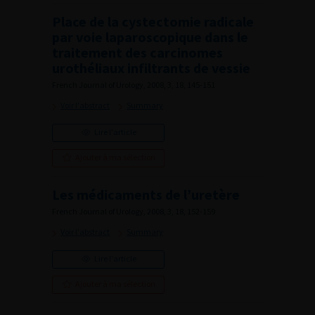
Place de la cystectomie radicale
par voie laparoscopique dans le
traitement des carcinomes
urothéliaux infiltrants de vessie
French Journal of Urology, 2008, 3, 18, 145-151
Voir l'abstract
Summary
Lire l'article
Ajouter à ma sélection
Les médicaments de l’uretère
French Journal of Urology, 2008, 3, 18, 152-159
Voir l'abstract
Summary
Lire l'article
Ajouter à ma sélection