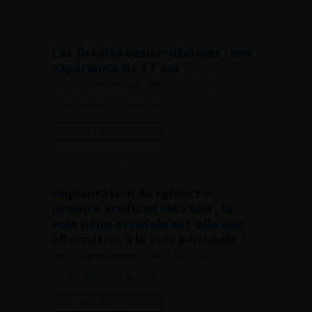
Ajouter à ma sélection
Les fistules vésico-utérines : une
expérience de 17 ans
French Journal of Urology, 2008, 3, 18, 173-176
Voir l'abstract
Summary
Lire l'article
Ajouter à ma sélection
Implantation du sphincter
urinaire artificiel AMS 800 : la
voie péno-scrotale est-elle une
alternative à la voie périnéale ?
French Journal of Urology, 2008, 3, 18, 177-182
Voir l'abstract
Summary
Lire l'article