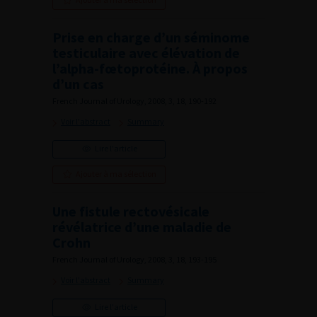
Prise en charge d’un séminome
testiculaire avec élévation de
l’alpha-fœtoprotéine. À propos
d’un cas
French Journal of Urology, 2008, 3, 18, 190-192
Voir l'abstract
Summary
Lire l'article
Ajouter à ma sélection
Une fistule rectovésicale
révélatrice d’une maladie de
Crohn
French Journal of Urology, 2008, 3, 18, 193-195
Voir l'abstract
Summary
Lire l'article