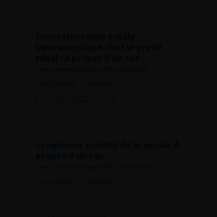
Ajouter à ma sélection
Prostatectomie totale
laparoscopique chez le greffé
rénal : à propos d’un cas
French Journal of Urology, 2008, 3, 18, 183-185
Voir l'abstract
Summary
Lire l'article
Ajouter à ma sélection
Lymphome primitif de la vessie. À
propos d’un cas
French Journal of Urology, 2008, 3, 18, 186-189
Voir l'abstract
Summary
Lire l'article
Ajouter à ma sélection