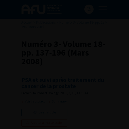
Accueil
>
Publications
>
Numéro 3- Volume 18- pp. 137-
196 (Mars 2008)
Numéro 3- Volume 18-
pp. 137-196 (Mars
2008)
PSA et suivi après traitement du
cancer de la prostate
French Journal of Urology, 2008, 3, 18, 137-144
Voir l'abstract
Summary
Lire l'article
Ajouter à ma sélection