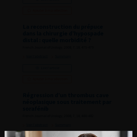
Ajouter à ma sélection
La reconstruction du prépuce
dans la chirurgie d’hypospade
distal : quelle morbidité ?
French Journal of Urology, 2008, 7, 18, 475-479
Voir l'abstract
Summary
Lire l'article
Ajouter à ma sélection
Régression d’un thrombus cave
néoplasique sous traitement par
sorafénib
French Journal of Urology, 2008, 7, 18, 480-482
Voir l'abstract
Summary
Lire l'article