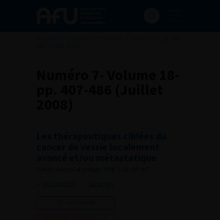
Accueil
>
Publications
>
Numéro 7- Volume 18- pp. 407-
486 (Juillet 2008)
Numéro 7- Volume 18-
pp. 407-486 (Juillet
2008)
Les thérapeutiques ciblées du
cancer de vessie localement
avancé et/ou métastatique
French Journal of Urology, 2008, 7, 18, 407-417
Voir l'abstract
Summary
Lire l'article
Ajouter à ma sélection