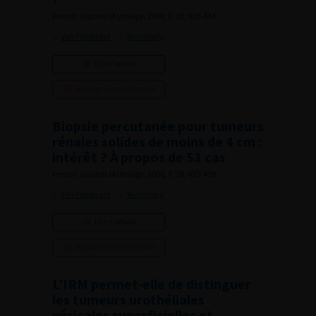
French Journal of Urology, 2008, 7, 18, 428-434
Voir l'abstract
Summary
Lire l'article
Ajouter à ma sélection
Biopsie percutanée pour tumeurs
rénales solides de moins de 4 cm :
intérêt ? À propos de 53 cas
French Journal of Urology, 2008, 7, 18, 435-439
Voir l'abstract
Summary
Lire l'article
Ajouter à ma sélection
L’IRM permet-elle de distinguer
les tumeurs urothéliales
vésicales superficielles et