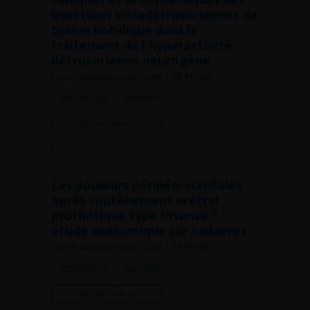
injections intradétrusoriennes de
toxine botulique dans le
traitement de l’hyperactivité
détrusorienne neurogène
French Journal of Urology, 2008, 7, 18, 449-455
Voir l'abstract
Summary
Lire l'article
Ajouter à ma sélection
Les douleurs périnéo-scrotales
après soutènement urétral
prothétique type InVance ® :
étude anatomique sur cadavres
French Journal of Urology, 2008, 7, 18, 456-461
Voir l'abstract
Summary
Lire l'article