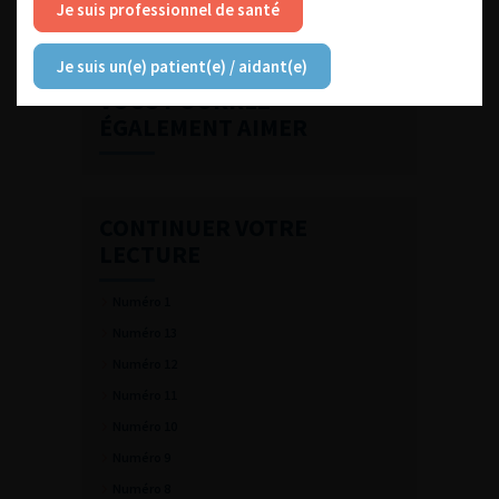
Je suis professionnel de santé
Numéro 7- Volume 18- pp. 407-486 (Juillet 2008)
Je suis un(e) patient(e) / aidant(e)
VOUS POURREZ
ÉGALEMENT AIMER
CONTINUER VOTRE
LECTURE
Numéro 1
Numéro 13
Numéro 12
Numéro 11
Numéro 10
Numéro 9
Numéro 8