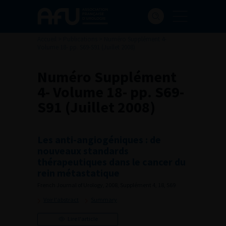
Accueil
>
Publications
>
Numéro Supplément 4-
Volume 18- pp. S69-S91 (Juillet 2008)
Numéro Supplément
4- Volume 18- pp. S69-
S91 (Juillet 2008)
Les anti-angiogéniques : de
nouveaux standards
thérapeutiques dans le cancer du
rein métastatique
French Journal of Urology, 2008, Supplément 4, 18, S69
Voir l'abstract
Summary
Lire l'article