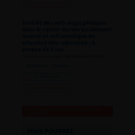
Ajouter à ma sélection
Intérêt des anti-angiogéniques
dans le cancer du rein localement
avancé et métastatique en
situation néo-adjuvante : à
propos de 2 cas
French Journal of Urology, 2008, Supplément 4, 18, S88
Voir l'abstract
Summary
Lire l'article
Ajouter à ma sélection
Numéro Supplément 4- Volume 18- pp. S69-S91
(Juillet 2008)
VOUS POURREZ