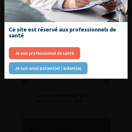
Espace Accréditation des médecins
Livrets du CFEU pour l'interne
Ce site est réservé aux professionnels de
santé
DATES À RETENIR
Je suis professionnel de santé
Je suis un(e) patient(e) / aidant(e)
DU VENDREDI 4 AU SAMEDI 5
SEPTEMBRE 2026
Journée d’andrologie et de
médecine sexuelle 2026