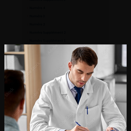
Numéro 4
Numéro 3
Numéro 2
Numéro Supplément 2
Numéro Supplément 1
Numéro Supplément 5
Numéro Supplément 6
Numéro Supplément 7
ACCÈS DIRECT
Fiches informations pour vos
patients
Dernières recommandations
Référentiel du Collège d’Urologie