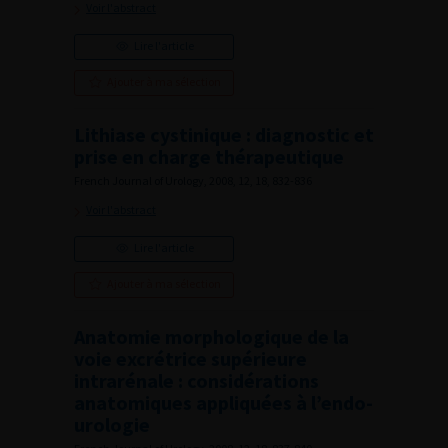
Voir l'abstract
Lire l'article
Ajouter à ma sélection
Lithiase cystinique : diagnostic et
prise en charge thérapeutique
French Journal of Urology, 2008, 12, 18, 832-836
Voir l'abstract
Lire l'article
Ajouter à ma sélection
Anatomie morphologique de la
voie excrétrice supérieure
intrarénale : considérations
anatomiques appliquées à l’endo-
urologie