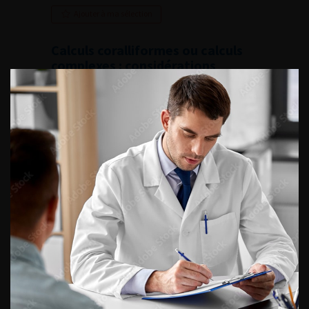
Ajouter à ma sélection
Calculs coralliformes ou calculs
complexes : considérations
médicales
French Journal of Urology, 2008, 12, 18, 963-965
Voir l'abstract
Summary
Lire l'article
Ajouter à ma sélection
Calculs coralliformes ou calculs
complexes : traitement
chirurgical
French Journal of Urology, 2008, 12, 18, 966-971
Voir l'abstract
Summary
Lire l'article