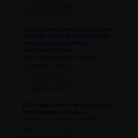
Lire l'article
Ajouter à ma sélection
Lithiase urinaire et laparoscopie.
Les indications de laparoscopie
hors pyélolithotomie et
urétérolithotomie
French Journal of Urology, 2008, 12, 18, 948-951
Voir l'abstract
Summary
Lire l'article
Ajouter à ma sélection
Chirurgie ouverte des calculs du
haut appareil urinaire
French Journal of Urology, 2008, 12, 18, 952-954
Voir l'abstract
Summary