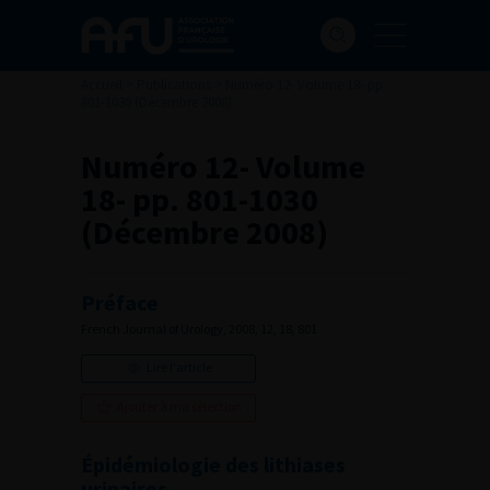
Accueil
>
Publications
>
Numéro 12- Volume 18- pp.
801-1030 (Décembre 2008)
Numéro 12- Volume
18- pp. 801-1030
(Décembre 2008)
Préface
French Journal of Urology, 2008, 12, 18, 801
Lire l'article
Ajouter à ma sélection
Épidémiologie des lithiases
urinaires