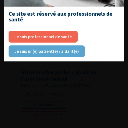
Ajouter à ma sélection
Ce site est réservé aux professionnels de
santé
Calcul caliciel inférieur
French Journal of Urology, 2008, 12, 18, 972-976
Voir l'abstract
Je suis professionnel de santé
Lire l'article
Je suis un(e) patient(e) / aidant(e)
Ajouter à ma sélection
Prise en charge des calculs de
l’uretère proximal
French Journal of Urology, 2008, 12, 18, 977-980
Voir l'abstract
Summary
Lire l'article
Ajouter à ma sélection