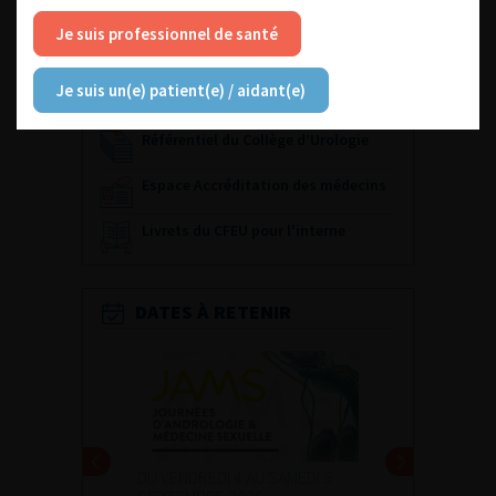
ACCÈS DIRECT
Je suis professionnel de santé
Fiches informations pour vos
patients
Je suis un(e) patient(e) / aidant(e)
Dernières recommandations
Référentiel du Collège d’Urologie
Espace Accréditation des médecins
Livrets du CFEU pour l'interne
DATES À RETENIR
DU VENDREDI 4 AU SAMEDI 5