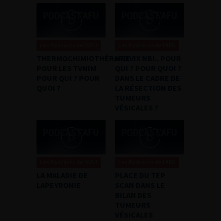
Les Podcasts de l'AFU
Les Podcasts de l'AFU
THERMOCHIMIOTHÉRAPIE
HEXVIX NBI.. POUR
POUR LES TVNIM
QUI ? POUR QUOI ?
POUR QUI ? POUR
DANS LE CADRE DE
QUOI ?
LA RÉSECTION DES
TUMEURS
VÉSICALES ?
Les Podcasts de l'AFU
Les Podcasts de l'AFU
LA MALADIE DE
PLACE DU TEP
LAPEYRONIE
SCAN DANS LE
BILAN DES
TUMEURS
VÉSICALES