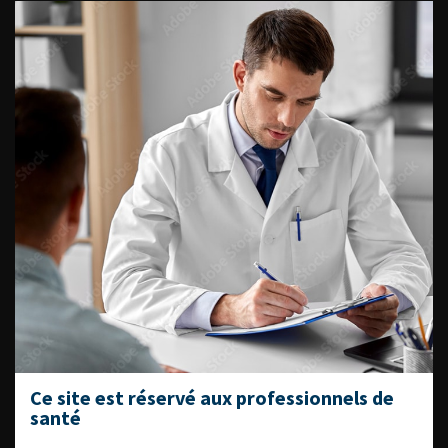
INFILTRANT LE
MUSCLE
Les Podcasts de l'AFU
HYPERACTIVITÉ
VÉSICALE
RÉFRACTAIRE AU
TRAITEMENT
MÉDICAL : BOTOX
VS
NEUROMODULATION,
QUE CHOISIR ?
«
1
2
3
4
5
»
Ce site est réservé aux professionnels de
santé