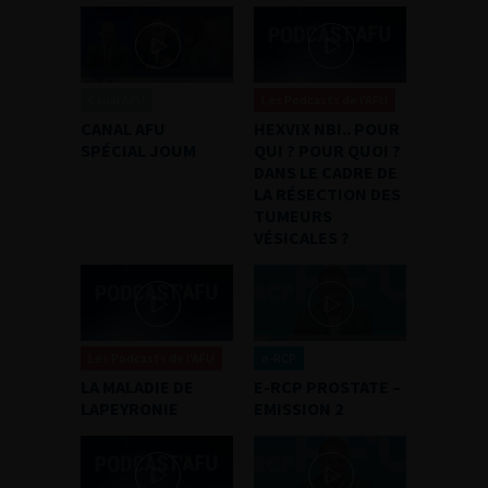
Canal AFU
Les Podcasts de l'AFU
CANAL AFU
HEXVIX NBI.. POUR
SPÉCIAL JOUM
QUI ? POUR QUOI ?
DANS LE CADRE DE
LA RÉSECTION DES
TUMEURS
VÉSICALES ?
Les Podcasts de l'AFU
e-RCP
LA MALADIE DE
E-RCP PROSTATE –
LAPEYRONIE
EMISSION 2