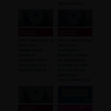
QUE CHOISIR ?
Rencontres
Rencontres
AFU/Ferring
AFU/Ferring
EM3 : CANCER DE LA
EM2 : CANCER DE LA
PROSTATE
PROSTATE :
HÉRÉDITAIRE :
BELGIQUE VS
QUAND ET
FRANCE, LA PRISE
COMMENT PEUT-
EN CHARGE DES
ON SUSPECTER
OLIGOM+ À L’ÈRE
SON EXISTENCE ?
DES NOUVELLES
IMAGERIES
FONCTIONNELLES
Rencontres
Webinaires de l’AFU
AFU/Ferring
avec le CFEU