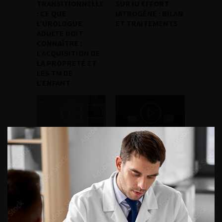
TRANSITIONNELLE
SUR IU EFFORT
: CE QUE
IATROGÈNE : BILAN
L’UROLOGUE
ET TRAITEMENTS
ADULTE DOIT
CONNAÎTRE :
L’ACQUISITION DE
LA PROPRETÉ ET
LES TM DE
L’ENFANT
Replay des cours de
Replay des cours de
l'ECU
l'ECU
L’IU D’EFFORT DE
L’IU D’EFFORT DE
L’HOMME : UNE IU
L’HOMME :
CHEZ UN HOMME
INCONTINENCE
EN EPHAD :
URINAIRE DE
L’ESSENTIEL
L’HOMME