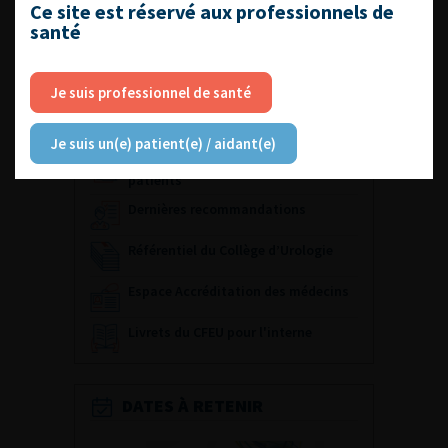
Ce site est réservé aux professionnels de
santé
…
…
1
2
3
4
5
10
20
»
Je suis professionnel de santé
ACCÈS DIRECT
Je suis un(e) patient(e) / aidant(e)
Fiches informations pour vos
patients
Dernières recommandations
Référentiel du Collège d’Urologie
Espace Accréditation des médecins
Livrets du CFEU pour l'interne
DATES À RETENIR