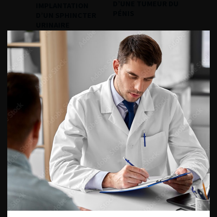
D’UNE TUMEUR DU
IMPLANTATION
PÉNIS
D’UN SPHINCTER
URINAIRE
ARTIFICIEL CHEZ
LA FEMME PAR VOIE
ROBOT ASSISTÉE :
12 ÉTAPES CLÉS
POUR UNE
IMPLANTATION
RÉUSSIE
Les Podcasts de l'AFU
LA SANTÉ
SEXUELLE DE
L’HOMME : QUE
PEUT-ON METTRE
EN PLACE POUR LA
SOUTENIR ?