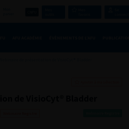
Mon
Mes
Mes
Se
CNPU
panier
outils
favoris
connect
AFU
AFU ACADÉMIE
ÉVÈNEMENTS DE L’AFU
PUBLICATIO
Webinaire de présentation de VisioCyt® Bladder
Ajouter à ma sélection
ion de VisioCyt® Bladder
Webinaire Registre
Webinaire Registre