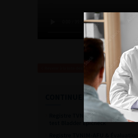
Revenir à la liste des vidéos
CONTINUER VOTRE LECTU
Registre TVNIM-AFU & évaluation
test Bladder Epicheck
Registre TVNIM-AFU & Évaluation