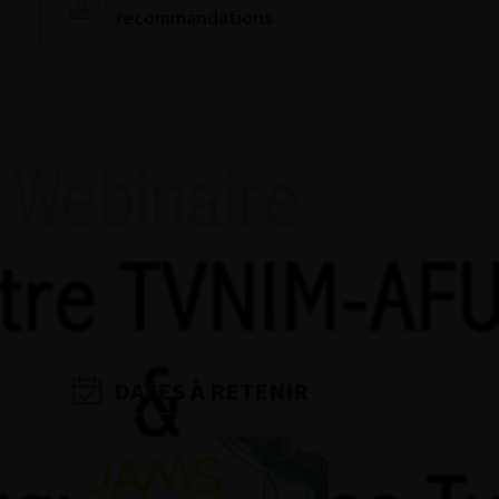
recommandations
Référentiel du Collège
d’Urologie
Espace Accréditation
des médecins
Livrets du CFEU pour
l'interne
DATES À RETENIR