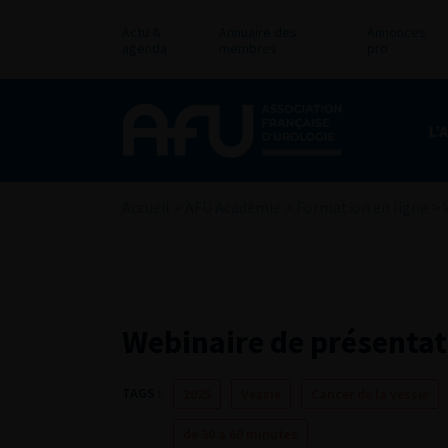
Actu &
Annuaire des
Annonces
agenda
membres
pro
L’
Accueil
>
AFU Académie
>
Formation en ligne
>
Webinaire de présentat
TAGS :
2025
Vessie
Cancer de la vessie
de 30 à 60 minutes