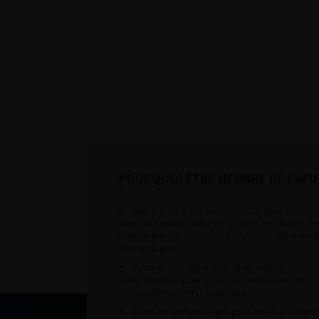
POURQUOI ÊTRE MEMBRE DE L’AFU
?
Appartenir à une communauté qui a pour
objectif l’amélioration de la prise en charge de
pathologies urologiques et l’accompagnement
des urologues.
Avoir accès aux vidéos didactiques
sélectionnées pour vous, aux webinaires et à
l’ensemble de l’AFU académie.
Avoir un tarif privilégié pour les évènement