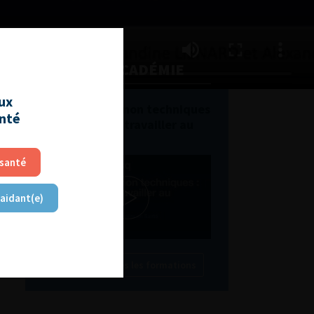
L'AFU ACADÉMIE
aux
Compétences non techniques
anté
: comment les travailler au
quotidien ?
 santé
 aidant(e)
Découvrir toutes les formations