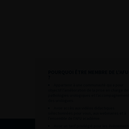
POURQUOI ÊTRE MEMBRE DE L’AFU
?
Appartenir à une communauté qui a pour
objectif l’amélioration de la prise en charge de
pathologies urologiques et l’accompagnement
des urologues.
Avoir accès aux vidéos didactiques
sélectionnées pour vous, aux webinaires et à
l’ensemble de l’AFU académie.
Avoir un tarif privilégié pour les évènement