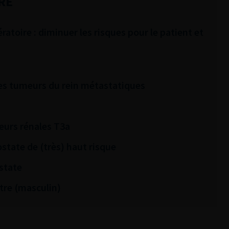
RE
atoire : diminuer les risques pour le patient et
 des tumeurs du rein métastatiques
eurs rénales T3a
ostate de (très) haut risque
state
tre (masculin)