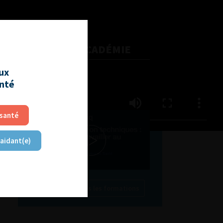
L'AFU ACADÉMIE
aux
Compétences non techniques
anté
: comment les travailler au
quotidien ?
 santé
 aidant(e)
Découvrir toutes les formations