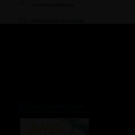
recommandations
Référentiel du Collège
d’Urologie
Espace Accréditation
des médecins
Livrets du CFEU pour
l'interne
DATES À RETENIR