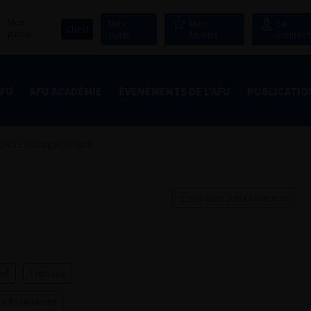
Mon
Mes
Mes
Se
CNPU
panier
outils
favoris
connect
AFU
AFU ACADÉMIE
ÉVÈNEMENTS DE L’AFU
PUBLICATIO
URSS à usage unique
Ajouter à ma sélection
il
Lithiase
 à 60 minutes