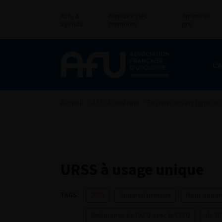
Actu &
Annuaire des
Annonces
agenda
membres
pro
L’
Accueil
>
AFU Académie
>
Formation en ligne
>
URSS à usage unique
TAGS :
2022
Appareil urinaire
Haut appare
Webinaires de l’AFU avec le CFEU
de 30