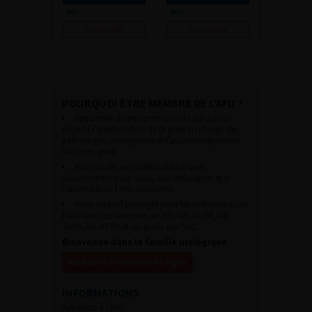
Consulter
Consulter
POURQUOI ÊTRE MEMBRE DE L’AFU ?
Appartenir à une communauté qui a pour
objectif l’amélioration de la prise en charge des
pathologies urologiques et l’accompagnement
des urologues.
Avoir accès aux vidéos didactiques
sélectionnées pour vous, aux webinaires et à
l’ensemble de l’AFU académie.
Avoir un tarif privilégié pour les évènements de
l’AFU avec notamment le CFU, les JOUM, les
JAMS, les JITTU et un accès aux SUC.
Bienvenue dans la famille urologique
Accéder à l’adhésion en ligne
INFORMATIONS
Adhésion à l’AFU :