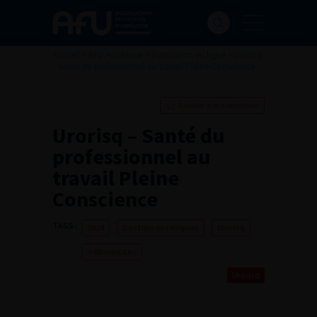
Accueil
>
AFU Académie
>
Formation en ligne
>
Urorisq
– Santé du professionnel au travail Pleine Conscience
Ajouter à ma sélection
Urorisq – Santé du
professionnel au
travail Pleine
Conscience
TAGS :
2024
Gestion des risques
Urorisq
> 60 minutes
Urorisq