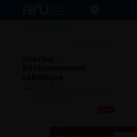
Accueil
>
AFU Académie
>
Formation en ligne
>
Urorisq
– Environnement robotique
Ajouter à ma sélection
Urorisq –
Environnement
robotique
TAGS :
2024
Gestion des risques
Urorisq
de 30 à 60 minutes
Urorisq