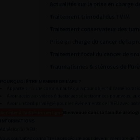
Actualités sur la prise en charge
Traitement trimodal des TVIM
Traitement conservateur des tum
Prise en charge du cancer de la pr
Traitement focal du cancer de pro
Traumatismes & sténoses de l’urè
POURQUOI ÊTRE MEMBRE DE L’AFU ?
L’AFU
Appartenir à une communauté qui a pour objectif l’améliorati
AFU ACADÉMIE
Avoir accès aux vidéos didactiques sélectionnées pour vous, au
Avoir un tarif privilégié pour les évènements de l’AFU avec no
ÉVÈNEMENTS DE L’AFU
Bienvenue dans la famille urolog
Accéder à l’adhésion en ligne
PUBLICATIONS
INFORMATIONS
Adhésion à l’AFU :
PRATIQUES PRO
Vous souhaitez connaître la procédure pour devenir membre de l’