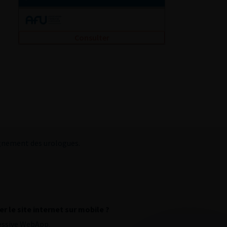
Consulter
agnement des urologues.
r le site internet sur mobile ?
essive WebApp.