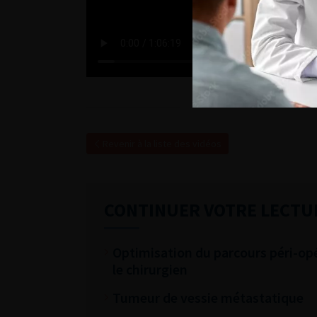
Revenir à la liste des vidéos
CONTINUER VOTRE LECTU
Optimisation du parcours péri-opér
le chirurgien
Tumeur de vessie métastatique