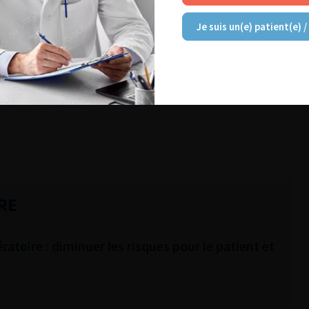
Je suis un(e) patient(e) /
RE
atoire : diminuer les risques pour le patient et