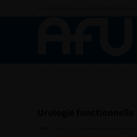
Actu & agenda
Annuaire des membres
Annonces 
Accueil
>
AFU Académie
>
Formation en ligne
>
Urologie fonctionnelle
TAGS :
Vessie
Incontinence urinaire / Prolap