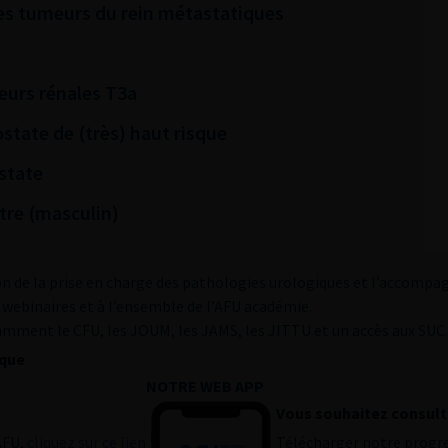
 des tumeurs du rein métastatiques
eurs rénales T3a
ostate de (très) haut risque
state
tre (masculin)
on de la prise en charge des pathologies urologiques et l’accomp
x webinaires et à l’ensemble de l’AFU académie.
tamment le CFU, les JOUM, les JAMS, les JITTU et un accès aux SUC.
ique
NOTRE WEB APP
Vous souhaitez consulte
AFU,
cliquez sur ce lien
Télécharger notre progr