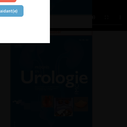
 aidant(e)
Consulter