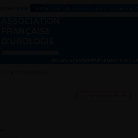
pro
Mon panier
CNPU
Mes outils
Mes favoris
Se connecter
Devenir 
L’AFU
AFU ACADÉMIE
ÉVÈNEMENTS DE L’A
Urologie fonctionnelle
Ajouter à ma sélection
sus