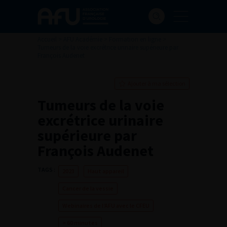
Accueil
>
AFU Académie
>
Formation en ligne
>
Tumeurs de la voie excrétrice urinaire supérieure par
François Audenet
Ajouter à ma sélection
Tumeurs de la voie
excrétrice urinaire
supérieure par
François Audenet
TAGS :
2023
Haut appareil
Cancer de la vessie
Webinaires de l’AFU avec le CFEU
> 60 minutes