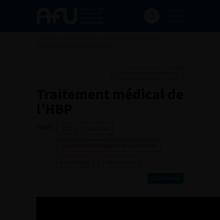
Accueil
>
AFU Académie
>
Formation en ligne
>
Traitement médical de l’HBP
Ajouter à ma sélection
Traitement médical de
l’HBP
TAGS :
2021
Prostate
Hypertrophie bénigne de la prostate
ECU Online
> 60 minutes
ECU Online