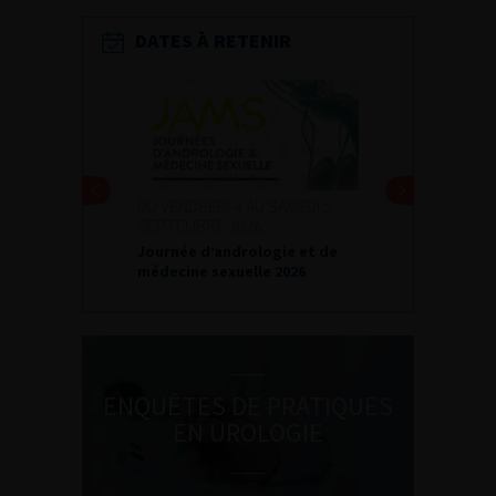
DATES À RETENIR
I 4 AU SAMEDI 5
24 ET 25 SEPTEMBRE 2026
 2026
Journées d’infectiologie de
andrologie et de
l’afu 2026
xuelle 2026
ENQUÊTES DE PRATIQUES
EN UROLOGIE