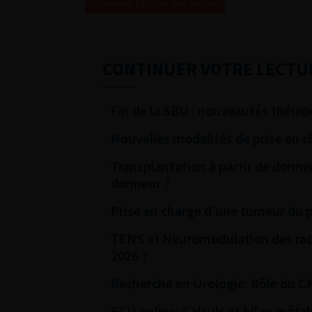
Revenir à la liste des vidéos
CONTINUER VOTRE LECTU
Fin de la SBU : nouveautés thérape
Nouvelles modalités de prise en c
Transplantation à partir de donneu
donneur ?
Prise en charge d’une tumeur du 
TENS et Neuromodulation des racin
2026 ?
Recherche en Urologie: Rôle du C
ECU online: Calculs et bilan métab