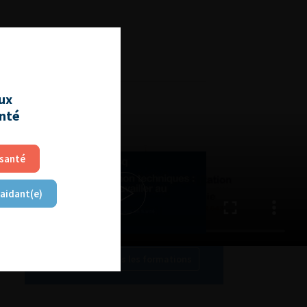
L'AFU ACADÉMIE
aux
Compétences non techniques
anté
: comment les travailler au
quotidien ?
 santé
 aidant(e)
Découvrir toutes les formations