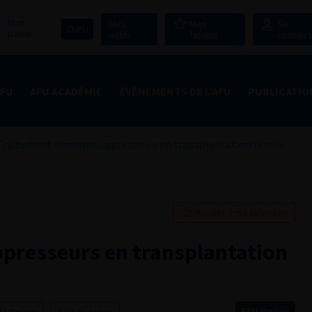
Mon
Mes
Mes
Se
CNPU
panier
outils
favoris
connect
AFU
AFU ACADÉMIE
ÉVÈNEMENTS DE L’AFU
PUBLICATIO
Traitement immunosuppresseurs en transplantation rénale
Ajouter à ma sélection
resseurs en transplantation
ECU Online