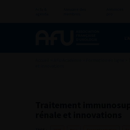
Actu &
Annuaire des
Annonces
agenda
membres
pro
L’
Accueil
>
AFU Académie
>
Formation en ligne
>
et innovations
Traitement immunosupp
rénale et innovations
TAGS :