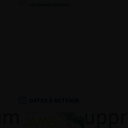
recommandations
Référentiel du Collège
d’Urologie
Espace Accréditation
des médecins
Livrets du CFEU pour
l'interne
DATES À RETENIR