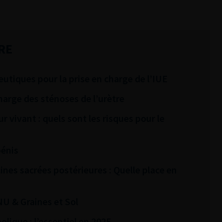
RE
utiques pour la prise en charge de l’IUE
harge des sténoses de l’urètre
r vivant : quels sont les risques pour le
pénis
es sacrées postérieures : Quelle place en
NU & Graines et Sol
olique : l’essentiel en 2025