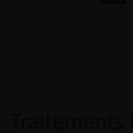
U Online
> 60 minutes