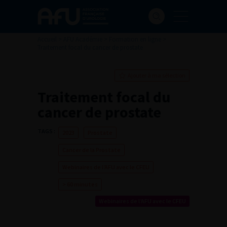
Accueil
>
AFU Académie
>
Formation en ligne
>
Traitement focal du cancer de prostate
Ajouter à ma sélection
Traitement focal du
cancer de prostate
TAGS :
2023
Prostate
Cancer de la Prostate
Webinaires de l’AFU avec le CFEU
> 60 minutes
Webinaires de l’AFU avec le CFEU