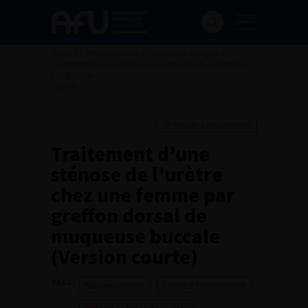
Accueil
>
AFU Académie
>
Formation en ligne
>
Traitement d’une sténose de l’urètre chez une femme
par greffon dorsal de muqueuse buccale (Version
courte)
Ajouter à ma sélection
Traitement d’une
sténose de l’urètre
chez une femme par
greffon dorsal de
muqueuse buccale
(Version courte)
TAGS :
Appareil urinaire
Urologie fonctionnelle
Rapport sténose de l’urètre