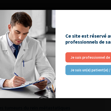
Ce site est réservé 
professionnels de s
Je suis professionnel de
RE
Je suis un(e) patient(e) /
atoire : diminuer les risques pour le patient et
 des tumeurs du rein métastatiques