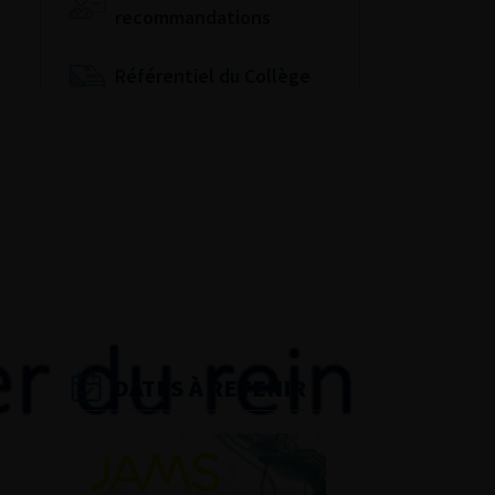
recommandations
Référentiel du Collège
d’Urologie
Espace Accréditation
des médecins
Livrets du CFEU pour
l'interne
DATES À RETENIR