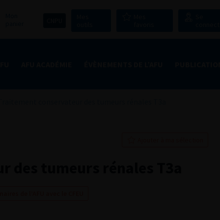
Mon
Mes
Mes
Se
CNPU
panier
outils
favoris
connect
AFU
AFU ACADÉMIE
ÉVÈNEMENTS DE L’AFU
PUBLICATIO
Traitement conservateur des tumeurs rénales T3a
Ajouter à ma sélection
ur des tumeurs rénales T3a
naires de l’AFU avec le CFEU