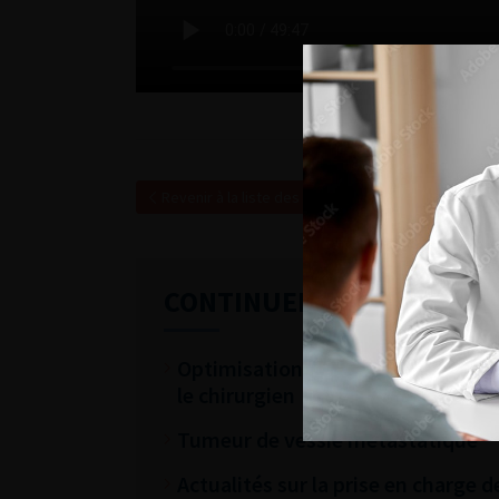
Revenir à la liste des vidéos
CONTINUER VOTRE LECTU
Optimisation du parcours péri-opér
le chirurgien
Tumeur de vessie métastatique
Actualités sur la prise en charge