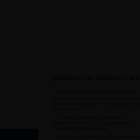
POURQUOI ÊTRE MEMBRE DE L’AFU
?
Appartenir à une communauté qui a pour
objectif l’amélioration de la prise en charge de
pathologies urologiques et l’accompagnement
des urologues.
Avoir accès aux vidéos didactiques
sélectionnées pour vous, aux webinaires et à
l’ensemble de l’AFU académie.
Avoir un tarif privilégié pour les évènement