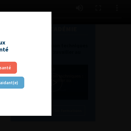
L'AFU ACADÉMIE
aux
Compétences non techniques
anté
: comment les travailler au
quotidien ?
 santé
 aidant(e)
Découvrir toutes les formations