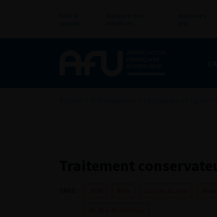
Actu &
Annuaire des
Annonces
agenda
membres
pro
L’
Accueil
>
AFU Académie
>
Formation en ligne
>
Traitement conservate
TAGS :
2024
Rein
Cancer du rein
Webi
de 30 à 60 minutes